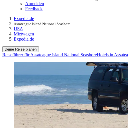
Anmelden
Feedback
Expedia.de
Assateague Island National Seashore
USA
Mietwagen
Expedia.de
Deine Reise planen
Reiseführer für Assateague Island National Seashore
Hotels in Assate