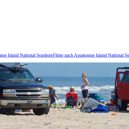
ague Island National Seashore
Flüge nach Assateague Island National S