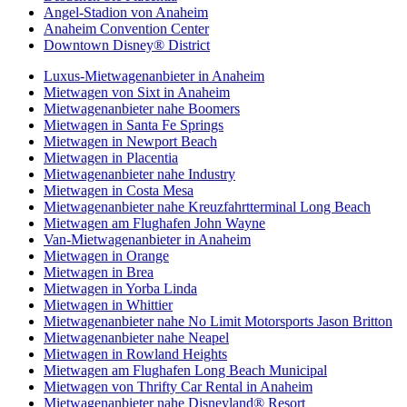
Angel-Stadion von Anaheim
Anaheim Convention Center
Downtown Disney® District
Luxus-Mietwagenanbieter in Anaheim
Mietwagen von Sixt in Anaheim
Mietwagenanbieter nahe Boomers
Mietwagen in Santa Fe Springs
Mietwagen in Newport Beach
Mietwagen in Placentia
Mietwagenanbieter nahe Industry
Mietwagen in Costa Mesa
Mietwagenanbieter nahe Kreuzfahrtterminal Long Beach
Mietwagen am Flughafen John Wayne
Van-Mietwagenanbieter in Anaheim
Mietwagen in Orange
Mietwagen in Brea
Mietwagen in Yorba Linda
Mietwagen in Whittier
Mietwagenanbieter nahe No Limit Motorsports Jason Britton
Mietwagenanbieter nahe Neapel
Mietwagen in Rowland Heights
Mietwagen am Flughafen Long Beach Municipal
Mietwagen von Thrifty Car Rental in Anaheim
Mietwagenanbieter nahe Disneyland® Resort