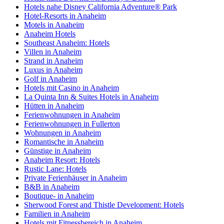
Hotels nahe Disney California Adventure® Park
Hotel-Resorts in Anaheim
Motels in Anaheim
Anaheim Hotels
Southeast Anaheim: Hotels
Villen in Anaheim
Strand in Anaheim
Luxus in Anaheim
Golf in Anaheim
Hotels mit Casino in Anaheim
La Quinta Inn & Suites Hotels in Anaheim
Hütten in Anaheim
Ferienwohnungen in Anaheim
Ferienwohnungen in Fullerton
Wohnungen in Anaheim
Romantische in Anaheim
Günstige in Anaheim
Anaheim Resort: Hotels
Rustic Lane: Hotels
Private Ferienhäuser in Anaheim
B&B in Anaheim
Boutique- in Anaheim
Sherwood Forest and Thistle Development: Hotels
Familien in Anaheim
Hotels mit Fitnessbereich in Anaheim