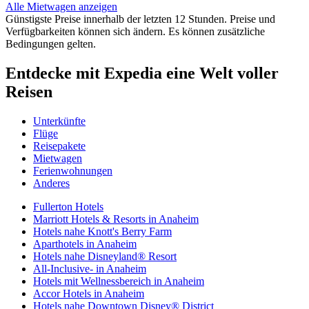
Alle Mietwagen anzeigen
Günstigste Preise innerhalb der letzten 12 Stunden. Preise und
Verfügbarkeiten können sich ändern. Es können zusätzliche
Bedingungen gelten.
Entdecke mit Expedia eine Welt voller
Reisen
Unterkünfte
Flüge
Reisepakete
Mietwagen
Ferienwohnungen
Anderes
Fullerton Hotels
Marriott Hotels & Resorts in Anaheim
Hotels nahe Knott's Berry Farm
Aparthotels in Anaheim
Hotels nahe Disneyland® Resort
All-Inclusive- in Anaheim
Hotels mit Wellnessbereich in Anaheim
Accor Hotels in Anaheim
Hotels nahe Downtown Disney® District