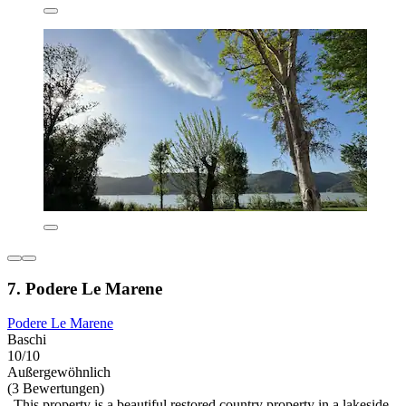
7. Podere Le Marene
Podere Le Marene
Baschi
10/10
Außergewöhnlich
(3 Bewertungen)
„This property is a beautiful restored country property in a lakeside