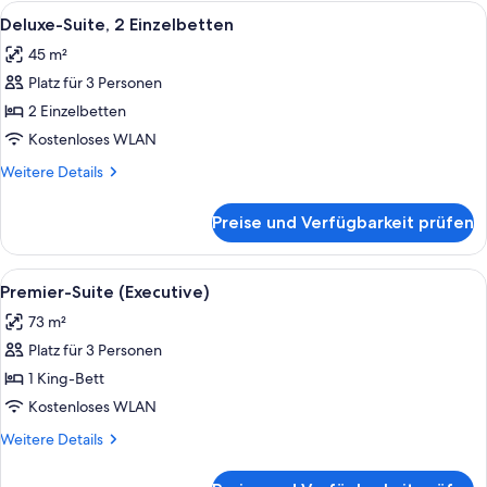
1 King-
Alle
Ein Hotelzimmer mit zwei Betten, einem
5
Bett
Deluxe-Suite, 2 Einzelbetten
Fotos
45 m²
für
Platz für 3 Personen
Deluxe-
Suite,
2 Einzelbetten
2 Einzelbetten
Kostenloses WLAN
anzeigen
Weitere
Weitere Details
Details
für
Preise und Verfügbarkeit prüfen
Deluxe-
Suite,
2 Einzelbetten
Alle
Ein Hotelzimmer mit einem großen Bett
6
Premier-Suite (Executive)
Fotos
73 m²
für
Platz für 3 Personen
Premier-
Suite
1 King-Bett
(Executive)
Kostenloses WLAN
anzeigen
Weitere
Weitere Details
Details
für