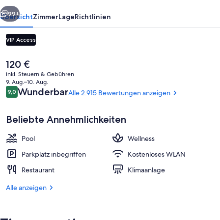
rück
Weiter
99+
Übersicht
Zimmer
Lage
Richtlinien
VIP Access
Der
120 €
aktuelle
inkl. Steuern & Gebühren
Preis
9. Aug.–10. Aug.
beträgt
Bewertungen
Wunderbar
9,0
Alle 2.915 Bewertungen anzeigen
9,0 von 10.
120 €.
Beliebte Annehmlichkeiten
Fassade der Unterkunft – Abend/Nac
Pool
Wellness
Parkplatz inbegriffen
Kostenloses WLAN
Restaurant
Klimaanlage
Alle anzeigen