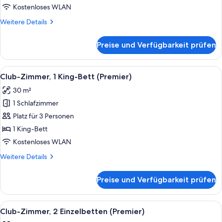
2 Einzelbetten
Kostenloses WLAN
anzeigen
Weitere
Weitere Details
Details
für
Preise und Verfügbarkeit prüfen
Premier-
Zimmer,
2 Einzelbetten
Alle
Ein Hotelzimmer mit einem großen Bett,
5
Club-Zimmer, 1 King-Bett (Premier)
Fotos
30 m²
für
1 Schlafzimmer
Club-
Zimmer,
Platz für 3 Personen
1 King-
1 King-Bett
Bett
Kostenloses WLAN
(Premier)
Weitere
Weitere Details
anzeigen
Details
für
Preise und Verfügbarkeit prüfen
Club-
Zimmer,
1 King-
Alle
Ein Hotelzimmer mit zwei Betten, einem
5
Bett
Club-Zimmer, 2 Einzelbetten (Premier)
Fotos
(Premier)