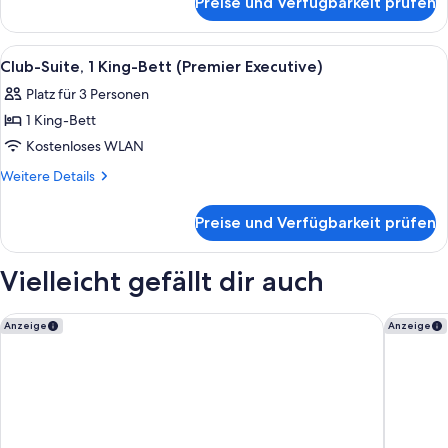
Preise und Verfügbarkeit prüfen
Premier-
Suite
(Executive)
Alle
Ein Hotelzimmer mit einem großen Bett
6
Club-Suite, 1 King-Bett (Premier Executive)
Fotos
Platz für 3 Personen
für
1 King-Bett
Club-
Suite,
Kostenloses WLAN
1 King-
Weitere
Weitere Details
Bett
Details
für
(Premier
Preise und Verfügbarkeit prüfen
Club-
Executive)
Suite,
anzeigen
1 King-
Vielleicht gefällt dir auch
Bett
(Premier
Executive)
Manila Marriott Hotel at Newport World Resorts
Eastwoo
Anzeige
Anzeige