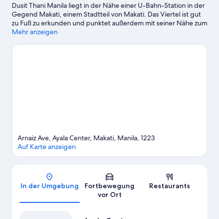
Dusit Thani Manila liegt in der Nähe einer U-Bahn-Station in der
Gegend Makati, einem Stadtteil von Makati. Das Viertel ist gut
zu Fuß zu erkunden und punktet außerdem mit seiner Nähe zum
Flughafen und guten Einkaufsmöglichkeiten. Ayala Museum
Mehr anzeigen
und The Mind Museum sind Höhepunkte für kulturell
interessierte Besucher, während Einkaufszentrum SM Makati
und Glorietta Mall zum Bummeln und Shoppen einladen. Du
verreist mit Kindern? Dann solltest du dir diese Attraktion nicht
entgehen lassen: Ayala Triangle Gardens.
Zum Reiseführer für
Makati
Arnaiz Ave, Ayala Center, Makati, Manila, 1223
Auf Karte anzeigen
Karte
In der Umgebung
Fortbewegung
Restaurants
vor Ort