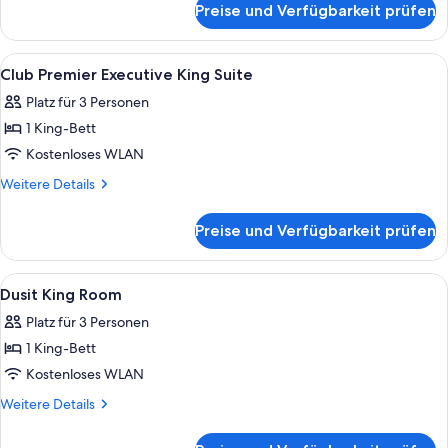
Preise und Verfügbarkeit prüfen
Premier
Executive
Suite
Alle
Ein Hotelzimmer mit einem großen Bet
9
Club Premier Executive King Suite
Fotos
Platz für 3 Personen
für
1 King-Bett
Club
Premier
Kostenloses WLAN
Executive
Weitere
Weitere Details
King
Details
für
Suite
Preise und Verfügbarkeit prüfen
Club
anzeigen
Premier
Executive
Alle
Eine geräumige Lobby mit hohen Decke
5
King
Dusit King Room
Fotos
Suite
Platz für 3 Personen
für
1 King-Bett
Dusit
King
Kostenloses WLAN
Room
Weitere
Weitere Details
anzeigen
Details
für