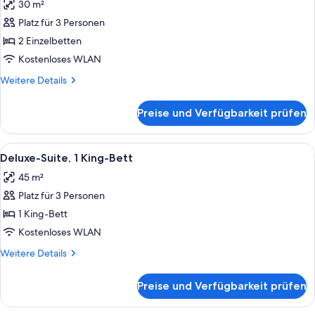
30 m²
für
Platz für 3 Personen
Club-
Zimmer,
2 Einzelbetten
2 Einzelbetten
Kostenloses WLAN
(Premier)
Weitere
Weitere Details
anzeigen
Details
für
Preise und Verfügbarkeit prüfen
Club-
Zimmer,
2 Einzelbetten
Alle
Ein Hotelzimmer mit Bett, Schreibtisch,
5
(Premier)
Deluxe-Suite, 1 King-Bett
Fotos
45 m²
für
Platz für 3 Personen
Deluxe-
Suite,
1 King-Bett
1 King-
Kostenloses WLAN
Bett
Weitere
Weitere Details
anzeigen
Details
für
Preise und Verfügbarkeit prüfen
Deluxe-
Suite,