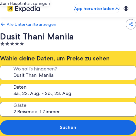
Zum Hauptinhalt springen
App herunterladen
Alle Unterkünfte anzeigen
Dusit Thani Manila
5.0-
Sterne-
Unterkunft
Wähle deine Daten, um Preise zu sehen
Wo soll’s hingehen?
Daten
Gäste
Suchen