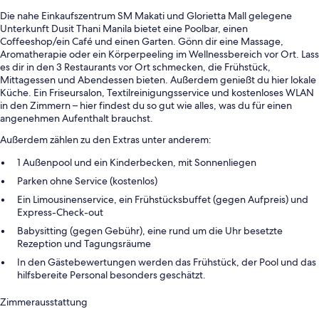
Die nahe Einkaufszentrum SM Makati und Glorietta Mall gelegene
Unterkunft Dusit Thani Manila bietet eine Poolbar, einen
Coffeeshop/ein Café und einen Garten. Gönn dir eine Massage,
Aromatherapie oder ein Körperpeeling im Wellnessbereich vor Ort. Lass
es dir in den 3 Restaurants vor Ort schmecken, die Frühstück,
Mittagessen und Abendessen bieten. Außerdem genießt du hier lokale
Küche. Ein Friseursalon, Textilreinigungsservice und kostenloses WLAN
in den Zimmern – hier findest du so gut wie alles, was du für einen
angenehmen Aufenthalt brauchst.
Außerdem zählen zu den Extras unter anderem:
1 Außenpool und ein Kinderbecken, mit Sonnenliegen
Parken ohne Service (kostenlos)
Ein Limousinenservice, ein Frühstücksbuffet (gegen Aufpreis) und
Express-Check-out
Babysitting (gegen Gebühr), eine rund um die Uhr besetzte
Rezeption und Tagungsräume
In den Gästebewertungen werden das Frühstück, der Pool und das
hilfsbereite Personal besonders geschätzt.
Zimmerausstattung