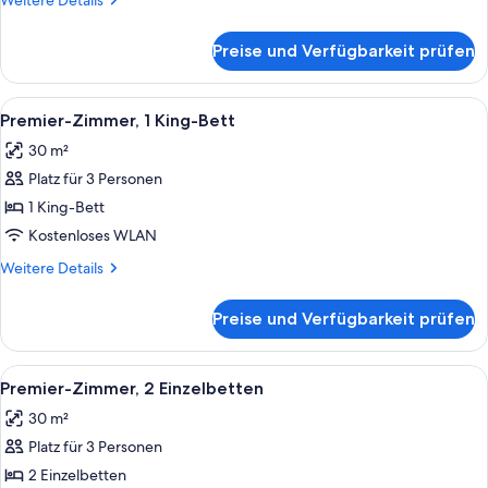
Weitere Details
Details
für
Preise und Verfügbarkeit prüfen
Zimmer,
2 Einzelbetten
Alle
Ein Hotelzimmer mit einem großen Bett
5
Premier-Zimmer, 1 King-Bett
Fotos
30 m²
für
Platz für 3 Personen
Premier-
Zimmer,
1 King-Bett
1 King-
Kostenloses WLAN
Bett
Weitere
Weitere Details
anzeigen
Details
für
Preise und Verfügbarkeit prüfen
Premier-
Zimmer,
1 King-
Alle
Ein Hotelzimmer mit zwei Betten, einem
5
Bett
Premier-Zimmer, 2 Einzelbetten
Fotos
30 m²
für
Platz für 3 Personen
Premier-
Zimmer,
2 Einzelbetten