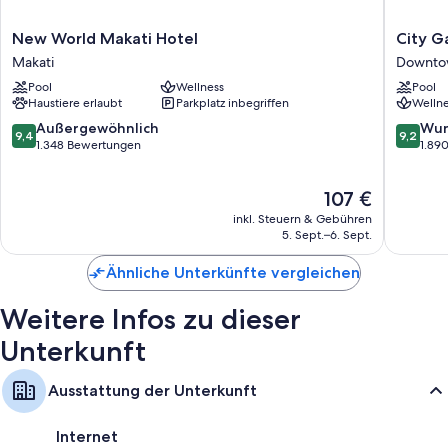
New
City
New World Makati Hotel
City G
World
Garden
Makati
Downtow
Makati
GRAND
Pool
Wellness
Pool
Hotel
Hotel
Haustiere erlaubt
Parkplatz inbegriffen
Wellne
Makati
Downto
Makati
9.4
9.2
Außergewöhnlich
Wun
9,4
9,2
City
von
von
1.348 Bewertungen
1.89
10,
10,
Außergewöhnlich,
Wunder
Der
107 €
1.348
1.890
Preis
Bewertungen
Bewert
inkl. Steuern & Gebühren
beträgt
5. Sept.–6. Sept.
107 €
Ähnliche Unterkünfte vergleichen
Weitere Infos zu dieser
Unterkunft
Ausstattung der Unterkunft
Internet