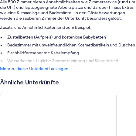
Alle 500 Zimmer bieten Annehmlichkeiten wie Zimmerservice (rund um
die Uhr) und laptopgeeignete Arbeitsplätze und darüber hinaus Extras
wie eine Klimaanlage und Bademäntel. In den Gästebewertungen
werden die sauberen Zimmer der Unterkunft besonders gelobt.
Zusätzliche Annehmlichkeiten sind zum Beispiel:
Zustellbetten (Aufpreis) und kostenlose Babybetten
Badezimmer mit unweltfreundlichen Kosmetikartikeln und Duschen
Flachbildfernseher mit Kabelempfang
Wasserkocher, tägliche Zimmerreinigung und Schreibtisch
Mehr zu dieser Unterkunft anzeigen
Ähnliche Unterkünfte
New World Makati Hotel
City Ga