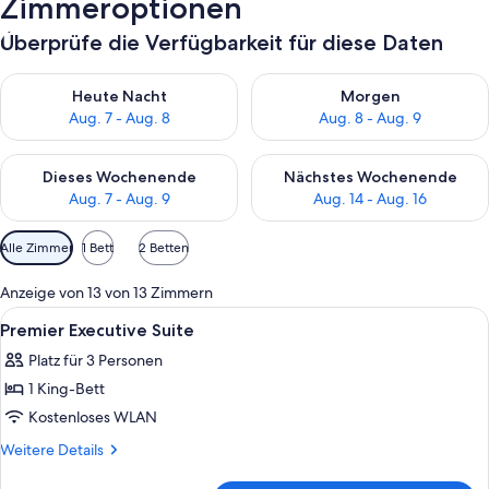
Zimmeroptionen
Überprüfe die Verfügbarkeit für diese Daten
Überprüfe die Verfügbarkeit für heute Nacht, Aug. 7 - Aug. 8.
Überprüfe die Verfügbarkeit f
Heute Nacht
Morgen
Aug. 7 - Aug. 8
Aug. 8 - Aug. 9
Überprüfe die Verfügbarkeit für dieses Wochenende, Aug. 7 - 
Überprüfe die Verfügbarkeit f
Dieses Wochenende
Nächstes Wochenende
Aug. 7 - Aug. 9
Aug. 14 - Aug. 16
Verfügbare
Alle Zimmer
1 Bett
2 Betten
Filter
für
Anzeige von 13 von 13 Zimmern
Zimmer
Alle
Ein Hotelzimmer mit einem großen Bet
7
Premier Executive Suite
Fotos
Platz für 3 Personen
für
1 King-Bett
Premier
Executive
Kostenloses WLAN
Suite
Weitere
Weitere Details
anzeigen
Details
für