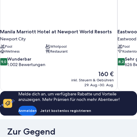
Manila Marriott Hotel at Newport World Resorts
Eastwoo
Newport City
Eastwood
Pool
Whirlpool
Pool
Wellness
Restaurant
Kostenl
9.0
8.2
Wunderbar
Sehr 
9,0
8,2
von
von
1.002 Bewertungen
626 B
10,
10,
Der
160 €
Wunderbar,
Sehr
Preis
inkl. Steuern & Gebühren
1.002
gut,
beträgt
29. Aug.–30. Aug.
Bewertungen
626
160 €
Bewertun
Melde dich an, um verfügbare Rabatte und Vorteile
anzuzeigen. Mehr Prämien für noch mehr Abenteuer!
Anmelden
Jetzt kostenlos registrieren
Zur Gegend