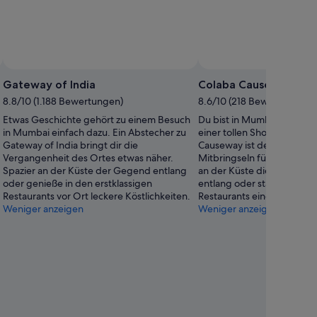
Gateway of India
Colaba Causeway
8.8/10 (1.188 Bewertungen)
8.6/10 (218 Bewertungen)
Etwas Geschichte gehört zu einem Besuch
Du bist in Mumbai und auf
in Mumbai einfach dazu. Ein Abstecher zu
einer tollen Shoppingmögl
Gateway of India bringt dir die
Causeway ist der ideale Or
Vergangenheit des Ortes etwas näher.
Mitbringseln für daheim zu
Spazier an der Küste der Gegend entlang
an der Küste dieser roma
oder genieße in den erstklassigen
entlang oder statte den er
Restaurants vor Ort leckere Köstlichkeiten.
Restaurants einen Besuch 
Weniger anzeigen
Weniger anzeigen