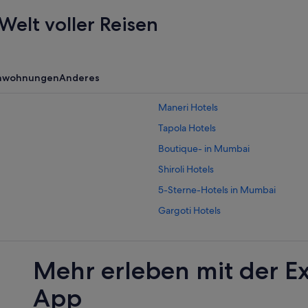
Welt voller Reisen
enwohnungen
Anderes
Maneri Hotels
Tapola Hotels
Boutique- in Mumbai
Shiroli Hotels
5-Sterne-Hotels in Mumbai
Gargoti Hotels
5-Sterne-Hotels in Chakan
Club Mahindra Hotels in Pune
Mehr erleben mit der E
Luxus in Mumbai
App
Kempinski Hotels & Resorts in Mu