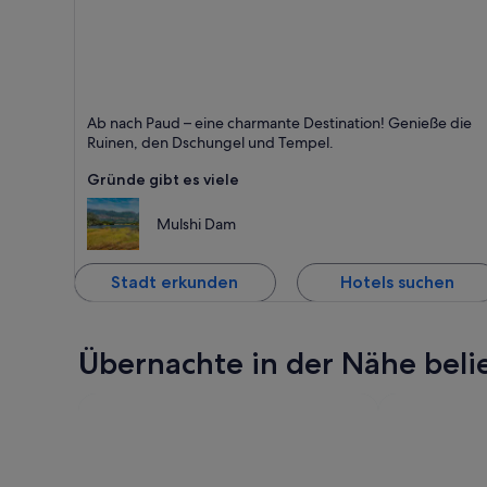
Paud
Ab nach Paud – eine charmante Destination! Genieße die
Blumen, Dschungel und Hügel
Ruinen, den Dschungel und Tempel.
Gründe gibt es viele
Mulshi Dam
Stadt erkunden
Hotels suchen
Übernachte in der Nähe beli