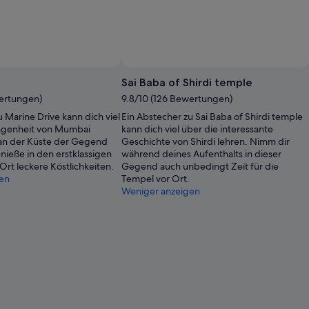
Sai Baba of Shirdi temple
wertungen)
9.8/10 (126 Bewertungen)
 Marine Drive kann dich viel
Ein Abstecher zu Sai Baba of Shirdi temple
ngenheit von Mumbai
kann dich viel über die interessante
 an der Küste der Gegend
Geschichte von Shirdi lehren. Nimm dir
nieße in den erstklassigen
während deines Aufenthalts in dieser
Ort leckere Köstlichkeiten.
Gegend auch unbedingt Zeit für die
en
Tempel vor Ort.
Weniger anzeigen