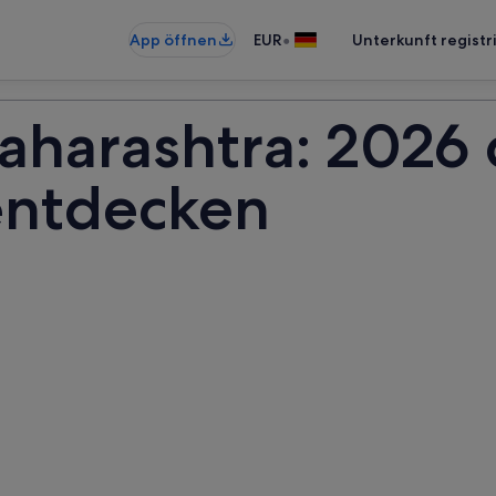
•
App öffnen
EUR
Unterkunft registr
aharashtra: 2026 
entdecken