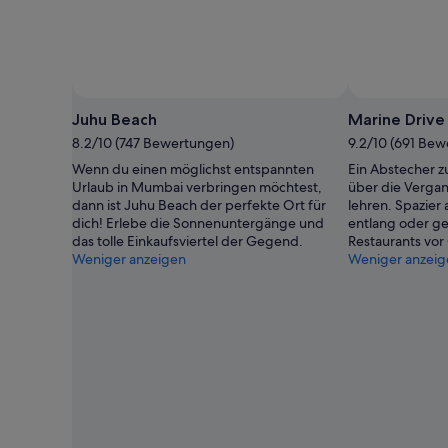
Juhu Beach
Marine Drive
8.2/10 (747 Bewertungen)
9.2/10 (691 Be
Wenn du einen möglichst entspannten
Ein Abstecher zu
Urlaub in Mumbai verbringen möchtest,
über die Verga
dann ist Juhu Beach der perfekte Ort für
lehren. Spazier
dich! Erlebe die Sonnenuntergänge und
entlang oder ge
das tolle Einkaufsviertel der Gegend.
Restaurants vor 
Weniger anzeigen
Weniger anzeig