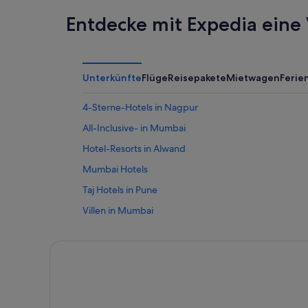
Entdecke mit Expedia eine 
Unterkünfte
Flüge
Reisepakete
Mietwagen
Feri
4-Sterne-Hotels in Nagpur
All-Inclusive- in Mumbai
Hotel-Resorts in Alwand
Mumbai Hotels
Taj Hotels in Pune
Villen in Mumbai
Chinchani Hotels
Sarola Hotels
Ferienwohnungen in Pune
Hotel-Resorts in Aronda