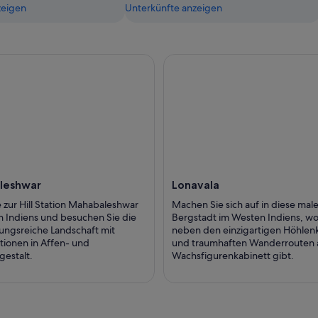
zeigen
Unterkünfte anzeigen
leshwar
Lonavala
e zur Hill Station Mahabaleshwar
Machen Sie sich auf in diese mal
 Indiens und besuchen Sie die
Bergstadt im Westen Indiens, wo
ngsreiche Landschaft mit
neben den einzigartigen Höhlenk
tionen in Affen- und
und traumhaften Wanderrouten 
gestalt.
Wachsfigurenkabinett gibt.