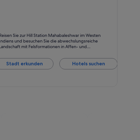
ahabaleshwar
Reisen Sie zur Hill Station Mahabaleshwar im Westen
andschaft, Bootsfahrten und Seen
Indiens und besuchen Sie die abwechslungsreiche
Landschaft mit Felsformationen in Affen- und
Elefantengestalt.
Stadt erkunden
Hotels suchen