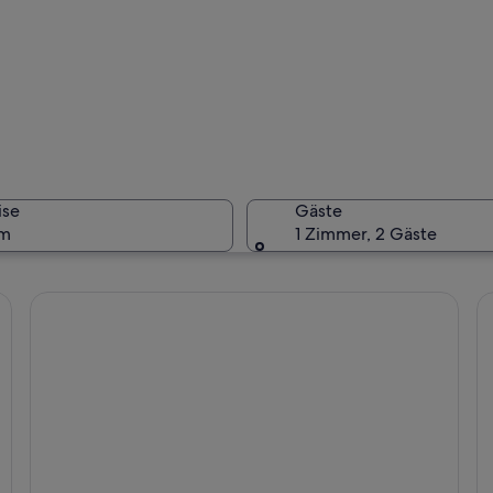
Ein Tempe
ise
Gäste
um
1 Zimmer, 2 Gäste
Ein hell 
l mit aufwendigen Schnitzereien und einer Kuppel.