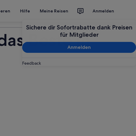
ieren
Hilfe
Meine Reisen
Anmelden
Deine Reise planen
Sichere dir Sofortrabatte dank Preisen
das Beste in
für Mitglieder
Anmelden
Feedback