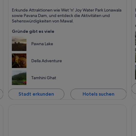
Mawal
P
Erkunde Attraktionen wie Wet 'n' Joy Water Park Lonawala
F
sowie Pavana Dam, und entdeck die Aktivitäten und
Sehenswürdigkeiten von Mawal.
Gründe gibt es viele
Pawna Lake
Della Adventure
Tamhini Ghat
Stadt erkunden
Hotels suchen