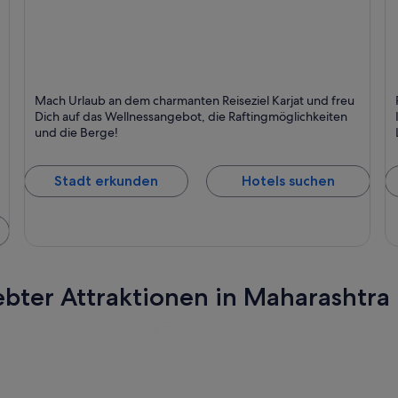
Karjat
M
Mach Urlaub an dem charmanten Reiseziel Karjat und freu
Schwimmen, Wellness und Kleinstadt
L
Dich auf das Wellnessangebot, die Raftingmöglichkeiten
und die Berge!
Stadt erkunden
Hotels suchen
ebter Attraktionen in Maharashtra