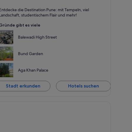
une
Entdecke die Destination Pune: mit Tempeln, viel
ür Geschäftsreisende, Tempel und Hügel
Landschaft, studentischem Flair und mehr!
Gründe gibt es viele
Balewadi High Street
Bund Garden
Aga Khan Palace
Stadt erkunden
Hotels suchen