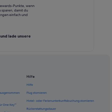
 Rewards-Punkte, wenn
 sparen, damit du
ungen einfach und
und lade unsere
Hilfe
Hilfe
 (ausgenommen
Flug stornieren
Hotel- oder Ferienunterkunftsbuchung stornieren
ür One Key™
Rückerstattungsdauer