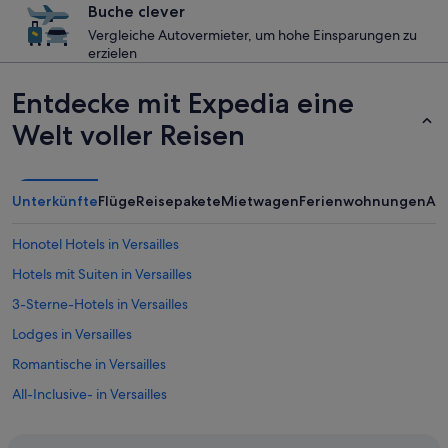
Buche clever
Vergleiche Autovermieter, um hohe Einsparungen zu
erzielen
Entdecke mit Expedia eine
Welt voller Reisen
Unterkünfte
Flüge
Reisepakete
Mietwagen
Ferienwohnungen
An
Honotel Hotels in Versailles
Hotels mit Suiten in Versailles
3-Sterne-Hotels in Versailles
Lodges in Versailles
Romantische in Versailles
All-Inclusive- in Versailles
B&B in Versailles