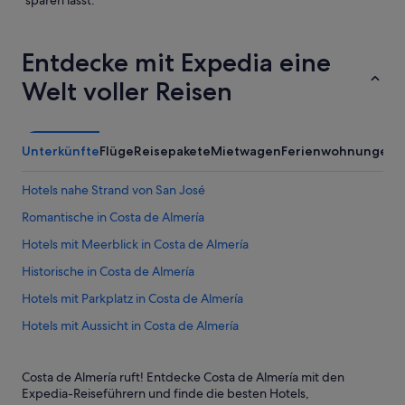
sparen lässt.
Entdecke mit Expedia eine
Welt voller Reisen
Unterkünfte
Flüge
Reisepakete
Mietwagen
Ferienwohnungen
Hotels nahe Strand von San José
Romantische in Costa de Almería
Hotels mit Meerblick in Costa de Almería
Historische in Costa de Almería
Hotels mit Parkplatz in Costa de Almería
Hotels mit Aussicht in Costa de Almería
4-Sterne-Hotels in Costa de Almería
Costa de Almería ruft! Entdecke Costa de Almería mit den
Hotels nahe Playa de los Muertos
Expedia-Reiseführern und finde die besten Hotels,