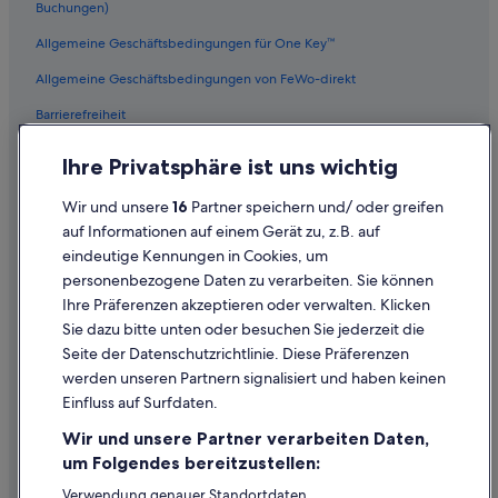
Buchungen)
Allgemeine Geschäftsbedingungen für One Key™
Allgemeine Geschäftsbedingungen von FeWo-direkt
Barrierefreiheit
Datenschutz
Ihre Privatsphäre ist uns wichtig
Cookies
Wir und unsere
16
Partner speichern und/ oder greifen
Rechtliche Hinweise/Kontakt
auf Informationen auf einem Gerät zu, z.B. auf
eindeutige Kennungen in Cookies, um
Inhaltsrichtlinien und Melden von Inhalten
personenbezogene Daten zu verarbeiten. Sie können
Ihre Präferenzen akzeptieren oder verwalten. Klicken
Hilfe
Sie dazu bitte unten oder besuchen Sie jederzeit die
Hilfe
Seite der Datenschutzrichtlinie. Diese Präferenzen
werden unseren Partnern signalisiert und haben keinen
Flug stornieren
Einfluss auf Surfdaten.
Hotel- oder Ferienunterkunftsbuchung stornieren
Wir und unsere Partner verarbeiten Daten,
Rückerstattungsdauer
um Folgendes bereitzustellen:
Expedia-Gutschein einlösen
Verwendung genauer Standortdaten.