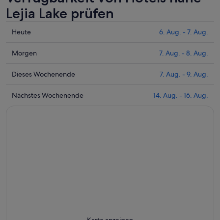
Lejia Lake prüfen
Prüfe
Heute
6. Aug. - 7. Aug.
die
Preise
Prüfe
Morgen
7. Aug. - 8. Aug.
nahe
die
Lejia
Preise
Prüfe
Dieses Wochenende
7. Aug. - 9. Aug.
Lake
nahe
die
für
Lejia
Preise
Prüfe
Nächstes Wochenende
14. Aug. - 16. Aug.
heute
Lake
nahe
die
Nacht,
für
Lejia
Preise
6.
morgen
Lake
nahe
Aug.
Nacht,
für
Lejia
-
7.
dieses
Lake
7.
Aug.
Wochenende,
für
Aug.
-
7.
nächstes
8.
Aug.
Wochenende,
Aug.
-
14.
9.
Aug.
Aug.
-
16.
Karte anzeigen