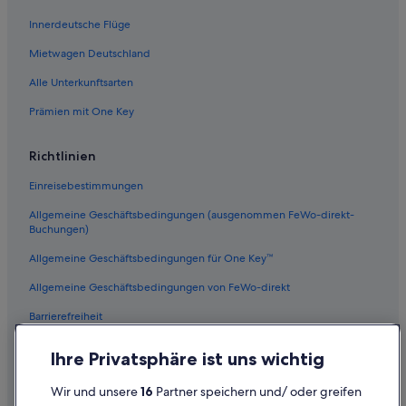
Innerdeutsche Flüge
Mietwagen Deutschland
Alle Unterkunftsarten
Prämien mit One Key
Richtlinien
Einreisebestimmungen
Allgemeine Geschäftsbedingungen (ausgenommen FeWo-direkt-
Buchungen)
Allgemeine Geschäftsbedingungen für One Key™
Allgemeine Geschäftsbedingungen von FeWo-direkt
Barrierefreiheit
Datenschutz
Ihre Privatsphäre ist uns wichtig
Cookies
Wir und unsere
16
Partner speichern und/ oder greifen
Rechtliche Hinweise/Kontakt