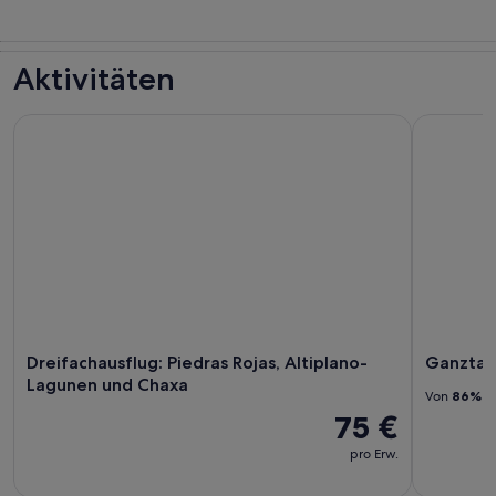
Aktivitäten
Dreifachausflug: Piedras Rojas, Altiplano-Lagunen und Chax
Ganztagesa
Dreifachausflug: Piedras Rojas, Altiplano-
Ganztage
Lagunen und Chaxa
Von
86%
de
75 €
pro Erw.