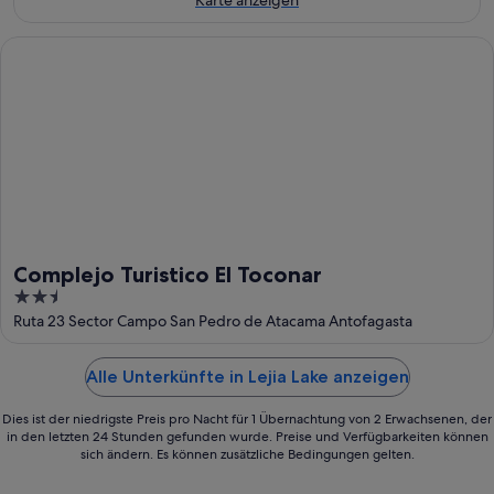
Aug.
Complejo Turistico El Toconar
Complejo Turistico El Toconar
2.5
out
Ruta 23 Sector Campo San Pedro de Atacama Antofagasta
of
5
Alle Unterkünfte in Lejia Lake anzeigen
Dies ist der niedrigste Preis pro Nacht für 1 Übernachtung von 2 Erwachsenen, der
in den letzten 24 Stunden gefunden wurde. Preise und Verfügbarkeiten können
sich ändern. Es können zusätzliche Bedingungen gelten.