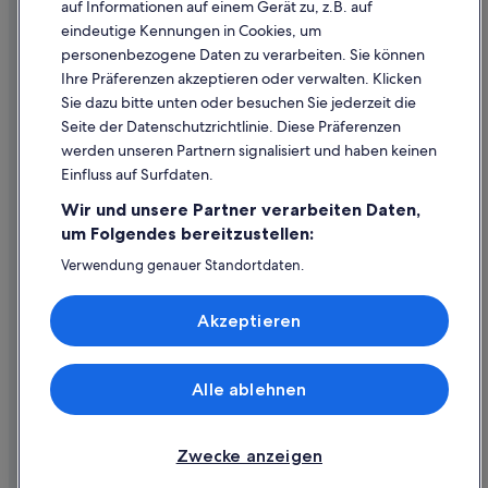
auf Informationen auf einem Gerät zu, z.B. auf
eindeutige Kennungen in Cookies, um
Inhaltsrichtlinien und Melden von Inhalten
personenbezogene Daten zu verarbeiten. Sie können
Ihre Präferenzen akzeptieren oder verwalten. Klicken
Hilfe
Sie dazu bitte unten oder besuchen Sie jederzeit die
Hilfe
Seite der Datenschutzrichtlinie. Diese Präferenzen
werden unseren Partnern signalisiert und haben keinen
Flug stornieren
Einfluss auf Surfdaten.
Hotel- oder Ferienunterkunftsbuchung stornieren
Wir und unsere Partner verarbeiten Daten,
Rückerstattungsdauer
um Folgendes bereitzustellen:
Expedia-Gutschein einlösen
Verwendung genauer Standortdaten.
Endgeräteeigenschaften zur Identifikation aktiv abfragen.
Internationale Reisedokumente
Speichern von oder Zugriff auf Informationen auf einem
Akzeptieren
Endgerät. Personalisierte Werbung und Inhalte, Messung
von Werbeleistung und der Performance von Inhalten,
Zielgruppenforschung sowie Entwicklung und
Verbesserung von Angeboten.
Alle ablehnen
© 2026 Expedia, Inc., ein Unternehmen der Expedia Group. Alle Rechte
Liste der Partner (Lieferanten)
vorbehalten. Expedia und das Expedia-Logo sind Handelsmarken oder
eingetragene Handelsmarken von Expedia, Inc.
Zwecke anzeigen