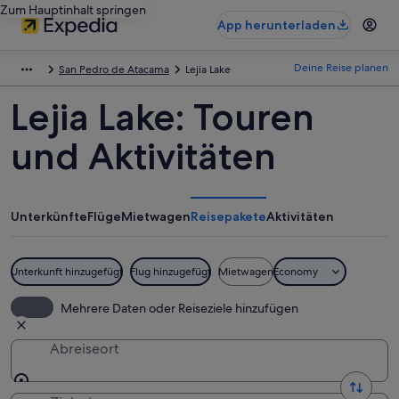
Zum Hauptinhalt springen
App herunterladen
Deine Reise planen
San Pedro de Atacama
Lejia Lake
Lejia Lake: Touren
und Aktivitäten
Unterkünfte
Flüge
Mietwagen
Reisepakete
Aktivitäten
Unterkunft hinzugefügt
Flug hinzugefügt
Mietwagen
Economy
Mehrere Daten oder Reiseziele hinzufügen
Abreiseort