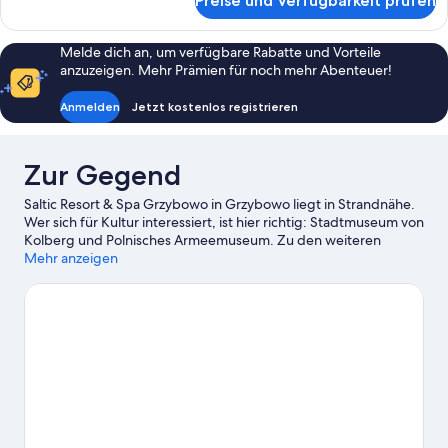
Preise und Verfügbarkeit prüfen
Zimmer
Melde dich an, um verfügbare Rabatte und Vorteile
anzuzeigen. Mehr Prämien für noch mehr Abenteuer!
Anmelden
Jetzt kostenlos registrieren
Zur Gegend
Saltic Resort & Spa Grzybowo in Grzybowo liegt in Strandnähe.
Wer sich für Kultur interessiert, ist hier richtig: Stadtmuseum von
Kolberg und Polnisches Armeemuseum. Zu den weiteren
Attraktionen der Region gehören BAJKOLANDIA
Mehr anzeigen
Vergnügungspark und Pomerania Fun Park. Die Umgebung
bietet viele Möglichkeiten für Outdoor-Abenteuer, etwa auf
den Wander-/Radwegen.
Zum Reiseführer für Kołobrzeg