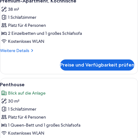
Premium-Apartment, Kochnische
Fotos
38 m²
für
1 Schlafzimmer
Premium-
Apartment,
Platz für 4 Personen
Kochnische
2 Einzelbetten und 1 großes Schlafsofa
anzeigen
Kostenloses WLAN
Weitere
Weitere Details
Details
für
Preise und Verfügbarkeit prüfen
Premium-
Apartment,
Kochnische
Alle
Betten mit Memory-Foam-Matratzen,
8
Penthouse
Fotos
Blick auf die Anlage
für
30 m²
Penthouse
anzeigen
1 Schlafzimmer
Platz für 4 Personen
1 Queen-Bett und 1 großes Schlafsofa
Kostenloses WLAN