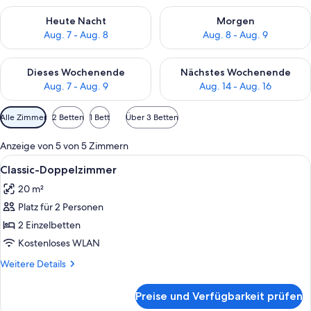
Überprüfe die Verfügbarkeit für heute Nacht, Aug. 7 - Aug. 8.
Überprüfe die Verfügbarkeit f
Heute Nacht
Morgen
Aug. 7 - Aug. 8
Aug. 8 - Aug. 9
Überprüfe die Verfügbarkeit für dieses Wochenende, Aug. 7 - 
Überprüfe die Verfügbarkeit f
Dieses Wochenende
Nächstes Wochenende
Aug. 7 - Aug. 9
Aug. 14 - Aug. 16
Verfügbare
Alle Zimmer
2 Betten
1 Bett
Über 3 Betten
Filter
für
Anzeige von 5 von 5 Zimmern
Zimmer
Alle
Schreibtisch, Zustellbetten, kostenlo
9
Classic-Doppelzimmer
Fotos
20 m²
für
Platz für 2 Personen
Classic-
Doppelzimmer
2 Einzelbetten
anzeigen
Kostenloses WLAN
Weitere
Weitere Details
Details
für
Preise und Verfügbarkeit prüfen
Classic-