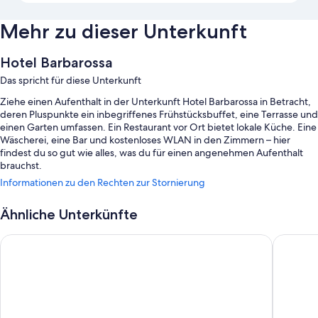
Mehr zu dieser Unterkunft
Hotel Barbarossa
Das spricht für diese Unterkunft
Ziehe einen Aufenthalt in der Unterkunft Hotel Barbarossa in Betracht,
deren Pluspunkte ein inbegriffenes Frühstücksbuffet, eine Terrasse und
einen Garten umfassen. Ein Restaurant vor Ort bietet lokale Küche. Eine
Wäscherei, eine Bar und kostenloses WLAN in den Zimmern – hier
findest du so gut wie alles, was du für einen angenehmen Aufenthalt
brauchst.
Informationen zu den Rechten zur Stornierung
Zu den weiteren Extras zählen:
Parken ohne Service (kostenpflichtig), Express-Check-out und
Ähnliche Unterkünfte
Rauchverbot in der Unterkunft
Hotel garni Anger 5
Hotel W
Ein Safe an der Rezeption, Unterstützung bei der
Tourenplanung/beim Ticketerwerb und Tagungsräume
Kostenlose Zeitungen und Gepäckaufbewahrung
Zimmerausstattung