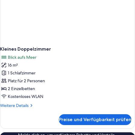
Kleines Doppelzimmer
Blick aufs Meer
16 m²
1 Schlafzimmer
Platz für 2 Personen
2 Einzelbetten
Kostenloses WLAN
Weitere
Weitere Details
Details
für
Preise und Verfügbarkeit prüfen
Kleines
Doppelzimmer