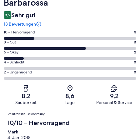
Barbarossa
Sehr gut
8,2
13 Bewertungen
3
10 – Hervorragend
3
von
8
8 – Gut
8
insgesamt
von
13
2
6 – Okay
2
insgesamt
Gästebewertungen
von
13
0
4 – Schlecht
0
haben
insgesamt
Gästebewertungen
von
eine
13
0
2 – Ungenügend
0
haben
insgesamt
Bewertung
Gästebewertungen
von
eine
13
von
haben
insgesamt
Bewertung
Gästebewertungen
10
eine
13
von
haben
8,2
8,6
9,2
-
Bewertung
Gästebewertungen
8
eine
Sauberkeit
Lage
Personal & Service
Hervorragend
von
haben
-
Bewertung
Bewertungen
6
eine
Gut
Verifizierte Bewertung
von
-
Bewertung
4
10/10 – Hervorragend
Okay
von
-
2
Mark
Schlecht
4. Jan. 2018
-