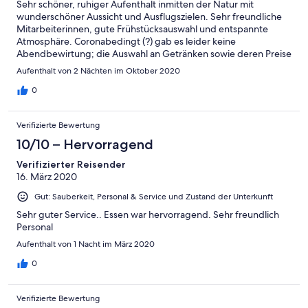
Sehr schöner, ruhiger Aufenthalt inmitten der Natur mit
wunderschöner Aussicht und Ausflugszielen. Sehr freundliche
Mitarbeiterinnen, gute Frühstücksauswahl und entspannte
Atmosphäre. Coronabedingt (?) gab es leider keine
Abendbewirtung; die Auswahl an Getränken sowie deren Preise
bei der Selbstbedienungsmöglichkeit waren lobenswert. Die
Aufenthalt von 2 Nächten im Oktober 2020
Zimmer waren sauber und man sollte natürlich wissen, dass
nicht jedes Hotel ein Neubau ist. Dafür waren die
0
Übernachtungspreise völlig okay.
Verifizierte Bewertung
10/10 – Hervorragend
Verifizierter Reisender
16. März 2020
Gut: Sauberkeit, Personal & Service und Zustand der Unterkunft
Sehr guter Service.. Essen war hervorragend. Sehr freundlich
Personal
Aufenthalt von 1 Nacht im März 2020
0
Verifizierte Bewertung