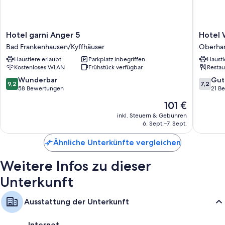
Alle Gästezimmer von Hotel Barbarossa verfügen über Komforts wie
kostenloses WLAN und kostenloses Mineralwasser.
Zusätzliche Ausstattungsmerkmale und Services sind unter anderem:
Hotel
Hotel
Hotel garni Anger 5
Hotel 
Badezimmer mit Duschen und Haartrocknern
garni
Waldmü
Bad Frankenhausen/Kyffhäuser
Oberhar
Anger
Oberhar
Flachbildfernseher mit Satellitenempfang
Haustiere erlaubt
Parkplatz inbegriffen
Hausti
5
am
Kostenloses WLAN
Frühstück verfügbar
Restau
Tägliche Zimmerreinigung, Schreibtisch und Telefon
Bad
Brocken
Frankenhausen/Kyffhäuser
9.2
7.2
Wunderbar
Gut
9,2
7,2
von
von
58 Bewertungen
21 B
10,
10,
Der
101 €
Wunderbar,
Gut,
Preis
58
21
inkl. Steuern & Gebühren
beträgt
6. Sept.–7. Sept.
Bewertungen
Bewert
101 €
Ähnliche Unterkünfte vergleichen
Weitere Infos zu dieser
Unterkunft
Ausstattung der Unterkunft
Internet