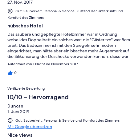
27. Nov. 2017
Gut: Sauberkeit, Personal & Service, Zustand der Unterkunft und
Komfort des Zimmers
hübsches Hotel
Das saubere und gepflegte Hotelzimmer war in Ordnung,
wobei das Doppelbett ein solches war: die "Gästeritze" war 5cm
breit. Das Badezimmer ist mit den Spiegeln sehr modern
eingerichtet, man hätte aber ein bisschen mehr Augenmerk auf
die Silikonierung der Duschecke verwenden können: diese war
sehr dilettantisch ausgeführt und trübte den insgesamt sehr
Aufenthalt von 1 Nacht im November 2017
guten bis hervorragenden Eindruck. Das Frühstück war
ebenfalls sehr gut, abwechslungsreich und an der Zahl der
0
Hotelgäste orientiert. Das Hotelpersonal war sehr nett und
zuvorkommend. Gesamtfazit: Das Hotelzimmer war absolut in
Verifizierte Bewertung
Ordnung und für den Preis (69€/Nacht) sehr preiswert.
10/10 – Hervorragend
Duncan
1. Juni 2019
Gut: Sauberkeit, Personal & Service und Komfort des Zimmers
Mit Google übersetzen
Nice views