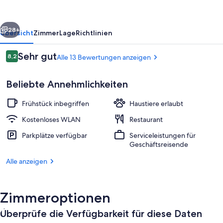
rück
Weiter
28+
Übersicht
Zimmer
Lage
Richtlinien
Bewertungen
Sehr gut
8,2
Alle 13 Bewertungen anzeigen
8,2 von 10.
Beliebte Annehmlichkeiten
Frühstück inbegriffen
Haustiere erlaubt
Kostenloses WLAN
Restaurant
Parkplätze verfügbar
Serviceleistungen für
Restaurant
Geschäftsreisende
Alle anzeigen
Zimmeroptionen
Überprüfe die Verfügbarkeit für diese Daten