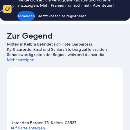
Melde dich an, um verfügbare Rabatte und Vorteile
anzuzeigen. Mehr Prämien für noch mehr Abenteuer!
Anmelden
Jetzt kostenlos registrieren
Zur Gegend
Mitten in Kelbra befindet sich Hotel Barbarossa.
Kyffhäuserdenkmal und Schloss Stolberg zählen zu den
Sehenswürdigkeiten der Region, während du hier die
Schönheit der Natur bewundern kannst: Naturpark Kyffhäuser
Mehr anzeigen
und Naturpark Südharz.
Zum Reiseführer für Kelbra
Unter den Bergen 75, Kelbra, 06537
Auf Karte anzeigen