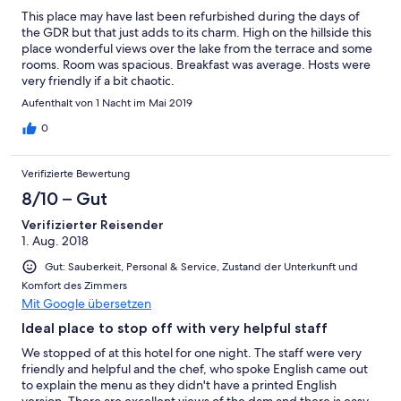
This place may have last been refurbished during the days of
the GDR but that just adds to its charm. High on the hillside this
place wonderful views over the lake from the terrace and some
rooms. Room was spacious. Breakfast was average. Hosts were
very friendly if a bit chaotic.
Aufenthalt von 1 Nacht im Mai 2019
0
Verifizierte Bewertung
8/10 – Gut
Verifizierter Reisender
1. Aug. 2018
Gut: Sauberkeit, Personal & Service, Zustand der Unterkunft und
Komfort des Zimmers
Mit Google übersetzen
Ideal place to stop off with very helpful staff
We stopped of at this hotel for one night. The staff were very
friendly and helpful and the chef, who spoke English came out
to explain the menu as they didn't have a printed English
version. There are excellent views of the dam and there is easy