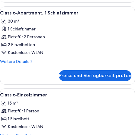
Doppelzimmer
Alle
Schreibtisch, Zustellbetten, kostenlo
11
Classic-Apartment, 1 Schlafzimmer
Fotos
30 m²
für
1 Schlafzimmer
Classic-
Apartment,
Platz für 2 Personen
1
2 Einzelbetten
Schlafzimmer
Kostenloses WLAN
anzeigen
Weitere
Weitere Details
Details
für
Preise und Verfügbarkeit prüfen
Classic-
Apartment,
1
Alle
Dusche, Haartrockner, Handtücher
2
Schlafzimmer
Classic-Einzelzimmer
Fotos
15 m²
für
Platz für 1 Person
Classic-
Einzelzimmer
1 Einzelbett
anzeigen
Kostenloses WLAN