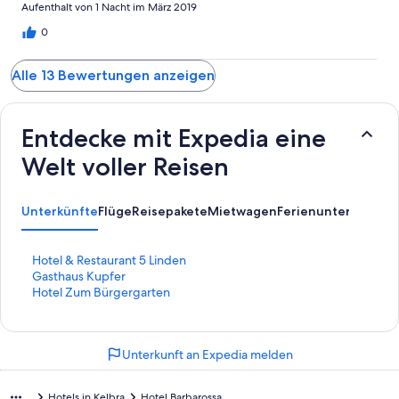
Aufenthalt von 1 Nacht im März 2019
0
Alle 13 Bewertungen anzeigen
Entdecke mit Expedia eine
Welt voller Reisen
Unterkünfte
Flüge
Reisepakete
Mietwagen
Ferienunterkünfte
A
L
Hotel & Restaurant 5 Linden
i
L
Gasthaus Kupfer
n
i
L
Hotel Zum Bürgergarten
k
n
i
,
k
n
d
,
k
Unterkunft an Expedia melden
e
d
,
r
e
d
d
r
e
Hotels in Kelbra
Hotel Barbarossa