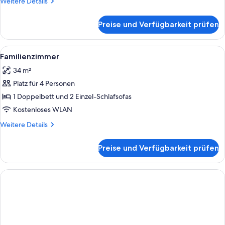
Weitere
Weitere Details
Details
für
Preise und Verfügbarkeit prüfen
Classic-
Einzelzimmer
Alle
Schreibtisch, Zustellbetten, kostenlo
11
Familienzimmer
Fotos
34 m²
für
Platz für 4 Personen
Familienzimmer
anzeigen
1 Doppelbett und 2 Einzel-Schlafsofas
Kostenloses WLAN
Weitere
Weitere Details
Details
für
Preise und Verfügbarkeit prüfen
Familienzimmer