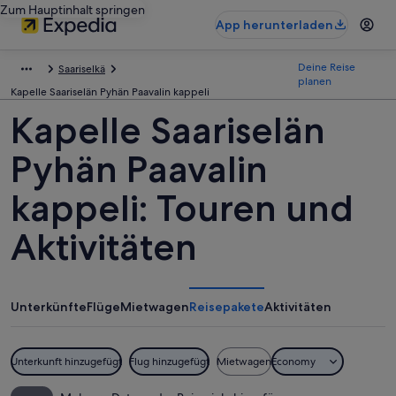
Zum Hauptinhalt springen
App herunterladen
Deine Reise
Saariselkä
planen
Kapelle Saariselän Pyhän Paavalin kappeli
Kapelle Saariselän
Pyhän Paavalin
kappeli: Touren und
Aktivitäten
Unterkünfte
Flüge
Mietwagen
Reisepakete
Aktivitäten
Unterkunft hinzugefügt
Flug hinzugefügt
Mietwagen
Economy