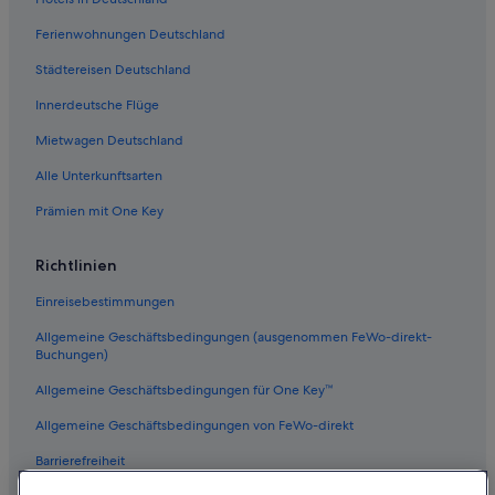
Ski in Saariselkä
Ferienwohnungen Deutschland
Aparthotels in Saariselkä
Städtereisen Deutschland
5-Sterne-Hotels in Upper Lapland
Innerdeutsche Flüge
Haustierfreundliche in Upper Lapland
Mietwagen Deutschland
Ivalo Hotels
Alle Unterkunftsarten
Luxus in Upper Lapland
Prämien mit One Key
Hotels mit Sauna in Upper Lapland
Günstige in Saariselkä
Richtlinien
Hütten in Ivalo
Einreisebestimmungen
Romantische in Upper Lapland
Allgemeine Geschäftsbedingungen (ausgenommen FeWo-direkt-
Hotels mit Pool in Saariselkä
Buchungen)
Familien in Upper Lapland
Allgemeine Geschäftsbedingungen für One Key™
Hotels nahe Saariselkä Skigebiet
Allgemeine Geschäftsbedingungen von FeWo-direkt
Lodges in Upper Lapland
Barrierefreiheit
Hotels mit Fitnessbereich in Saariselkä