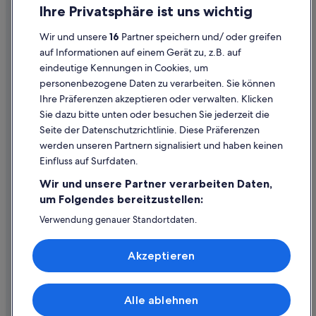
Datenschutz
Ihre Privatsphäre ist uns wichtig
Kakslauttanen Hotels
Cookies
Wir und unsere
16
Partner speichern und/ oder greifen
Private Ferienhäuser in Saariselkä
Rechtliche Hinweise/Kontakt
auf Informationen auf einem Gerät zu, z.B. auf
Abenteuer in Upper Lapland
eindeutige Kennungen in Cookies, um
Inhaltsrichtlinien und Melden von Inhalten
Hotels mit Meerblick in Ivalo
personenbezogene Daten zu verarbeiten. Sie können
Ihre Präferenzen akzeptieren oder verwalten. Klicken
Hotels mit Fitnessbereich in Upper Lapland
Hilfe
Sie dazu bitte unten oder besuchen Sie jederzeit die
Hotels mit Wellnessbereich in Ivalo
Hilfe
Seite der Datenschutzrichtlinie. Diese Präferenzen
Cottages in Saariselkä
werden unseren Partnern signalisiert und haben keinen
Flug stornieren
Einfluss auf Surfdaten.
Golf in Upper Lapland
Hotel- oder Ferienunterkunftsbuchung stornieren
Wir und unsere Partner verarbeiten Daten,
Hotels mit Yoga in Upper Lapland
Rückerstattungsdauer
um Folgendes bereitzustellen:
Hotels mit Wellnessbereich in Upper Lapland
Expedia-Gutschein einlösen
Verwendung genauer Standortdaten.
Aparthotels in Ivalo
Endgeräteeigenschaften zur Identifikation aktiv abfragen.
Internationale Reisedokumente
Speichern von oder Zugriff auf Informationen auf einem
Günstige in Upper Lapland
Akzeptieren
Endgerät. Personalisierte Werbung und Inhalte, Messung
von Werbeleistung und der Performance von Inhalten,
Zielgruppenforschung sowie Entwicklung und
Verbesserung von Angeboten.
Alle ablehnen
© 2026 Expedia, Inc., ein Unternehmen der Expedia Group. Alle Rechte
Liste der Partner (Lieferanten)