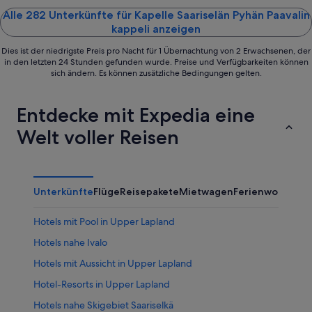
5
5
Alle 282 Unterkünfte für Kapelle Saariselän Pyhän Paavalin
kappeli anzeigen
Dies ist der niedrigste Preis pro Nacht für 1 Übernachtung von 2 Erwachsenen, der
in den letzten 24 Stunden gefunden wurde. Preise und Verfügbarkeiten können
sich ändern. Es können zusätzliche Bedingungen gelten.
Entdecke mit Expedia eine
Welt voller Reisen
Unterkünfte
Flüge
Reisepakete
Mietwagen
Ferienwohnung
Hotels mit Pool in Upper Lapland
Hotels nahe Ivalo
Hotels mit Aussicht in Upper Lapland
Hotel-Resorts in Upper Lapland
Hotels nahe Skigebiet Saariselkä