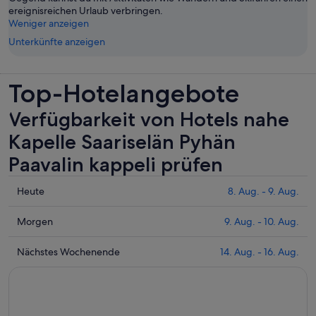
ereignisreichen Urlaub verbringen.
Weniger anzeigen
Unterkünfte anzeigen
Top-Hotelangebote
Verfügbarkeit von Hotels nahe
Kapelle Saariselän Pyhän
Paavalin kappeli prüfen
Prüfe
Heute
8. Aug. - 9. Aug.
die
Preise
Prüfe
Morgen
9. Aug. - 10. Aug.
nahe
die
Kapelle
Preise
Prüfe
Nächstes Wochenende
14. Aug. - 16. Aug.
Saariselän
nahe
die
Pyhän
Kapelle
Preise
Paavalin
Saariselän
nahe
kappeli
Pyhän
Kapelle