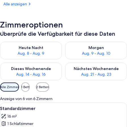
Alle anzeigen
Zimmeroptionen
Überprüfe die Verfügbarkeit für diese Daten
Überprüfe die Verfügbarkeit für heute Nacht, Aug. 8 - Aug. 9.
Überprüfe die Verfügbarkeit f
Heute Nacht
Morgen
Aug. 8 - Aug. 9
Aug. 9 - Aug. 10
Überprüfe die Verfügbarkeit für dieses Wochenende, Aug. 14 -
Überprüfe die Verfügbarkeit f
Dieses Wochenende
Nächstes Wochenende
Aug. 14 - Aug. 16
Aug. 21 - Aug. 23
Verfügbare
Alle Zimmer
1 Bett
2 Betten
Filter
für
Anzeige von 6 von 6 Zimmern
Zimmer
Alle
Ein Hotelzimmer mit einem großen Bett
9
Standardzimmer
Fotos
16 m²
für
1 Schlafzimmer
Standardzimmer