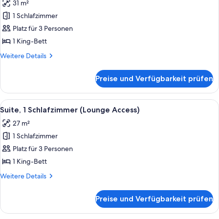
31 m²
für
1 Schlafzimmer
Premium-
Suite,
Platz für 3 Personen
1
1 King-Bett
Schlafzimmer
Weitere
Weitere Details
(Lounge
Details
Access)
für
Preise und Verfügbarkeit prüfen
Premium-
anzeigen
Suite,
1
Alle
Ein modernes Hotelzimmer mit einem B
7
Schlafzimmer
Suite, 1 Schlafzimmer (Lounge Access)
Fotos
(Lounge
27 m²
Access)
für
1 Schlafzimmer
Suite,
1
Platz für 3 Personen
Schlafzimmer
1 King-Bett
(Lounge
Weitere
Weitere Details
Access)
Details
anzeigen
für
Preise und Verfügbarkeit prüfen
Suite,
1