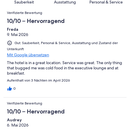
8
eine
Sauberkeit
Ausstattung
Personal & Service
Hervorragend
von
haben
-
Bewertung
Bewertungen
6
eine
Gut
Verifizierte Bewertung
von
-
Bewertung
4
10/10 – Hervorragend
Okay
von
-
2
Freda
Schlecht
9. Mai 2026
-
Ungenügend
Gut: Sauberkeit, Personal & Service, Ausstattung und Zustand der
Unterkunft
Mit Google übersetzen
The hotel is in a great location. Service was great. The only thing
that bugged me was cold food in the executive lounge and at
breakfast.
Aufenthalt von 3 Nächten im April 2026
0
Verifizierte Bewertung
10/10 – Hervorragend
Audrey
6. Mai 2026