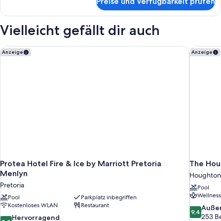
Preise und Verfügbarkeit prüfen
Executive-
Zimmer
(Lounge
Vielleicht gefällt dir auch
Access)
Protea Hotel Fire & Ice by Marriott Pretoria Menlyn
The Houg
Anzeige
Anzeige
Protea Hotel Fire & Ice by Marriott Pretoria
The Houg
Menlyn
Houghton 
Pretoria
Pool
Wellness
Pool
Parkplatz inbegriffen
Kostenloses WLAN
Restaurant
9.4
Auße
9,4
von
253 B
8.8
Hervorragend