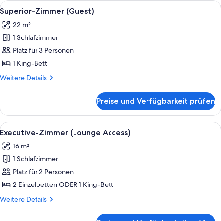
Schlafzimmer
Alle
Ein modernes Hotelzimmer mit einem 
9
(Lounge
Superior-Zimmer (Guest)
Fotos
Access)
22 m²
für
1 Schlafzimmer
Superior-
Zimmer
Platz für 3 Personen
(Guest)
1 King-Bett
anzeigen
Weitere
Weitere Details
Details
für
Preise und Verfügbarkeit prüfen
Superior-
Zimmer
(Guest)
Alle
Ein Hotelzimmer mit einem Bett, eine
16
Executive-Zimmer (Lounge Access)
Fotos
16 m²
für
1 Schlafzimmer
Executive-
Zimmer
Platz für 2 Personen
(Lounge
2 Einzelbetten ODER 1 King-Bett
Access)
Weitere
Weitere Details
anzeigen
Details
für