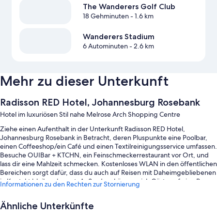
The Wanderers Golf Club
18 Gehminuten
- 1.6 km
Wanderers Stadium
6 Autominuten
- 2.6 km
Mehr zu dieser Unterkunft
Radisson RED Hotel, Johannesburg Rosebank
Hotel im luxuriösen Stil nahe Melrose Arch Shopping Centre
Ziehe einen Aufenthalt in der Unterkunft Radisson RED Hotel,
Johannesburg Rosebank in Betracht, deren Pluspunkte eine Poolbar,
einen Coffeeshop/ein Café und einen Textilreinigungsservice umfassen.
Besuche OUIBar + KTCHN, ein Feinschmeckerrestaurant vor Ort, und
lass dir eine Mahlzeit schmecken. Kostenloses WLAN in den öffentlichen
Bereichen sorgt dafür, dass du auch auf Reisen mit Daheimgebliebenen
in Kontakt bleiben kannst. Außerdem können sich Gäste auf eine Bar
Informationen zu den Rechten zur Stornierung
und einen Fitnessbereich freuen.
Außerdem zählen zu den Extras unter anderem:
Ähnliche Unterkünfte