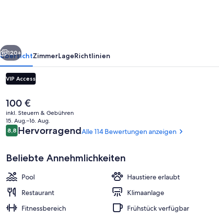
Johannesburg
Rosebank
rück
Weiter
120+
Übersicht
Zimmer
Lage
Richtlinien
VIP Access
Der
100 €
aktuelle
inkl. Steuern & Gebühren
Preis
15. Aug.–16. Aug.
beträgt
Bewertungen
Hervorragend
8,8
Alle 114 Bewertungen anzeigen
8,8 von 10.
100 €.
Beliebte Annehmlichkeiten
Bar auf der Dachterrasse
Pool
Haustiere erlaubt
Restaurant
Klimaanlage
Fitnessbereich
Frühstück verfügbar