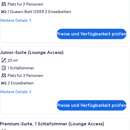
anzeigen
Platz für 2 Personen
1 Queen-Bett ODER 2 Einzelbetten
Weitere
Weitere Details
Details
für
Preise und Verfügbarkeit prüfen
Standardzimmer
Alle
Ein modernes Hotelzimmer mit einem g
12
Junior-Suite (Lounge Access)
Fotos
25 m²
für
1 Schlafzimmer
Junior-
Suite
Platz für 3 Personen
(Lounge
2 Einzelbetten
Access)
Weitere
Weitere Details
anzeigen
Details
für
Preise und Verfügbarkeit prüfen
Junior-
Suite
(Lounge
Alle
Ein modernes Hotelzimmer mit einem g
10
Access)
Premium-Suite, 1 Schlafzimmer (Lounge Access)
Fotos