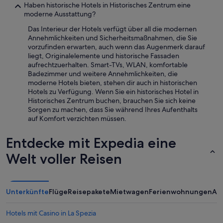
t
I
Haben historische Hotels in Historisches Zentrum eine
e
n
moderne Ausstattung?
s
c
Das Interieur der Hotels verfügt über all die modernen
m
a
Annehmlichkeiten und Sicherheitsmaßnahmen, die Sie
i
s
vorzufinden erwarten, auch wenn das Augenmerk darauf
t
a
liegt, Originalelemente und historische Fassaden
a
c
aufrechtzuerhalten. Smart-TVs, WLAN, komfortable
l
'
Badezimmer und weitere Annehmlichkeiten, die
l
e
moderne Hotels bieten, stehen dir auch in historischen
e
r
Hotels zu Verfügung. Wenn Sie ein historisches Hotel in
m
a
Historisches Zentrum buchen, brauchen Sie sich keine
a
t
Sorgen zu machen, dass Sie während Ihres Aufenthalts
u
u
auf Komfort verzichten müssen.
s
t
g
t
e
Entdecke mit Expedia eine
o
s
a
Welt voller Reisen
t
d
a
i
t
s
t
p
e
Unterkünfte
Flüge
Reisepakete
Mietwagen
Ferienwohnungen
An
o
t
s
,
i
Hotels mit Casino in La Spezia
w
z