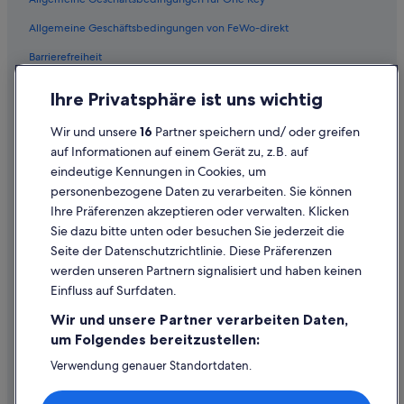
t
Hotels nahe Bahnhof La Spezia Centrale
o
s
Allgemeine Geschäftsbedingungen von FeWo-direkt
n
Hotels mit Fitnessbereich in La Spezia
e
f
Barrierefreiheit
h
o
Hotels mit Aussicht in La Spezia
r
s
Datenschutz
g
Familien in La Spezia
s
Ihre Privatsphäre ist uns wichtig
e
e
Cookies
Hotels mit Meerblick in La Spezia
p
p
Wir und unsere
16
Partner speichern und/ oder greifen
f
u
Rechtliche Hinweise/Kontakt
Golf in La Spezia
auf Informationen auf einem Gerät zu, z.B. auf
l
l
eindeutige Kennungen in Cookies, um
e
Inhaltsrichtlinien und Melden von Inhalten
Best Western Hotels in La Spezia
i
g
personenbezogene Daten zu verarbeiten. Sie können
t
Hotels mit Parkplatz in La Spezia
t
i
Ihre Präferenzen akzeptieren oder verwalten. Klicken
Hilfe
.
s
Landhäuser in La Spezia
Sie dazu bitte unten oder besuchen Sie jederzeit die
E
s
Hilfe
Seite der Datenschutzrichtlinie. Diese Präferenzen
i
Hotels mit Restaurant in La Spezia
i
n
werden unseren Partnern signalisiert und haben keinen
m
Flug stornieren
Familien in La Spezia
H
o
Einfluss auf Surfdaten.
i
Hotel- oder Ferienunterkunftsbuchung stornieren
,
Nh Hotels in La Spezia
g
Wir und unsere Partner verarbeiten Daten,
m
Rückerstattungsdauer
h
Ferienwohnungen in La Spezia
a
um Folgendes bereitzustellen:
l
b
Expedia-Gutschein einlösen
Hotels mit Sauna in La Spezia
Verwendung genauer Standortdaten.
i
a
Endgeräteeigenschaften zur Identifikation aktiv abfragen.
g
s
Private Ferienhäuser in La Spezia
Internationale Reisedokumente
Speichern von oder Zugriff auf Informationen auf einem
h
t