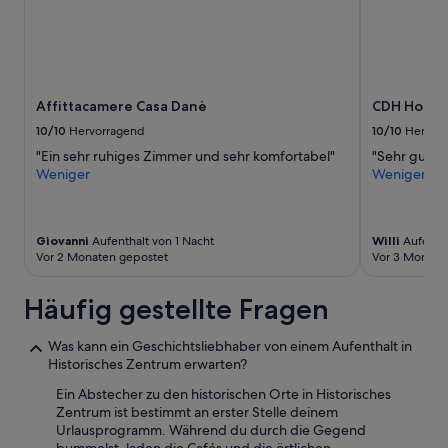
i
2 Erwachsenen
f
o
gefunden
f
n
wurde.
t
e
Preise
,
b
und
d
e
Verfügbarkeiten
Affittacamere Casa Danè
CDH Hotel 
e
n
können
n
c
sich
10/10
Hervorragend
10/10
Hervor
u
o
ändern.
"Ein sehr ruhiges Zimmer und sehr komfortabel"
"Sehr gute 
r
l
Es
Weniger
Weniger
s
l
können
p
e
zusätzliche
r
g
Bedingungen
ü
a
gelten.
Giovanni
Aufenthalt von 1 Nacht
Willi
Aufentha
n
t
Vor 2 Monaten gepostet
Vor 3 Monate
g
a
l
l
Häufig gestellte Fragen
i
a
c
p
h
r
Was kann ein Geschichtsliebhaber von einem Aufenthalt in
e
o
Historisches Zentrum erwarten?
n
p
Ein Abstecher zu den historischen Orte in Historisches
C
r
Zentrum ist bestimmt an erster Stelle deinem
h
i
Urlausprogramm. Während du durch die Gegend
a
e