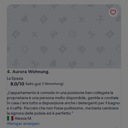
w
u
a
Aurora Wohnung.
n
s
d
m
h
a
a
n
b
b
e
r
n
a
u
u
n
c
s
h
d
t
o
e
r
Aurora Wohnung.
4. Aurora Wohnung.
.
t
“
La Spezia
s
8.0
8,0/10
Sehr gut
(1 Bewertung)
e
von
h
„
„L'appartamento è comodo in una posizione ben collegata la
10,
r
L
proprietaria è una persona molto disponibile, gentile e cordiale.
Sehr
w
'
In casa c'era tutto a disposizione anche i detergenti per il bagno
gut,
o
a
e il caffè. Peccato che non fosse pulitissimo, ma basta cambiare
(1
h
p
la signora delle pulizie ed è perfetto.“
Bewertung)
l
p
Alessia M.
g
a
Weniger anzeigen
e