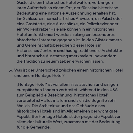
u
o
Gäste, die ein historisches Hotel wählen, verbringen
s
n
ihren Aufenthalt an einem Ort, der für seine historische
e
i
Bedeutung eine nationale Auszeichnung erhalten hat.
s
b
Ein Schloss, ein herrschaftliches Anwesen, ein Palast oder
z
i
eine Gaststätte, eine Ausschänke, ein Polizeirevier oder
u
l
ein Wolkenkratzer – sie alle können in ein historisches
b
e
Hotel umfunktioniert werden, solang ein besonderes
e
,
historisches Interesse gegeben ist. In den Gästezimmern
w
g
und Gemeinschaftsbereichen dieser Hotels in
a
e
Historisches Zentrum sind häufig traditionelle Architektur
h
n
und historische Ausstattungsmerkmale zu bewundern,
r
t
die Tradition zu neuem Leben erwachen lassen.
e
i
Was ist der Unterschied zwischen einem historischen Hotel
n
l
und einem Heritage Hotel?
.
e
T
e
„Heritage Hotel" ist vor allem in asiatischen und einigen
r
c
europäischen Ländern verbreitet, während in den USA
o
o
zum Beispiel die Bezeichnung „historisches Hotel"
t
r
verbreitet ist – alles in allem sind sich die Begriffe sehr
z
d
ähnlich. Die Architektur und das Gebäude eines
d
i
historischen Hotels sind im Allgemeinen der wichtigste
e
a
Aspekt. Bei Heritage Hotels ist der prägende Aspekt vor
m
l
allem der kulturelle Wert, zusammen mit der Bedeutung
i
e
für die Gemeinde.
s
.