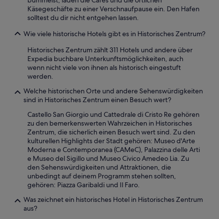
bummelst, laden die Cafés und die örtlichen
r
t
Käsegeschäfte zu einer Verschnaufpause ein. Den Hafen
a
a
solltest du dir nicht entgehen lassen.
k
r
t
i
Wie viele historische Hotels gibt es in Historisches Zentrum?
e
a
r
è
Historisches Zentrum zählt 311 Hotels und andere über
d
u
Expedia buchbare Unterkunftsmöglichkeiten, auch
i
n
wenn nicht viele von ihnen als historisch eingestuft
e
a
werden.
s
p
e
e
Welche historischen Orte und andere Sehenswürdigkeiten
s
r
sind in Historisches Zentrum einen Besuch wert?
t
s
Castello San Giorgio und Cattedrale di Cristo Re gehören
o
o
zu den bemerkenswerten Wahrzeichen in Historisches
l
n
Zentrum, die sicherlich einen Besuch wert sind. Zu den
l
a
kulturellen Highlights der Stadt gehören: Museo d'Arte
e
m
Moderna e Contemporanea (CAMeC), Palazzina delle Arti
n
o
e Museo del Sigillo und Museo Civico Amedeo Lia. Zu
S
l
den Sehenswürdigkeiten und Attraktionen, die
t
t
unbedingt auf deinem Programm stehen sollten,
e
o
gehören: Piazza Garibaldi und Il Faro.
i
d
n
i
Was zeichnet ein historisches Hotel in Historisches Zentrum
h
s
aus?
a
p