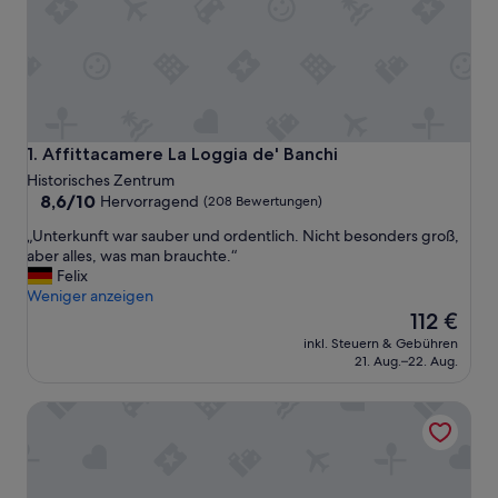
Affittacamere La Loggia de' Banchi
1. Affittacamere La Loggia de' Banchi
Historisches Zentrum
8.6
8,6/10
Hervorragend
(208 Bewertungen)
von
„
„Unterkunft war sauber und ordentlich. Nicht besonders groß,
10,
U
aber alles, was man brauchte.“
Hervorragend,
n
Felix
(208
t
Weniger anzeigen
Bewertungen)
e
Der
112 €
r
Preis
inkl. Steuern & Gebühren
k
beträgt
21. Aug.–22. Aug.
u
112 €
n
Altes Haus im Dorf, im Grünen, mit allem ausgestattet, fü
f
t
w
a
r