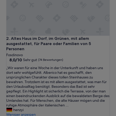
s
a
u
b
e
r
u
n
Altes Haus im Dorf, im Grünen, mit allem ausgestattet, fü
2. Altes Haus im Dorf, im Grünen, mit allem
d
ausgestattet, für Paare oder Familien von 5
o
Personen
r
Fosdinovo
d
8.0
8,0/10
e
Sehr gut
(74 Bewertungen)
von
n
„
„Wir waren für eine Woche in der Unterkunft und haben uns
10,
t
W
dort sehr wohlgefühlt. Alberico hat es geschafft, den
Sehr
l
i
ursprünglichen Charakter dieses tollen Steinhauses zu
gut,
i
r
bewahren. Trotzdem ist es mit allem ausgestattet, was man für
(74
c
w
den Urlaubsalltag benötigt. Besonders das Bad ist sehr
Bewertungen)
h
a
gepflegt. Ein Highlight ist sicherlich die Terrasse, von der man
.
r
einen beeindruckenden Ausblick auf die bewaldeten Berge des
N
e
Umlandes hat. Für Menschen, die alte Häuser mögen und die
i
n
ruhige Atmosphäre der italienischen ...
c
f
henzyi
h
ü
Weniger anzeigen
t