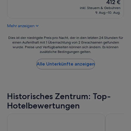
r
Der
412 €
f
t
Preis
inkl. Steuern & Gebühren
ü
a
beträgt
9. Aug.–10. Aug.
h
m
412 €
l
e
t
Mehr anzeigen
n
.
t
A
o
Dies
Dies ist der niedrigste Preis pro Nacht, der in den letzten 24 Stunden für
l
è
einen Aufenthalt mit 1 Übernachtung von 2 Erwachsenen gefunden
ist
b
wurde. Preise und Verfügbarkeiten können sich ändern. Es können
c
der
e
zusätzliche Bedingungen gelten.
o
niedrigste
r
m
Preis
i
o
Alle Unterkünfte anzeigen
pro
c
d
Nacht,
o
o
der
h
i
in
a
n
den
t
u
letzten
e
Historisches Zentrum: Top-
n
24 Stunden
s
a
für
Hotelbewertungen
g
p
einen
e
o
Aufenthalt
s
s
Affittacamere Casa Danè
CDH Hotel L
mit
c
i
1 Übernachtung
h
z
von
a