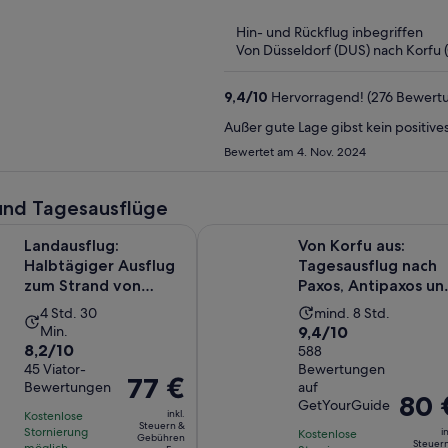
5
Hin- und Rückflug inbegriffen
Von Düsseldorf (DUS) nach Korfu 
9,4
/
10
Hervorragend! (276 Bewert
Außer gute Lage gibst kein positiv
Bewertet am 4. Nov. 2024
und Tagesausflüge
Wird in einem
g: Halbtägiger Ausflug zum Strand von Glyfada
Von Korfu aus: Tagesausflug nach 
Landausflug:
Von Korfu aus:
Halbtägiger Ausflug
Tagesausflug nach
zum Strand von
Paxos, Antipaxos un
Glyfada
zu den Blauen
Die
Die
4 Std. 30
mind. 8 Std.
Höhlen
9.4
Min.
9,4/10
Aktivität
Aktivität
8.2
8,2/10
von
588
dauert
dauert
von
45 Viator-
Bewertungen
10,
4
8
Der
77 €
Bewertungen
auf
10,
basierend
Stunden
Stunden
Der
80 
Preis
GetYourGuide
basierend
auf
inkl.
Kostenlose
und
Preis
beträgt
Steuern &
auf
Stornierung
in
588
Kostenlose
30
Gebühren
beträg
77 €
Steuer
möglich