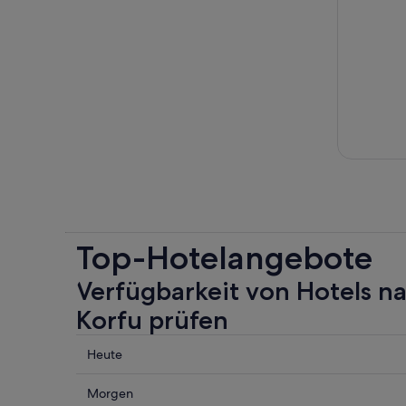
Top-Hotelangebote
Verfügbarkeit von Hotels n
Korfu prüfen
Prüfe
Heute
die
Preise
Prüfe
Morgen