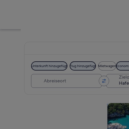
Unterkunft hinzugefügt
Flug hinzugefügt
Mietwagen
Econom
Abreiseort
Zielo
Ein Küstengebäude 
Karte erkunden
Touren un