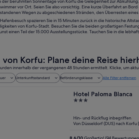
m der berühmten Sonnentage von Korfu die Gelegenheit zur Abkühlung. De
immer vor Ort. Seien Sie also vorsichtig. Eine kurze Überfahrt an Bord 
tandenen Wegen zu abgeschiedenen Stränden, den Überresten eines G
afenbesuch spazieren Sie in 15 Minuten zurück in die historische Altsta
gkeiten von Korfu-Stadt. Besuchen Sie die beiden großartigen Festung
unst einen Teil der 15.000 Ausstellungsstücke. Tauchen Sie in die lebhaf
 von Korfu: Plane deine Reise hier
urden innerhalb der vergangenen 48 Stunden ermittelt. Klicke, um aktua
auer
Unterkunftsstandard
Beförderungsklasse
Alle Filter entfernen
Hotel Paloma Blanca
3
out
of
Hin- und Rückflug inbegriffen
5
Von Düsseldorf (DUS) nach Korfu 
8,6
/
10
Großartig! (94 Bewertungen