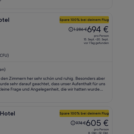
pro
Person
otel
Spare 100% bei deinem Flug
Der
694 €
1.286 €
Preis
pro Person
betrug
15. Sept.–20. Sept.
vor 1 Tag gefunden
1.286 €,
jetzt
(CFU)
beträgt
er
en)
694 €
pro
on den Zimmern her sehr schön und ruhig. Besonders aber
Person
urde sehr darauf geachtet, dass unser Aufenthalt für uns
kleine Frage und Angelegenheit, die wir hatten wurde
. Allgemein war das Ambiente einfach sehr gut. Das
ker und ein guter Start in den Tag. Es war leider nur nicht
dem ein grundsätzlich sehr gutes Frühstück.
 Hotel
Spare 100% bei deinem Flug
Der
605 €
974 €
Preis
pro Person
betrug
8. Okt.–12. Okt.