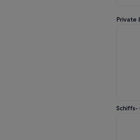
Private 
Private Ko
Schiffs
Von Korfu 