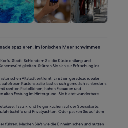
asseraktivitäten
Essen, Trinken &
Shopping &
Transfers
Nachtleben
Mode
nade spazieren, im Ionischen Meer schwimmen
 Korfu-Stadt. Schlendern Sie die Küste entlang und
ehenswürdigkeiten. Stürzen Sie sich zur Erfrischung ins
storischen Altstadt entfernt. Er ist ein geradezu idealer
 autofreien Küstenstraße lässt es sich gemütlich schlendern.
 mit sanften Pastelltönen, hohen Fassaden und
n alten Festung im Hintergrund. Sie bietet wunderbare
Fetakäse, Tsatsiki und Feigenkuchen auf der Speisekarte.
zfahrtschiffe und Privatyachten. Oder packen Sie auf dem
er führen. Machen Sie's wie die Einheimischen und nutzen