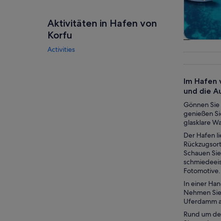
Aktivitäten in Hafen von
Korfu
Touren
Activities
Tagesau
Im Hafen 
und die A
Gönnen Sie 
genießen Sie
glasklare W
Der Hafen li
Rückzugsort 
Schauen Sie
schmiedeeis
Fotomotive
In einer Han
Nehmen Sie 
Uferdamm an
Rund um den