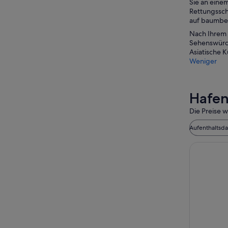
Sie an eine
Rettungsschw
auf baumbes
Nach Ihrem H
Sehenswürdi
Asiatische K
Weniger
Hafen
Die Preise w
Aufenthaltsd