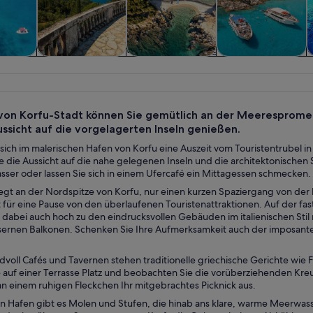
 und
Private &
Geschichte &
Schiffs- und
W
sflüge
individuelle
Kultur
Bootstouren
Touren
von Korfu-Stadt können Sie gemütlich an der Meeresprome
ussicht auf die vorgelagerten Inseln genießen.
sich im malerischen Hafen von Korfu eine Auszeit vom Touristentrubel in
 die Aussicht auf die nahe gelegenen Inseln und die architektonischen S
asser oder lassen Sie sich in einem Ufercafé ein Mittagessen schmecken.
egt an der Nordspitze von Korfu, nur einen kurzen Spaziergang von der hi
für eine Pause von den überlaufenen Touristenattraktionen. Auf der fast
 dabei auch hoch zu den eindrucksvollen Gebäuden im italienischen Stil
ernen Balkonen. Schenken Sie Ihre Aufmerksamkeit auch der imposante
.
dvoll Cafés und Tavernen stehen traditionelle griechische Gerichte wie 
auf einer Terrasse Platz und beobachten Sie die vorüberziehenden Kreu
 einem ruhigen Fleckchen Ihr mitgebrachtes Picknick aus.
 Hafen gibt es Molen und Stufen, die hinab ans klare, warme Meerwass