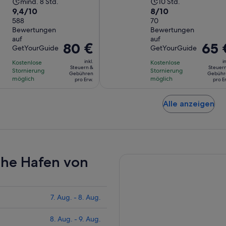
Die
Die
mind. 8 Std.
10 Std.
Höhlen
9.4
8.0
9,4/10
8/10
Aktivität
Aktivität
von
588
von
70
dauert
dauert
Bewertungen
Bewertungen
10,
10,
8
10
auf
auf
basierend
basierend
Stunden
Stunden
Der
80 €
Der
65 
GetYourGuide
GetYourGuide
auf
auf
Preis
Preis
inkl.
in
588
Kostenlose
70
Kostenlose
beträgt
beträg
Steuern &
Steuer
Stornierung
Stornierung
Bewertungen.
Bewertungen.
Gebühren
Gebühr
80 €
65 €
möglich
möglich
pro Erw.
pro E
pro
pro
Erw.
Erw.
Wi
Alle anzeigen
in
ei
ne
Ta
ge
ahe Hafen von
7. Aug. - 8. Aug.
8. Aug. - 9. Aug.