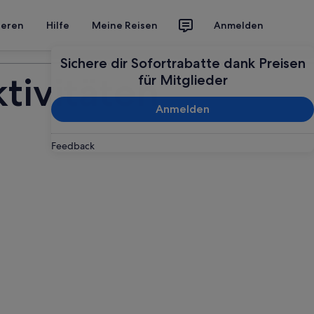
ieren
Hilfe
Meine Reisen
Anmelden
Deine Reise planen
Sichere dir Sofortrabatte dank Preisen
tivitäten
für Mitglieder
Anmelden
Feedback