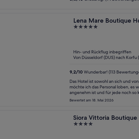
Lena Mare Boutique H
5
out
of
5
Hin- und Rückflug inbegriffen
Von Düsseldorf (DUS) nach Korfu 
9,2
/
10
Wunderbar! (113 Bewertung
Das Hotel ist sowohl an sich und v
möchte ich das Personal loben, es w
angenehm ist und für jede noch so 
schnell eine Lösung gefunden. Unsere Suite ist sehr sauber gewesen und war sehr geräumig,
Bewertet am 18. Mai 2026
man hat sich nicht eingeengt gefühlt
inbegriffene Frühstück war stets lec
sehr abwechslungsreich, aber trotz
Siora Vittoria Boutique
4
out
of