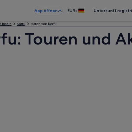
•
App öffnen
EUR
Unterkunft registr
n Inseln
Korfu
Hafen von Korfu
fu: Touren und Ak