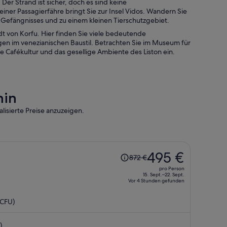
r Strand ist sicher, doch es sind keine
einer Passagierfähre bringt Sie zur Insel Vidos. Wandern Sie
efängnisses und zu einem kleinen Tierschutzgebiet.
dt von Korfu. Hier finden Sie viele bedeutende
en im venezianischen Baustil. Betrachten Sie im Museum für
te Cafékultur und das gesellige Ambiente des Liston ein.
hin
lisierte Preise anzuzeigen.
Der
495 €
872 €
Preis
pro Person
betrug
15. Sept.–22. Sept.
Vor 4 Stunden gefunden
872 €,
jetzt
(CFU)
beträgt
er
)
495 €