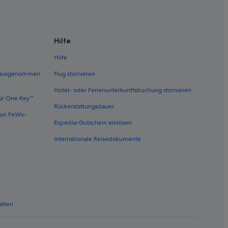
s
g
Hilfe
Hilfe
 (ausgenommen
Flug stornieren
ns
Hotel- oder Ferienunterkunftsbuchung stornieren
ür One Key™
Rückerstattungsdauer
von FeWo-
Expedia-Gutschein einlösen
Internationale Reisedokumente
Latschau
alten