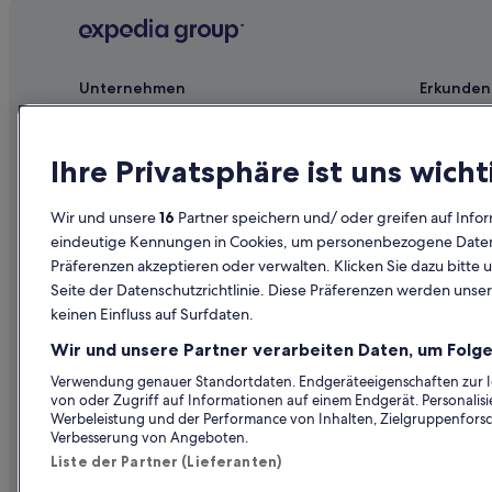
Hütten in Bartholomäberg
Gasthäuser in Vandans
Unternehmen
Erkunden
Ferienwohnungen in Bartholomäberg
Jobs
Reiseführer
Private Ferienhäuser in Tschagguns
Private Ferienhäuser in Schruns
Unterkunft registrieren
Hotels in D
Ihre Privatsphäre ist uns wicht
Luxus in Bartholomäberg
Partnerschaften
Ferienwohn
Wir und unsere
16
Partner speichern und/ oder greifen auf Infor
Hotels nahe Golmerbahn 2
Werbung
Städtereise
eindeutige Kennungen in Cookies, um personenbezogene Daten 
Hotels mit Aussicht in Tschagguns
Präferenzen akzeptieren oder verwalten. Klicken Sie dazu bitte 
Affiliate Marketing
Innerdeutsc
Seite der Datenschutzrichtlinie. Diese Präferenzen werden unser
5-Sterne-Hotels in Vandans
Presse
Mietwagen 
keinen Einfluss auf Surfdaten.
Hotels mit Frühstück in Schruns
Alle Unterku
Wir und unsere Partner verarbeiten Daten, um Folge
Marriott Hotels & Resorts in Bartholomäberg
Prämien mi
Verwendung genauer Standortdaten. Endgeräteeigenschaften zur Ide
Hostels in Tschagguns
von oder Zugriff auf Informationen auf einem Endgerät. Personali
Werbeleistung und der Performance von Inhalten, Zielgruppenfors
Familien in Tschagguns
Verbesserung von Angeboten.
Hotels nahe Gondelbahn Latschau-Matschwitz
Liste der Partner (Lieferanten)
Luxus in Vandans