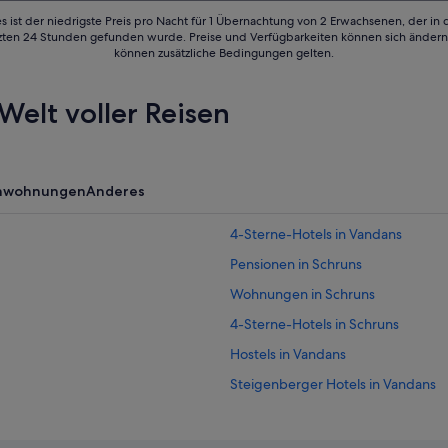
s ist der niedrigste Preis pro Nacht für 1 Übernachtung von 2 Erwachsenen, der in
tzten 24 Stunden gefunden wurde. Preise und Verfügbarkeiten können sich ändern.
können zusätzliche Bedingungen gelten.
Welt voller Reisen
enwohnungen
Anderes
4-Sterne-Hotels in Vandans
Pensionen in Schruns
Wohnungen in Schruns
4-Sterne-Hotels in Schruns
Hostels in Vandans
Steigenberger Hotels in Vandans
5-Sterne-Hotels in Tschagguns
3-Sterne-Hotels in Tschagguns