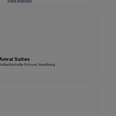
Karte anzeigen
rai Suites
Amrai Suites
Außerlitzstraße Schruns Vorarlberg
rinna by Interhome