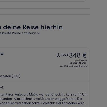
 deine Reise hierhin
lisierte Preise anzuzeigen.
Der
au
348 €
379 €
Preis
pro Person
betrug
14. Okt.–19. Okt.
Vor 17 Stunden gefunden
379 €,
jetzt
hshafen (FDH)
beträgt
er
n)
348 €
pro
war der Check In: kurz vor 14 Uhr
Person
rhanden. Also nochmal zwei Stunden weggefahren. Die
ben sollte. Schlecht: Der Fernseher wird