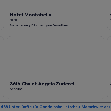
Hotel Montabella
2
out
Gauertalweg 2 Tschagguns Vorarlberg
of
5
3616 Chalet Angela Zuderell
33
3616 Chalet Angela Zuderell
Schruns
1.488 Unterkünfte für Gondelbahn Latschau-Matschwitz an