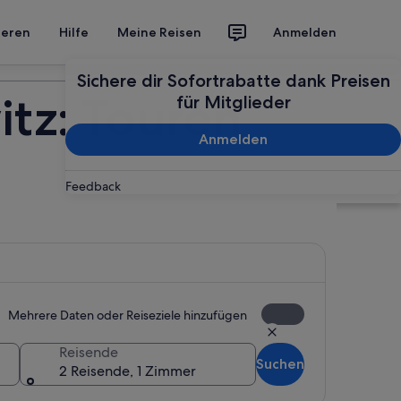
ieren
Hilfe
Meine Reisen
Anmelden
Deine Reise planen
Sichere dir Sofortrabatte dank Preisen
tz: Touren
für Mitglieder
Anmelden
Feedback
Mehrere Daten oder Reiseziele hinzufügen
Reisende
Suchen
2 Reisende, 1 Zimmer