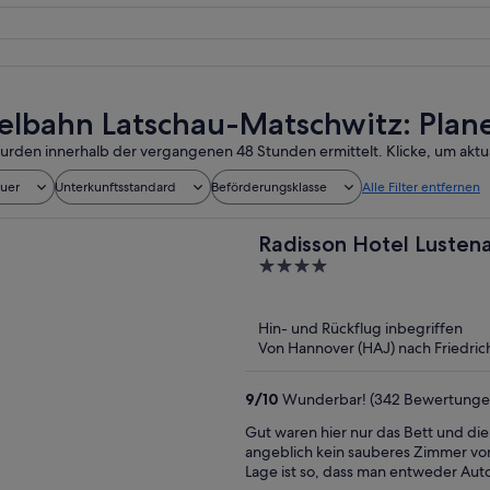
lbahn Latschau-Matschwitz: Plane
urden innerhalb der vergangenen 48 Stunden ermittelt. Klicke, um aktua
auer
Unterkunftsstandard
Beförderungsklasse
Alle Filter entfernen
Radisson Hotel Lusten
4
out
of
Hin- und Rückflug inbegriffen
5
Von Hannover (HAJ) nach Friedric
9
/
10
Wunderbar! (342 Bewertunge
Gut waren hier nur das Bett und die sanitären Anlagen. Mäßig 
angeblich kein sauberes Zimmer vo
Lage ist so, dass man entweder Auto oder Fahrrad ha