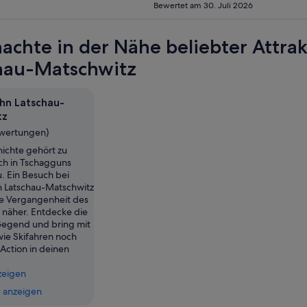
topmodern über ein Pad statt die Fe
Bewertet am 30. Juli 2026
Einziger Rat der Rezeption: Ziehen 
dann wieder: also kein TV-Gerät genutzt. Ganz schlecht und bitte nicht mi
Frühstück. Der Frühstücksraum ein 
achte in der Nähe beliebter Attra
schmutzig und nicht funktionsfähig
einfach ungekühlt auf dem Buffet. 
hau-Matschwitz
verzichtet. Keine Reaktion g
hn Latschau-
tz
ewertungen)
ichte gehört zu
ch in Tschagguns
. Ein Besuch bei
 Latschau-Matschwitz
die Vergangenheit des
 näher. Entdecke die
Gegend und bring mit
wie Skifahren noch
Action in deinen
zeigen
 anzeigen