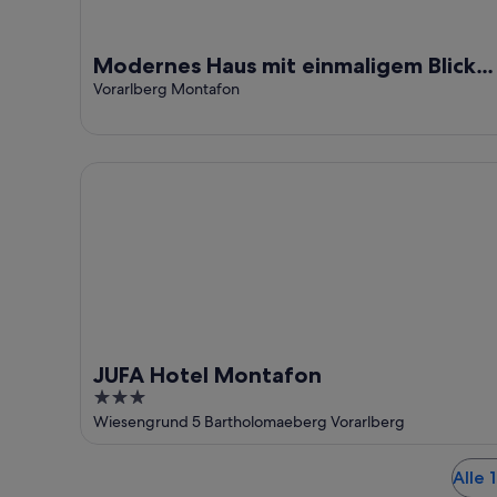
Modernes Haus mit einmaligem Blick
und 500m zum Skigebiet Golm
Vorarlberg Montafon
JUFA Hotel Montafon
JUFA Hotel Montafon
3
out
Wiesengrund 5 Bartholomaeberg Vorarlberg
of
5
Alle 