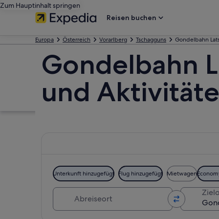
Zum Hauptinhalt springen
Reisen buchen
Europa
Österreich
Vorarlberg
Tschagguns
Gondelbahn Lat
Gondelbahn L
und Aktivität
Unterkunft hinzugefügt
Flug hinzugefügt
Mietwagen
Econom
Abreiseort
Zielo