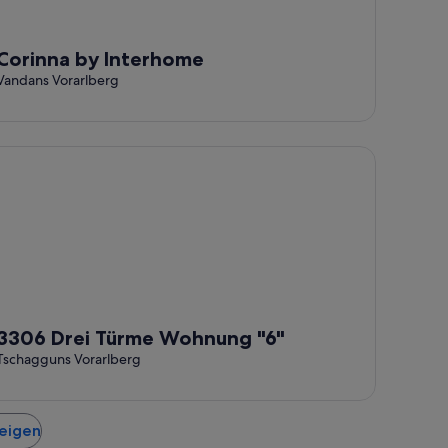
Corinna by Interhome
Vandans Vorarlberg
06 Drei Türme Wohnung "6"
3306 Drei Türme Wohnung "6"
Tschagguns Vorarlberg
zeigen