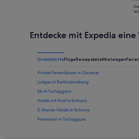
Die
le
Entdecke mit Expedia eine 
Unterkünfte
Flüge
Reisepakete
Mietwagen
Feri
Private Ferienhäuser in Gauertal
Lodges in Bartholomäberg
Ski in Tschagguns
Hotels mit Pool in Schruns
5-Sterne-Hotels in Schruns
Pensionen in Tschagguns
Tschagguns Hotels
Villen in Vandans