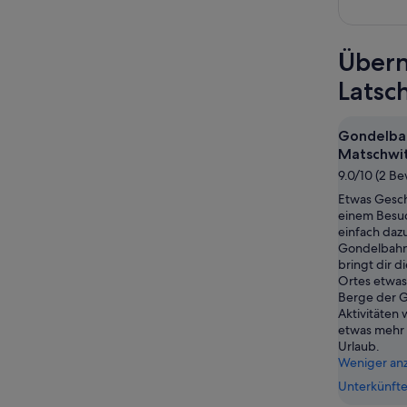
Übern
Latsc
Gondelba
Matschwi
9.0/10 (2 B
Etwas Gesch
einem Besu
einfach dazu
Gondelbahn
bringt dir 
Ortes etwas
Berge der 
Aktivitäten 
etwas mehr 
Urlaub.
Weniger an
Unterkünfte