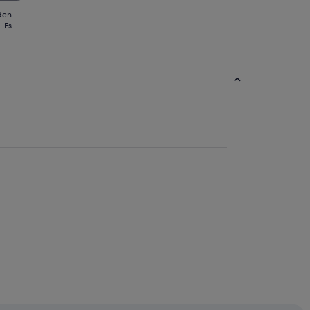
 den
 Es