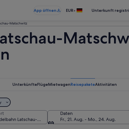
•
App öffnen
EUR
Unterkunft registr
schau-Matschwitz
atschau-Matschwi
en
Unterkünfte
Flüge
Mietwagen
Reisepakete
Aktivitäten
y
rt
Daten
Fr., 21. Aug. - Mo., 24. Aug.