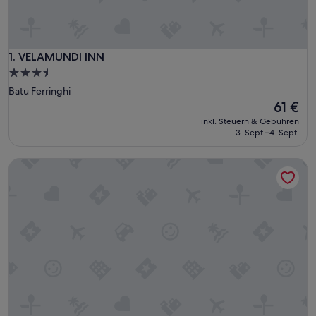
VELAMUNDI INN
1. VELAMUNDI INN
3.5-
Sterne-
Batu Ferringhi
Unterkunft
Der
61 €
Preis
inkl. Steuern & Gebühren
beträgt
3. Sept.–4. Sept.
61 €
Luxury Villa Hinai by Simple Sanctuary