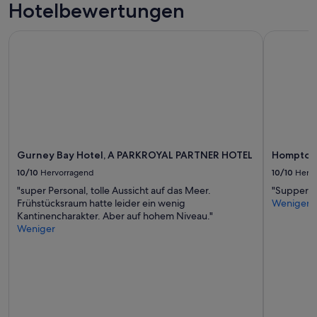
Hotelbewertungen
n
o
n
Gurney Bay Hotel, A PARKROYAL PARTNER HOTEL
Hompton b
t
h
e
b
e
a
c
h
w
Gurney Bay Hotel, A PARKROYAL PARTNER HOTEL
Hompton 
a
s
10/10
Hervorragend
10/10
Herv
b
"super Personal, tolle Aussicht auf das Meer.
"Supper h
e
Frühstücksraum hatte leider ein wenig
Weniger
a
Kantinencharakter. Aber auf hohem Niveau."
u
Weniger
t
i
f
u
l
a
n