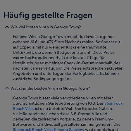
s
o
Häufig gestellte Fragen
f
h
o
Wie viel kosten Villen in George Town?
m
e
Für eine Villa in George Town musst du davon ausgehen,
.
zwischen 61 € und 479 € pro Nacht zu zahlen. So findest du
W
auf Expedia mit nur wenigen Klicks eine traumhafte
a
Unterkunft, die deinem Budget entspricht. Diese Preise
s
waren bei Expedia innerhalb der letzten 7 Tage für
c
Hotelbuchungen mit einem Check-in-Datum innerhalb des
o
nächsten Jahres verfügbar. Die Preise entsprechen aktuellen
n
Angeboten und unterliegen der Verfügbarkeit. Es können
v
zusätzliche Bedingungen gelten.
e
n
Was sind die besten Villen in George Town?
i
George Town bietet viele verschiedene Villen mit einer
e
durchschnittlichen Gästebewertung von 10.0. Das
Shamrock
n
Beach Villas
ist eine beliebte Wahl bei Expedia-Nutzern.
t
Viele Reisende besuchen diese 3,5-Sterne-Villa und
l
genießen die zahlreichen Vorzüge, zu denen Premium-
y
Bettwaren und individuell gestaltete Zimmer gehören. Das
l
Shamrock Beach Villas Penang Seaview
wird ebenfalls gut
o