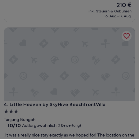
Der
210 €
Preis
inkl. Steuern & Gebühren
beträgt
16. Aug.–17. Aug.
210 €
Little Heaven by SkyHive BeachfrontVilla
Little Heaven by SkyHive BeachfrontVilla
4. Little Heaven by SkyHive BeachfrontVilla
3.0-
Sterne-
Tanjung Bungah
Unterkunft
10.0
10/10
Außergewöhnlich
(1 Bewertung)
von
„
„It was a really nice stay exactly as we hoped for! The location on the
10,