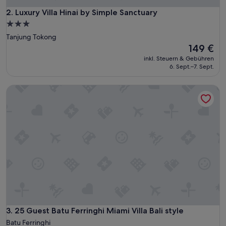
Luxury Villa Hinai by Simple Sanctuary
2. Luxury Villa Hinai by Simple Sanctuary
3.0-
Sterne-
Tanjung Tokong
Unterkunft
Der
149 €
Preis
inkl. Steuern & Gebühren
beträgt
6. Sept.–7. Sept.
149 €
25 Guest Batu Ferringhi Miami Villa Bali style
25 Guest Batu Ferringhi Miami Villa Bali style
3. 25 Guest Batu Ferringhi Miami Villa Bali style
Batu Ferringhi