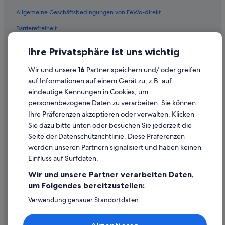
Penang: Hotels
Allgemeine Geschäftsbedingungen von FeWo-direkt
Wohnungen in Penang
Barrierefreiheit
Hostels in George Town
Datenschutz
Hotels mit WLAN in Penang
Ihre Privatsphäre ist uns wichtig
Cookies
Hotels mit Aussicht in Penang
Wir und unsere
16
Partner speichern und/ oder greifen
Rechtliche Hinweise/Kontakt
Hotels nahe Padang Kota Lama
auf Informationen auf einem Gerät zu, z.B. auf
eindeutige Kennungen in Cookies, um
Inhaltsrichtlinien und Melden von Inhalten
Hotels nahe Pinang Peranakan Mansion
personenbezogene Daten zu verarbeiten. Sie können
Chinatown Hotels
Ihre Präferenzen akzeptieren oder verwalten. Klicken
Hilfe
Nachhaltige in George Town
Sie dazu bitte unten oder besuchen Sie jederzeit die
Hilfe
Seite der Datenschutzrichtlinie. Diese Präferenzen
Historische in George Town
werden unseren Partnern signalisiert und haben keinen
Flug stornieren
Hotels mit Sauna in George Town
Einfluss auf Surfdaten.
Hotel- oder Ferienunterkunftsbuchung stornieren
Hotels mit Casino in George Town
Wir und unsere Partner verarbeiten Daten,
Rückerstattungsdauer
Boutique- in Penang
um Folgendes bereitzustellen:
Expedia-Gutschein einlösen
Hotels mit Yoga in Penang
Verwendung genauer Standortdaten.
Endgeräteeigenschaften zur Identifikation aktiv abfragen.
Günstige in George Town
Internationale Reisedokumente
Speichern von oder Zugriff auf Informationen auf einem