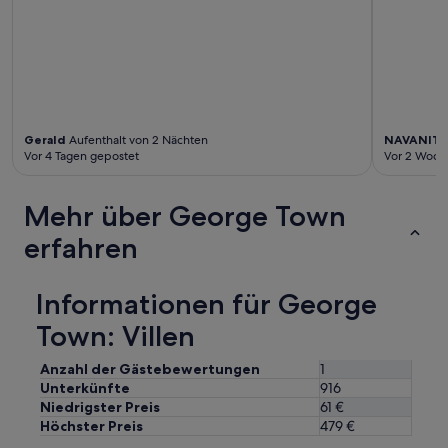
d
t
h
e
v
i
l
l
Gerald
Aufenthalt von 2 Nächten
NAVANIT
a
Vor 4 Tagen gepostet
Vor 2 Woch
h
a
Mehr über George Town
d
a
erfahren
l
l
t
Informationen für George
h
e
Town: Villen
c
o
Anzahl der Gästebewertungen
1
m
Unterkünfte
916
f
o
Niedrigster Preis
61 €
r
Höchster Preis
479 €
t