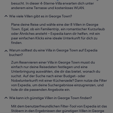
besucht. In dieser 4-Sterne-Villa erwarten dich unter
c
anderem eine Terrasse und kostenloses WLAN.
a
t
Wie viele Villen gibt es in George Town?
e
d
Plane deine Reise und wähle eine der 8 Villen in George
w
Town. Egal, ob ein Familientrip, ein romantischer Kurzurlaub
i
oder Ähnliches ansteht – Expedia kann dir helfen, mit ein
t
paar einfachen Klicks eine ideale Unterkunft für dich zu
h
finden.
i
n
Warum solltest du eine Villa in George Town auf Expedia
s
buchen?
h
Zum Reservieren einer Villa in George Town musst du
o
einfach nur deine Reisedaten festlegen und eine
r
Unterbringung auswählen, die dir das bietet, wonach du
t
suchst. Auf der Suche nach einer Budget- oder
c
Nobelunterkunft mit einer Küchenzeile? Dann nutze die Filter
a
von Expedia, um deine Suchergebnisse einzugrenzen, und
r
hole dir die passenden Angebote ein.
r
i
Wie kann ich günstige Villen in George Town finden?
d
e
Mit dem benutzerfreundlichen Filter-Tool von Expedia ist das
t
Stöbern in den Ergebnissen der günstigen Villen in George
o