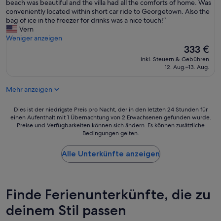
I
beach was beautiful and the villa had all the comforts of home. Was
Außergewöhnlich,
t
conveniently located within short car ride to Georgetown. Also the
(1
w
bag of ice in the freezer for drinks was a nice touch!“
Bewertung)
a
Vern
s
Weniger anzeigen
a
Der
333 €
r
Preis
inkl. Steuern & Gebühren
e
beträgt
12. Aug.–13. Aug.
a
333 €
l
Mehr anzeigen
l
y
n
Dies
Dies ist der niedrigste Preis pro Nacht, der in den letzten 24 Stunden für
i
einen Aufenthalt mit 1 Übernachtung von 2 Erwachsenen gefunden wurde.
ist
Preise und Verfügbarkeiten können sich ändern. Es können zusätzliche
c
der
Bedingungen gelten.
e
niedrigste
s
Preis
t
Alle Unterkünfte anzeigen
pro
a
Nacht,
y
der
e
in
x
den
Finde Ferienunterkünfte, die zu
a
letzten
c
deinem Stil passen
24 Stunden
t
für