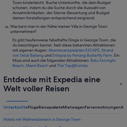
Town kinderleicht. Buche Unterkünfte, die dein Budget
G
schonen, indem du die Suche durch die Auswahl von
e
Annehmlichkeiten, der Sterne-Bewertung und Budget
o
deinen Vorstellungen entsprechend eingrenzt.
r
g
Was kann man in der Nähe meiner Villa in George Town
e
unternehmen?
t
Es gibt haufenweise fabelhafte Dinge in George Town, die
o
du besichtigen kannst. Sieh diese bekannten Attraktionen
w
mit eigenen Augen:
Abenteuerspielplatz ESCAPE
,
Strand
n
von Teluk Bahang
und
Entopia by Penang Butterfly Farm
. Ein
.
Muss sind auch die folgenden Attraktionen:
Batu Ferringhi
A
Beach
,
Miami Beach
und
The Top@Komtar
.
l
s
o
Entdecke mit Expedia eine
t
Welt voller Reisen
h
e
b
a
g
Unterkünfte
Flüge
Reisepakete
Mietwagen
Ferienwohnungen
An
o
f
Hotels mit Wellnessbereich in George Town
i