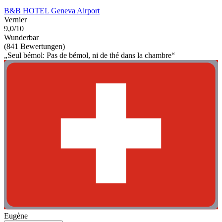
B&B HOTEL Geneva Airport
Vernier
9,0/10
Wunderbar
(841 Bewertungen)
„Seul bémol: Pas de bémol, ni de thé dans la chambre“
Eugène