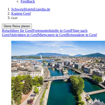
Feedback
Schweiz
Hotels
Expedia.de
Kanton Genf
Genf
Deine Reise planen
Reiseführer für Genf
Ferienunterkünfte in Genf
Flüge nach
Genf
Aktivitäten in Genf
Mietwagen in Genf
Reisepakete in Genf