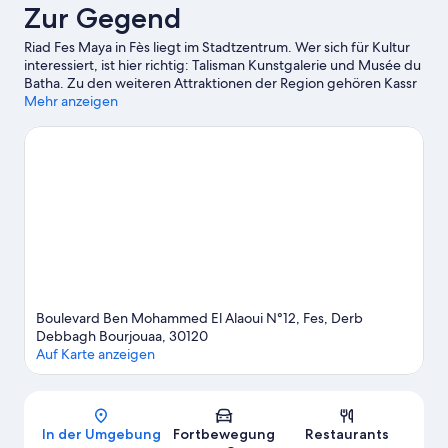
Zur Gegend
Riad Fes Maya in Fès liegt im Stadtzentrum. Wer sich für Kultur
interessiert, ist hier richtig: Talisman Kunstgalerie und Musée du
Batha. Zu den weiteren Attraktionen der Region gehören Kassr
Annoujoum Ducci Stiftung und Fondouk Tsetouanien. Ebenfalls
Mehr anzeigen
einen Besuch wert sind diese beiden Highlights: Aux Merveilles
du Tapis und Fès Country Club.
Zum Reiseführer für Fès
Weitere Riads in Fès anzeigen
Boulevard Ben Mohammed El Alaoui N°12, Fes, Derb
Debbagh Bourjouaa, 30120
Auf Karte anzeigen
Karte
In der Umgebung
Fortbewegung
Restaurants