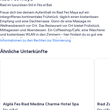
Riad im luxuriösen Stil in Fès el Bali
Freue dich bei deinem Aufenthalt im Riad Fes Maya auf ein
inbegriffenes kontinentales Frühstück, täglich einen kostenlosen
Empfang und eine Dachterrasse. Gönn dir eine Massage im
Wellnessbereich vor Ort. Das Restaurant vor Ort bietet Frühstück,
Mittagessen und Abendessen. Ein Coffeeshop/Café, eine Wäscherei
und kostenloses WLAN in den Zimmern – hier findest du so gut wie
alles, was du für einen angenehmen Aufenthalt brauchst.
Informationen zu den Rechten zur Stornierung
Weitere Extras sind:
Ähnliche Unterkünfte
Ein kostenpflichtiger Flughafentransfer (Hin- und Rückfahrt), eine
rund um die Uhr besetzte Rezeption und ein Safe an der Rezeption
Algilà Fes Riad Medina Charme Hotel Spa
Riad Zam
Mehrsprachiges Personal, Gepäckaufbewahrung und
Unterstützung bei der Tourenplanung/beim Ticketerwerb
Ein Fahrstuhl
Gästebewertungen zufolge wissen Reisende vor allem das
hilfsbereite Personal der Unterkunft zu schätzen.
Zimmerausstattung
Alle individuell eingerichteten Zimmer verfügen über Annehmlichkeiten
Algilà
Riad
Algilà Fes Riad Medina Charme Hotel Spa
Riad Z
wie eine Klimaanlage und Bademäntel sowie Extras wie kostenloses
Fes
Zamane
Fès el Bali
Fès el Ba