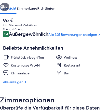
rück
Weiter
37+
Übersicht
Zimmer
Lage
Richtlinien
Der
96 €
aktuelle
inkl. Steuern & Gebühren
Preis
9. Aug.–10. Aug.
beträgt
Bewertungen
Außergewöhnlich
9,4
Alle 301 Bewertungen anzeigen
9,4 von 10.
96 €.
Beliebte Annehmlichkeiten
Frühstück inbegriffen
Wellness
Lobby
Kostenloses WLAN
Restaurant
Klimaanlage
Bar
Alle anzeigen
Zimmeroptionen
Überprüfe die Verfügbarkeit für diese Daten