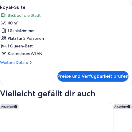
Alle
Ein traditionelles marokkanisches Int
5
Royal-Suite
Fotos
Blick auf die Stadt
für
40 m²
Royal-
Suite
1 Schlafzimmer
anzeigen
Platz für 2 Personen
1 Queen-Bett
Kostenloses WLAN
Weitere
Weitere Details
Details
für
Preise und Verfügbarkeit prüfen
Royal-
Suite
Vielleicht gefällt dir auch
Fes Marriott Hotel Jnan Palace
DAR LYS
Anzeige
Anzeige