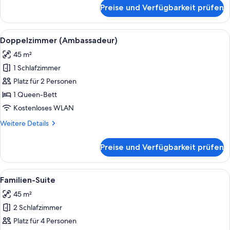
für
Preise und Verfügbarkeit prüfen
Junior-
Doppelzimmer
Alle
Ein Zimmer mit Schachbrettboden, eine
6
Doppelzimmer (Ambassadeur)
Fotos
45 m²
für
1 Schlafzimmer
Doppelzimmer
(Ambassadeur)
Platz für 2 Personen
anzeigen
1 Queen-Bett
Kostenloses WLAN
Weitere
Weitere Details
Details
für
Preise und Verfügbarkeit prüfen
Doppelzimmer
(Ambassadeur)
Alle
Ein Bett mit hölzernem Kopfteil, wei
6
Familien-Suite
Fotos
45 m²
für
2 Schlafzimmer
Familien-
Suite
Platz für 4 Personen