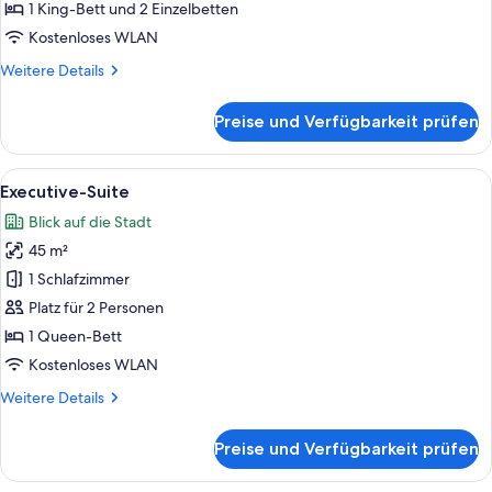
anzeigen
1 King-Bett und 2 Einzelbetten
Kostenloses WLAN
Weitere
Weitere Details
Details
für
Preise und Verfügbarkeit prüfen
Familien-
Suite
Alle
Ein luxuriöses Bett mit Baldachin, e
5
Executive-Suite
Fotos
Blick auf die Stadt
für
45 m²
Executive-
Suite
1 Schlafzimmer
anzeigen
Platz für 2 Personen
1 Queen-Bett
Kostenloses WLAN
Weitere
Weitere Details
Details
für
Preise und Verfügbarkeit prüfen
Executive-
Suite