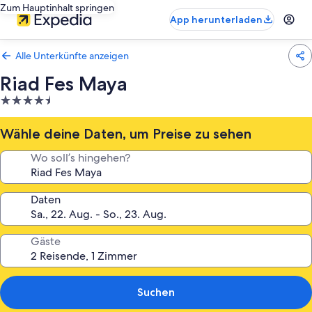
Zum Hauptinhalt springen
App herunterladen
Alle Unterkünfte anzeigen
Riad Fes Maya
4.5-
Sterne-
Unterkunft
Wähle deine Daten, um Preise zu sehen
Wo soll’s hingehen?
Daten
Gäste
Suchen