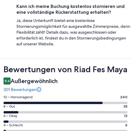
Kann ich meine Buchung kostenlos stornieren und
eine vollständige Rückerstattung erhalten?
Ja, diese Unterkunft bietet eine kostenlose
Stornierungsmöglichkeit für ausgewählte Zimmerpreise, denn
Flexibilität zählt! Details dazu, was ausgeschlossen oder
erforderlich ist, findest du in den Stornierungsbedingungen
auf unserer Website.
Bewertungen
Bewertungen von Riad Fes Maya
Außergewöhnlich
9,4
301 Bewertungen
240
10 – Hervorragend
240
von
35
8 – Gut
35
insgesamt
von
301
12
6 – Okay
12
insgesamt
Gästebewertungen
von
301
6
4 – Schlecht
6
haben
insgesamt