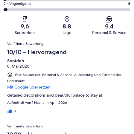
Gästebewertungen
von
eine
301
8
2 – Ungenügend
8
haben
insgesamt
Bewertung
Gästebewertungen
von
eine
301
von
haben
insgesamt
Bewertung
Gästebewertungen
10
eine
301
von
haben
9,6
8,8
9,4
-
Bewertung
Gästebewertungen
8
eine
Sauberkeit
Lage
Personal & Service
Hervorragend
von
haben
-
Bewertung
Bewertungen
6
eine
Gut
Verifizierte Bewertung
von
-
Bewertung
4
10/10 – Hervorragend
Okay
von
-
2
Sepideh
Schlecht
8. Mai 2026
-
Ungenügend
Gut: Sauberkeit, Personal & Service, Ausstattung und Zustand der
Unterkunft
Mit Google übersetzen
detailed decorations and beautiful palace to stay at.
Aufenthalt von 1 Nacht im April 2026
0
Verifizierte Bewertung