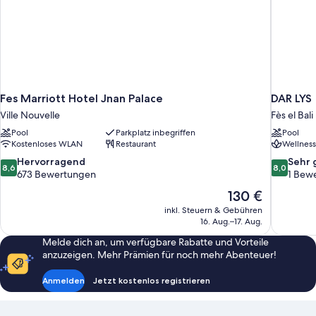
Fes Marriott Hotel Jnan Palace
DAR LYS
Ville Nouvelle
Fès el Bali
Pool
Parkplatz inbegriffen
Pool
Kostenloses WLAN
Restaurant
Wellness
8.6
8.0
Hervorragend
Sehr 
8,6
8,0
von
von
673 Bewertungen
1 Bew
10,
10,
Der
130 €
Hervorragend,
Sehr
Preis
inkl. Steuern & Gebühren
673
gut,
beträgt
16. Aug.–17. Aug.
Bewertungen
1
130 €
Bewertun
Melde dich an, um verfügbare Rabatte und Vorteile
anzuzeigen. Mehr Prämien für noch mehr Abenteuer!
Anmelden
Jetzt kostenlos registrieren