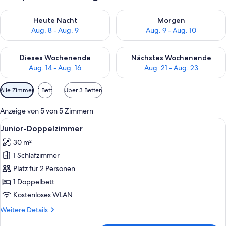
Überprüfe die Verfügbarkeit für heute Nacht, Aug. 8 - Aug. 9.
Überprüfe die Verfügbarkeit f
Heute Nacht
Morgen
Aug. 8 - Aug. 9
Aug. 9 - Aug. 10
Überprüfe die Verfügbarkeit für dieses Wochenende, Aug. 14 -
Überprüfe die Verfügbarkeit f
Dieses Wochenende
Nächstes Wochenende
Aug. 14 - Aug. 16
Aug. 21 - Aug. 23
Verfügbare
Alle Zimmer
1 Bett
Über 3 Betten
Filter
für
Anzeige von 5 von 5 Zimmern
Zimmer
Alle
Ein Zimmer mit einem großen Bett, ei
7
Junior-Doppelzimmer
Fotos
30 m²
für
1 Schlafzimmer
Junior-
Doppelzimmer
Platz für 2 Personen
anzeigen
1 Doppelbett
Kostenloses WLAN
Weitere
Weitere Details
Details