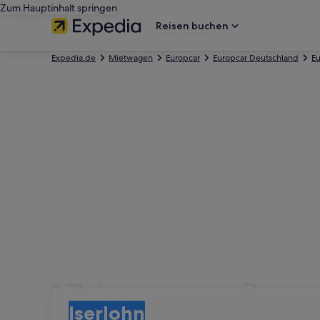
Zum Hauptinhalt springen
Reisen buchen
Expedia.de
Mietwagen
Europcar
Europcar Deutschland
Eu
Mietwagen von Europca
Abholort
Abholort
Iserlohn