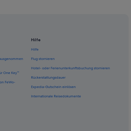
Hilfe
Hilfe
 (ausgenommen
Flug stornieren
Hotel- oder Ferienunterkunftsbuchung stornieren
ür One Key™
Rückerstattungsdauer
von FeWo-
Expedia-Gutschein einlösen
Internationale Reisedokumente
heide