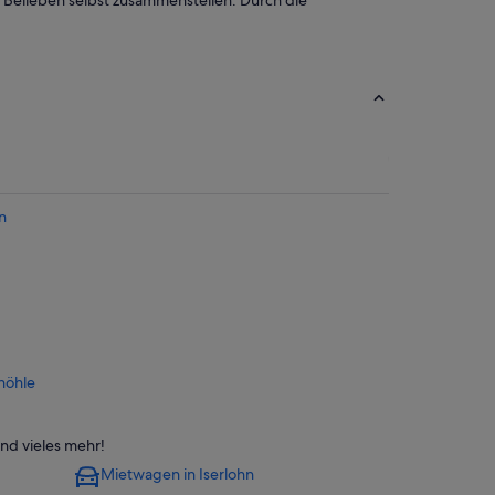
h Belieben selbst zusammenstellen. Durch die
n
höhle
nd vieles mehr!
Mietwagen in Iserlohn