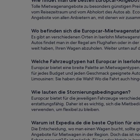
Wie findet man die besten Europcar-Angebote
Tolle Mietwagenangebote zu besonders günstigen Preise
vom Reisezeitraum und vom Abholort des Autos ab. Eco
Angebote von allen Anbietern an, mit denen wir zusamm
Wo befinden sich die Europcar-Mietwagenstati
Es gibt an verschiedenen Orten in Iserlohn Mietwagenst
Autos findet man in der Regel am Flughafen oder in der I
weit haben, Ihren Wagen abzuholen. Weiter unten auf d
Welche Fahrzeugtypen hat Europcar in Iserlo
Europcar bietet eine breite Palette an Mietwagentypen.
für jedes Budget und jeden Geschmack geeignete Autos
Limousinen: Sie haben die Wahl! Wo die Fahrt auch hing
Wie lauten die Stornierungsbedingungen?
Europcar bietet für die jeweiligen Fahrzeuge verschied
erstattungsfähig. Daher ist es wichtig, sich die Mietb
verwenden, um flexibel zu bleiben.
Warum ist Expedia.de die beste Option für 
Die Entscheidung, wo man einen Wagen bucht, sollte gut
Angebote für Mietwagen in der Region. Doch das ist noch