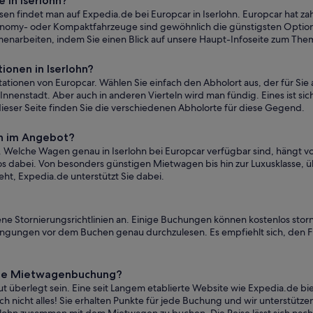
 in Iserlohn?
n findet man auf Expedia.de bei Europcar in Iserlohn. Europcar hat z
nomy- oder Kompaktfahrzeuge sind gewöhnlich die günstigsten Optionen.
enarbeiten, indem Sie einen Blick auf unsere Haupt-Infoseite zum The
onen in Iserlohn?
ationen von Europcar. Wählen Sie einfach den Abholort aus, der für Sie 
nnenstadt. Aber auch in anderen Vierteln wird man fündig. Eines ist sich
ieser Seite finden Sie die verschiedenen Abholorte für diese Gegend.
hn im Angebot?
 Welche Wagen genau in Iserlohn bei Europcar verfügbar sind, hängt vo
 dabei. Von besonders günstigen Mietwagen bis hin zur Luxusklasse, ü
eht, Expedia.de unterstützt Sie dabei.
ene Stornierungsrichtlinien an. Einige Buchungen können kostenlos stor
edingungen vor dem Buchen genau durchzulesen. Es empfiehlt sich, den Fi
eine Mietwagenbuchung?
 überlegt sein. Eine seit Langem etablierte Website wie Expedia.de bi
 nicht alles! Sie erhalten Punkte für jede Buchung und wir unterstützen 