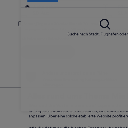
Abholort
Abholdatum
Rüc
20. Aug.
21. A
Fahrer jünger als 30 oder älter als 70 Jahre
Für jüngere oder ältere Fahrer fällt möglicherweise eine weitere G
Suche nach Stadt, Flughafen ode
Ich habe einen Rabattcode
Suchen
Ändere unbesorgt deine Pläne
Kostenlose Stornierung bei ausgewählten
Mietwagen
Alles rund ums Thema Miet
Was sind die Vorteile daran, auf Expedia.de in
Auf Expedia.de lassen sich für Iserlohn, Nordrhein-West
anpassen. Über eine solche etablierte Website profitie