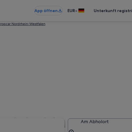
•
App öffnen
EUR
Unterkunft registr
ropcar Nordrhein-Westfalen
r in Iserlohn
Am Abholort