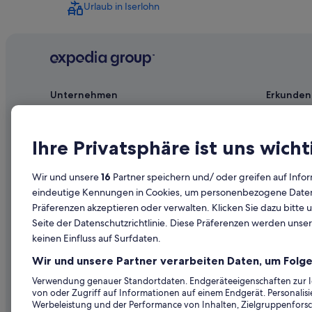
Urlaub in Iserlohn
Hotels nahe Bahnhof Iserlohn
Novum Group Hotels in Iserlohn
Motels in Iserlohn
Private Ferienhäuser in Iserlohn
Unternehmen
Erkunden
Hostels in Iserlohn
Hotels mit Aussicht in Iserlohn
Jobs
Reiseführer
Hotels mit Pool in Hemer
Unterkunft registrieren
Hotels in D
Ihre Privatsphäre ist uns wicht
Ryokans in Hemer
Partnerschaften
Ferienwohn
Wir und unsere
16
Partner speichern und/ oder greifen auf Infor
Hotels mit Sauna in Iserlohn
Werbung
Städtereise
eindeutige Kennungen in Cookies, um personenbezogene Daten 
Hotels mit Whirlpool in Iserlohn
Präferenzen akzeptieren oder verwalten. Klicken Sie dazu bitte 
Affiliate Marketing
Innerdeutsc
Aparthotels in Iserlohn
Seite der Datenschutzrichtlinie. Diese Präferenzen werden unser
Presse
Mietwagen 
keinen Einfluss auf Surfdaten.
Abenteuer in Iserlohn
Alle Unterku
Wir und unsere Partner verarbeiten Daten, um Folge
Villen in Iserlohn
Prämien mi
Verwendung genauer Standortdaten. Endgeräteeigenschaften zur Ide
Landhäuser in Iserlohn
von oder Zugriff auf Informationen auf einem Endgerät. Personali
Werbeleistung und der Performance von Inhalten, Zielgruppenfors
4-Sterne-Hotels in Iserlohn