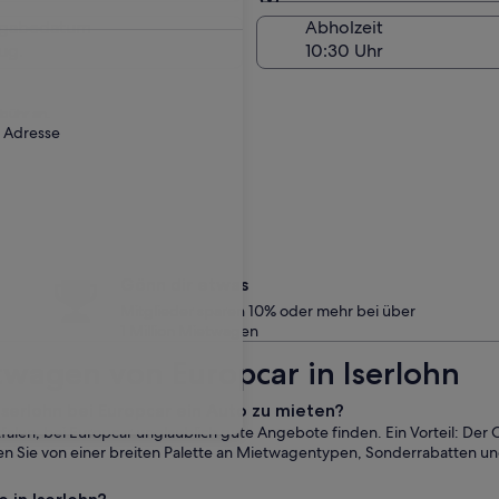
Am Abholort
kgabedatum
Abholzeit
ug.
ebühr an.
r Adresse
Gönn dir etwas
Mitglieder sparen 10% oder mehr bei über
1 Million Mietwagen
wagen von Europcar in Iserlohn
 Iserlohn bei Europcar ein Auto zu mieten?
falen, bei Europcar unglaublich gute Angebote finden. Ein Vorteil: Der
ren Sie von einer breiten Palette an Mietwagentypen, Sonderrabatten u