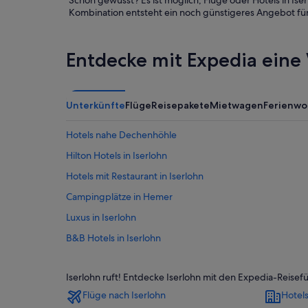
Schon gewusst? Es ist möglich, Flüge oder Hotels in Is
Kombination entsteht ein noch günstigeres Angebot für I
Entdecke mit Expedia eine 
Unterkünfte
Flüge
Reisepakete
Mietwagen
Ferienw
Hotels nahe Dechenhöhle
Hilton Hotels in Iserlohn
Hotels mit Restaurant in Iserlohn
Campingplätze in Hemer
Luxus in Iserlohn
B&B Hotels in Iserlohn
Romantische in Iserlohn
Iserlohn ruft! Entdecke Iserlohn mit den Expedia-Reise
Ferienwohnungen in Hemer
Flüge nach Iserlohn
Hotels
Iserlohn Hotels