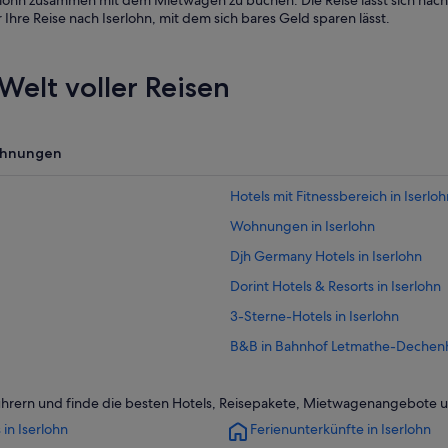
erlohn zusammen mit dem Mietwagen zu buchen. Die Reise lässt sich nac
hre Reise nach Iserlohn, mit dem sich bares Geld sparen lässt.
Welt voller Reisen
ohnungen
Hotels mit Fitnessbereich in Iserloh
Wohnungen in Iserlohn
Djh Germany Hotels in Iserlohn
Dorint Hotels & Resorts in Iserlohn
3-Sterne-Hotels in Iserlohn
B&B in Bahnhof Letmathe-Dechen
Gästehäuser in Iserlohn
führern und finde die besten Hotels, Reisepakete, Mietwagenangebote u
Hotels mit Frühstück in Iserlohn
 in Iserlohn
Ferienunterkünfte in Iserlohn
Günstige in Iserlohn