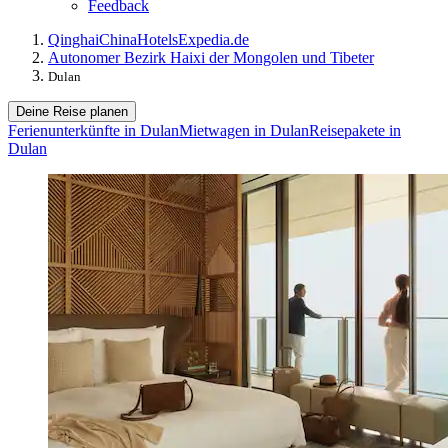
Feedback
Qinghai
China
Hotels
Expedia.de
Autonomer Bezirk Haixi der Mongolen und Tibeter
Dulan
Deine Reise planen
Ferienunterkünfte in Dulan
Mietwagen in Dulan
Reisepakete in
Dulan