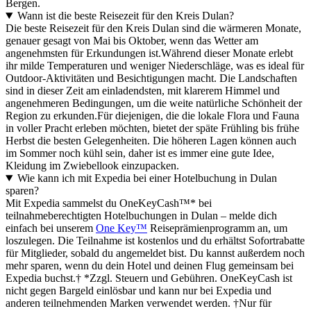
Bergen.
Wann ist die beste Reisezeit für den Kreis Dulan?
Die beste Reisezeit für den Kreis Dulan sind die wärmeren Monate,
genauer gesagt von Mai bis Oktober, wenn das Wetter am
angenehmsten für Erkundungen ist.Während dieser Monate erlebt
ihr milde Temperaturen und weniger Niederschläge, was es ideal für
Outdoor-Aktivitäten und Besichtigungen macht. Die Landschaften
sind in dieser Zeit am einladendsten, mit klarerem Himmel und
angenehmeren Bedingungen, um die weite natürliche Schönheit der
Region zu erkunden.Für diejenigen, die die lokale Flora und Fauna
in voller Pracht erleben möchten, bietet der späte Frühling bis frühe
Herbst die besten Gelegenheiten. Die höheren Lagen können auch
im Sommer noch kühl sein, daher ist es immer eine gute Idee,
Kleidung im Zwiebellook einzupacken.
Wie kann ich mit Expedia bei einer Hotelbuchung in Dulan
sparen?
Mit Expedia sammelst du OneKeyCash™* bei
teilnahmeberechtigten Hotelbuchungen in Dulan – melde dich
einfach bei unserem
One Key™
Reiseprämienprogramm an, um
loszulegen. Die Teilnahme ist kostenlos und du erhältst Sofortrabatte
für Mitglieder, sobald du angemeldet bist. Du kannst außerdem noch
mehr sparen, wenn du dein Hotel und deinen Flug gemeinsam bei
Expedia buchst.† *Zzgl. Steuern und Gebühren. OneKeyCash ist
nicht gegen Bargeld einlösbar und kann nur bei Expedia und
anderen teilnehmenden Marken verwendet werden. †Nur für