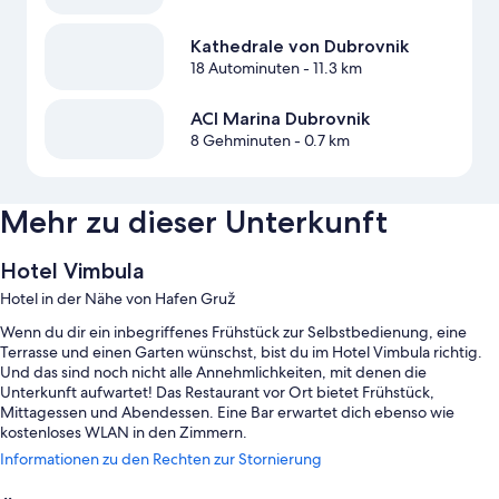
Kathedrale von Dubrovnik
18 Autominuten
- 11.3 km
ACI Marina Dubrovnik
8 Gehminuten
- 0.7 km
Mehr zu dieser Unterkunft
Hotel Vimbula
Hotel in der Nähe von Hafen Gruž
Wenn du dir ein inbegriffenes Frühstück zur Selbstbedienung, eine
Terrasse und einen Garten wünschst, bist du im Hotel Vimbula richtig.
Und das sind noch nicht alle Annehmlichkeiten, mit denen die
Unterkunft aufwartet! Das Restaurant vor Ort bietet Frühstück,
Mittagessen und Abendessen. Eine Bar erwartet dich ebenso wie
kostenloses WLAN in den Zimmern.
Informationen zu den Rechten zur Stornierung
Weitere Extras in diesem Hotel sind: