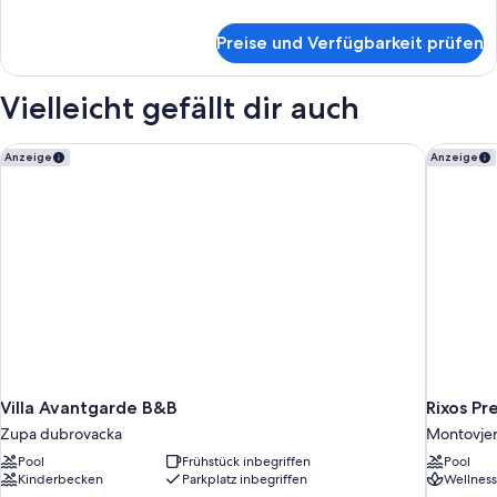
Details
für
Preise und Verfügbarkeit prüfen
Zweibettzimmer,
Meerblick
Vielleicht gefällt dir auch
Villa Avantgarde B&B
Rixos Pr
Anzeige
Anzeige
Villa Avantgarde B&B
Rixos P
Zupa dubrovacka
Montovje
Pool
Frühstück inbegriffen
Pool
Kinderbecken
Parkplatz inbegriffen
Wellness