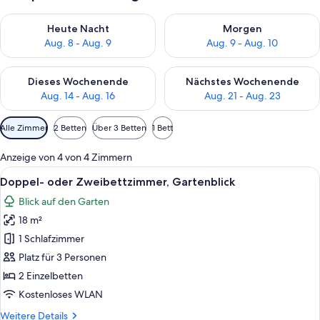
Überprüfe die Verfügbarkeit für heute Nacht, Aug. 8 - Aug. 9.
Überprüfe die Verfügbarkeit f
Heute Nacht
Morgen
Aug. 8 - Aug. 9
Aug. 9 - Aug. 10
Überprüfe die Verfügbarkeit für dieses Wochenende, Aug. 14 -
Überprüfe die Verfügbarkeit f
Dieses Wochenende
Nächstes Wochenende
Aug. 14 - Aug. 16
Aug. 21 - Aug. 23
Verfügbare
Alle Zimmer
2 Betten
Über 3 Betten
1 Bett
Filter
für
Anzeige von 4 von 4 Zimmern
Zimmer
Alle
Ein Hotelzimmer mit Bett, Schreibtisc
14
Doppel- oder Zweibettzimmer, Gartenblick
Fotos
Blick auf den Garten
für
18 m²
Doppel-
oder
1 Schlafzimmer
Zweibettzimmer,
Platz für 3 Personen
Gartenblick
2 Einzelbetten
anzeigen
Kostenloses WLAN
Weitere
Weitere Details