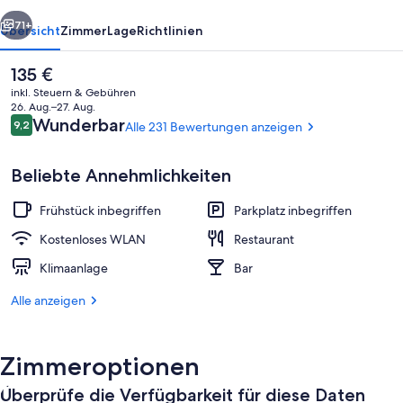
rück
Weiter
71+
Übersicht
Zimmer
Lage
Richtlinien
Der
135 €
aktuelle
inkl. Steuern & Gebühren
Preis
26. Aug.–27. Aug.
beträgt
Bewertungen
Wunderbar
9,2
Alle 231 Bewertungen anzeigen
9,2 von 10.
135 €.
Beliebte Annehmlichkeiten
Frühstück inbegriffen
Parkplatz inbegriffen
Außenbereich
Kostenloses WLAN
Restaurant
Klimaanlage
Bar
Alle anzeigen
Zimmeroptionen
Überprüfe die Verfügbarkeit für diese Daten