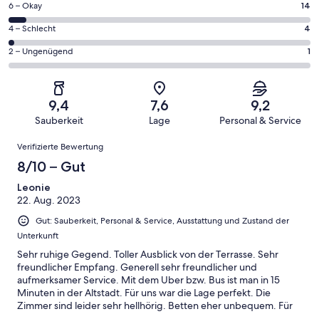
231
14
6 – Okay
14
insgesamt
Gästebewertungen
von
231
4
4 – Schlecht
4
haben
insgesamt
Gästebewertungen
von
eine
231
1
2 – Ungenügend
1
haben
insgesamt
Bewertung
Gästebewertungen
von
eine
231
von
haben
insgesamt
Bewertung
Gästebewertungen
10
eine
231
von
haben
9,4
7,6
9,2
-
Bewertung
Gästebewertungen
8
eine
Sauberkeit
Lage
Personal & Service
Hervorragend
von
haben
-
Bewertung
Bewertungen
6
eine
Gut
Verifizierte Bewertung
von
-
Bewertung
4
8/10 – Gut
Okay
von
-
2
Leonie
Schlecht
22. Aug. 2023
-
Ungenügend
Gut: Sauberkeit, Personal & Service, Ausstattung und Zustand der
Unterkunft
Sehr ruhige Gegend. Toller Ausblick von der Terrasse. Sehr
freundlicher Empfang. Generell sehr freundlicher und
aufmerksamer Service. Mit dem Uber bzw. Bus ist man in 15
Minuten in der Altstadt. Für uns war die Lage perfekt. Die
Zimmer sind leider sehr hellhörig. Betten eher unbequem. Für
einen Kurztrip aber absolut ausreichend.