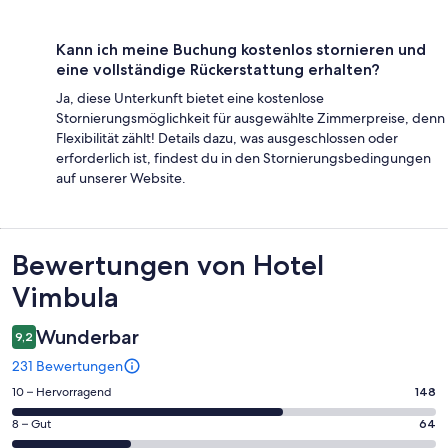
Kann ich meine Buchung kostenlos stornieren und
eine vollständige Rückerstattung erhalten?
Ja, diese Unterkunft bietet eine kostenlose
Stornierungsmöglichkeit für ausgewählte Zimmerpreise, denn
Flexibilität zählt! Details dazu, was ausgeschlossen oder
erforderlich ist, findest du in den Stornierungsbedingungen
auf unserer Website.
Bewertungen
Bewertungen von Hotel
Vimbula
Wunderbar
9,2
231 Bewertungen
148
10 – Hervorragend
148
von
64
8 – Gut
64
insgesamt
von