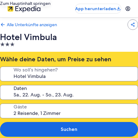
Zum Hauptinhalt springen
App herunterladen
Alle Unterkünfte anzeigen
Hotel Vimbula
3.0-
Sterne-
Unterkunft
Wähle deine Daten, um Preise zu sehen
Wo soll’s hingehen?
Daten
Gäste
Suchen