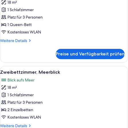
18 m²
Doppelzimmer,
eingeschränkter
1 Schlafzimmer
Meerblick
Platz für 3 Personen
anzeigen
1 Queen-Bett
Kostenloses WLAN
Weitere
Weitere Details
Details
für
Preise und Verfügbarkeit prüfen
Doppelzimmer,
eingeschränkter
Meerblick
Alle
Ein Hotelzimmer mit zwei Betten, ein
18
Zweibettzimmer, Meerblick
Fotos
Blick aufs Meer
für
18 m²
Zweibettzimmer,
Meerblick
1 Schlafzimmer
anzeigen
Platz für 3 Personen
2 Einzelbetten
Kostenloses WLAN
Weitere
Weitere Details