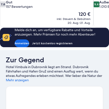
7.8
9.4
Gut
Auße
7,8
9,4
von
von
157 Bewertungen
1.010
10,
10,
Der
120 €
Gut,
Außergewö
Preis
inkl. Steuern & Gebühren
157
1.010
beträgt
20. Aug.–21. Aug.
Bewertungen
Bewertun
120 €
Melde dich an, um verfügbare Rabatte und Vorteile
anzuzeigen. Mehr Prämien für noch mehr Abenteuer!
Anmelden
Jetzt kostenlos registrieren
Zur Gegend
Hotel Vimbula in Dubrovnik liegt am Strand. Dubrovnik
Fährhafen und Hafen Gruž sind einen Ausflug wert, wenn du
etwas Aufregendes erleben möchtest. Wer lieber die Natur der
Region bewundern möchte, sollte Folgendes besuchen: Strand
Mehr anzeigen
Lapad und Strand von Banje. Ebenfalls einen Besuch wert sind
diese beiden Highlights: Naturkundemuseum von Dubrovnik
und Aquarium von Dubrovnik.
Zum Reiseführer für Komolac