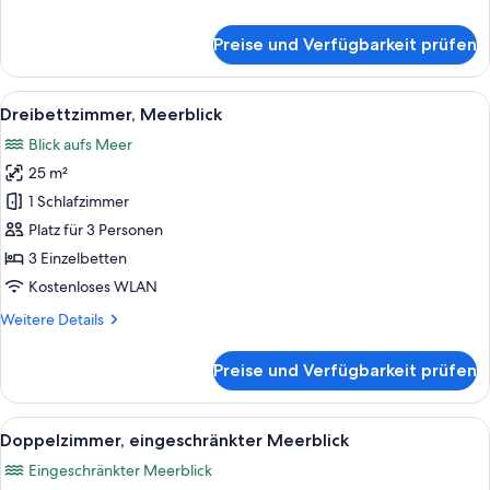
Details
für
Preise und Verfügbarkeit prüfen
Doppel-
oder
Zweibettzimmer,
Alle
Ein Schlafzimmer mit zwei Betten, ei
19
Gartenblick
Dreibettzimmer, Meerblick
Fotos
Blick aufs Meer
für
25 m²
Dreibettzimmer,
Meerblick
1 Schlafzimmer
anzeigen
Platz für 3 Personen
3 Einzelbetten
Kostenloses WLAN
Weitere
Weitere Details
Details
für
Preise und Verfügbarkeit prüfen
Dreibettzimmer,
Meerblick
Alle
Ein modernes Schlafzimmer mit Bett, 
14
Doppelzimmer, eingeschränkter Meerblick
Fotos
Eingeschränkter Meerblick
für