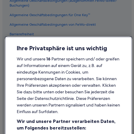
Allgemeine Geschäftsbedingungen (ausgenommen FeWo-direkt-
Buchungen)
Allgemeine Geschäftsbedingungen für One Key™
Allgemeine Geschäftsbedingungen von FeWo-direkt
Barrierefreiheit
Datenschutz
Ihre Privatsphäre ist uns wichtig
Cookies
Wir und unsere
16
Partner speichern und/ oder greifen
Rechtliche Hinweise/Kontakt
auf Informationen auf einem Gerät zu, z.B. auf
eindeutige Kennungen in Cookies, um
Inhaltsrichtlinien und Melden von Inhalten
personenbezogene Daten zu verarbeiten. Sie können
Ihre Präferenzen akzeptieren oder verwalten. Klicken
Hilfe
Sie dazu bitte unten oder besuchen Sie jederzeit die
Hilfe
Seite der Datenschutzrichtlinie. Diese Präferenzen
werden unseren Partnern signalisiert und haben keinen
Flug stornieren
Einfluss auf Surfdaten.
Hotel- oder Ferienunterkunftsbuchung stornieren
Wir und unsere Partner verarbeiten Daten,
Rückerstattungsdauer
um Folgendes bereitzustellen: