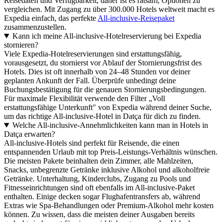
Reisedaten und Verfügbarkeit, daher ist es ratsam, Optionen zu
vergleichen. Mit Zugang zu über 300.000 Hotels weltweit macht es
Expedia einfach, das perfekte
All-inclusive-Reisepaket
zusammenzustellen.
Kann ich meine All-inclusive-Hotelreservierung bei Expedia
stornieren?
Viele Expedia-Hotelreservierungen sind erstattungsfähig,
vorausgesetzt, du stornierst vor Ablauf der Stornierungsfrist des
Hotels. Dies ist oft innerhalb von 24–48 Stunden vor deiner
geplanten Ankunft der Fall. Überprüfe unbedingt deine
Buchungsbestätigung für die genauen Stornierungsbedingungen.
Für maximale Flexibilität verwende den Filter „Voll
erstattungsfähige Unterkunft" von Expedia während deiner Suche,
um das richtige All-inclusive-Hotel in Datça für dich zu finden.
Welche All-inclusive-Annehmlichkeiten kann man in Hotels in
Datça erwarten?
All-inclusive-Hotels sind perfekt für Reisende, die einen
entspannenden Urlaub mit top Preis-Leistungs-Verhältnis wünschen.
Die meisten Pakete beinhalten dein Zimmer, alle Mahlzeiten,
Snacks, unbegrenzte Getränke inklusive Alkohol und alkoholfreie
Getränke. Unterhaltung, Kinderclubs, Zugang zu Pools und
Fitnesseinrichtungen sind oft ebenfalls im All-inclusive-Paket
enthalten. Einige decken sogar Flughafentransfers ab, während
Extras wie Spa-Behandlungen oder Premium-Alkohol mehr kosten
können. Zu wissen, dass die meisten deiner Ausgaben bereits