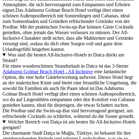
Atmosphäre, die sich hervorragend zum Entspannen und Erholen
eignet.Das Adaburnu Golmar Beach Hotel verfügt über einen
schönen Außenpoolbereich mit Sonnenliegen und Cabanas, ideal
zum Sonnenbaden und Genießen erfrischender Getränke von der
Poolbar. Mit der praktischen Swim-up-Bar können Gäste Cocktails
genießen, ohne jemals das Wasser verlassen zu müssen. Der All-
Inclusive-Charakter stellt sicher, dass alle Mahlzeiten und Getränke
versorgt sind, sodass du dich ohne Sorgen voll und ganz dem
Urlaubsgefühl hingeben kannst.
Was sind die besten All-Inclusive-Hotels in Datca direkt am
Strand?
Für einen wunderschönen Strandurlaub in Datca ist das 3-Sterne
Adaburnu Golmar Beach Hotel - All Inclusive
eine fantastische
Option, die eine hohe Gästebewertung aufweist. Dieses Hotel liegt
an der malerischen Küste und bietet eine freundliche Umgebung, die
sowohl für Familien als auch für Paare ideal ist.Das Adaburnu
Golmar Beach Hotel verfügt über einen schönen Außenpoolbereich,
wo du auf Liegestühlen entspannen oder den Komfort von Cabanas
genießen kannst, ideal für diejenigen, die etwas Schatten suchen.
Die Poolbar und die Swim-up-Bar sind hervorragend geeignet, um
erfrischende Cocktails zu schlürfen, während du die Sonne genießt.
Welcher Bereich von Datça ist am besten für All-Inclusive-Hotels
geeignet?
Die charmante Stadt Datça in Muğla, Türkiye, ist bekannt für ihre
atemberaubenden Strände und ruhigen Landschaften, was sie zu