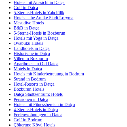
Hotels mit Aussicht in Datça
Golf in Datça
5-Sterne-Hotels in Yalıçiftlik
Hotels nahe Antike Stadt Loryma
Mesudiye Hotels
B&B in Datça
5-Sterne-Hotels in Bozburun
Hotels mit Yoga in Datça
Ovabükü Hotels
Landhotels in Datça
Historische in Datça
Villen in Bozburun
Aparthotels in Old Datça
Motels in Datça
Hotels mit Kinderbetreuung in Bodrum
Strand in Bodrum
Hotel-Resorts in Datça
Bozburun Hotels
Datça Stadtzentrum: Hotels
Pensionen in Datça
Hotels mit Fitnessbereich in Datça
4-Sterne-Hotels in Datça
Ferienwohnungen in Datça
Golf in Bodrum
Çökertme Köyü Hotels