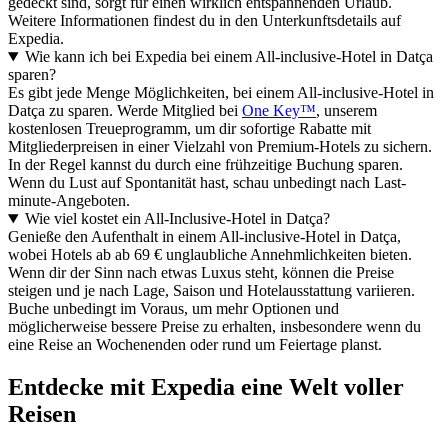
gedeckt sind, sorgt für einen wirklich entspannenden Urlaub.
Weitere Informationen findest du in den Unterkunftsdetails auf
Expedia.
Wie kann ich bei Expedia bei einem All-inclusive-Hotel in Datça
sparen?
Es gibt jede Menge Möglichkeiten, bei einem All-inclusive-Hotel in
Datça zu sparen. Werde Mitglied bei
One Key™
, unserem
kostenlosen Treueprogramm, um dir sofortige Rabatte mit
Mitgliederpreisen in einer Vielzahl von Premium-Hotels zu sichern.
In der Regel kannst du durch eine frühzeitige Buchung sparen.
Wenn du Lust auf Spontanität hast, schau unbedingt nach Last-
minute-Angeboten.
Wie viel kostet ein All-Inclusive-Hotel in Datça?
Genieße den Aufenthalt in einem All-inclusive-Hotel in Datça,
wobei Hotels ab ab 69 € unglaubliche Annehmlichkeiten bieten.
Wenn dir der Sinn nach etwas Luxus steht, können die Preise
steigen und je nach Lage, Saison und Hotelausstattung variieren.
Buche unbedingt im Voraus, um mehr Optionen und
möglicherweise bessere Preise zu erhalten, insbesondere wenn du
eine Reise an Wochenenden oder rund um Feiertage planst.
Entdecke mit Expedia eine Welt voller
Reisen