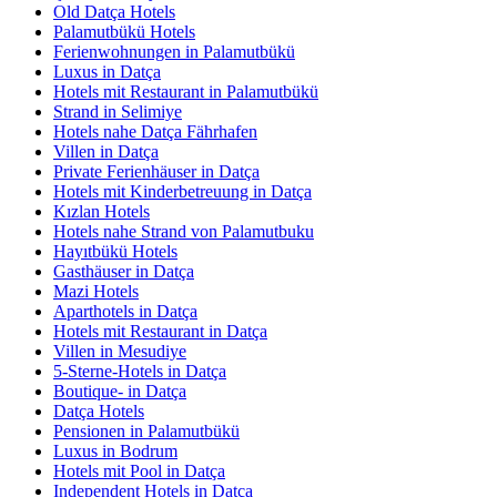
Old Datça Hotels
Palamutbükü Hotels
Ferienwohnungen in Palamutbükü
Luxus in Datça
Hotels mit Restaurant in Palamutbükü
Strand in Selimiye
Hotels nahe Datça Fährhafen
Villen in Datça
Private Ferienhäuser in Datça
Hotels mit Kinderbetreuung in Datça
Kızlan Hotels
Hotels nahe Strand von Palamutbuku
Hayıtbükü Hotels
Gasthäuser in Datça
Mazi Hotels
Aparthotels in Datça
Hotels mit Restaurant in Datça
Villen in Mesudiye
5-Sterne-Hotels in Datça
Boutique- in Datça
Datça Hotels
Pensionen in Palamutbükü
Luxus in Bodrum
Hotels mit Pool in Datça
Independent Hotels in Datça