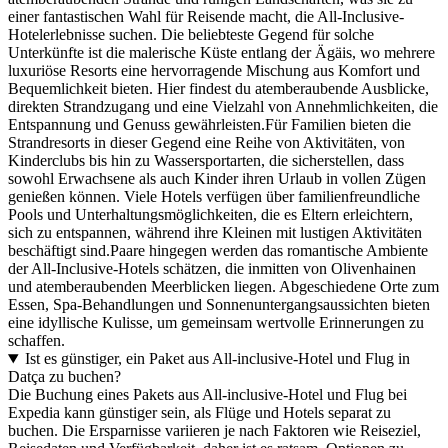
einer fantastischen Wahl für Reisende macht, die All-Inclusive-
Hotelerlebnisse suchen. Die beliebteste Gegend für solche
Unterkünfte ist die malerische Küste entlang der Ägäis, wo mehrere
luxuriöse Resorts eine hervorragende Mischung aus Komfort und
Bequemlichkeit bieten. Hier findest du atemberaubende Ausblicke,
direkten Strandzugang und eine Vielzahl von Annehmlichkeiten, die
Entspannung und Genuss gewährleisten.Für Familien bieten die
Strandresorts in dieser Gegend eine Reihe von Aktivitäten, von
Kinderclubs bis hin zu Wassersportarten, die sicherstellen, dass
sowohl Erwachsene als auch Kinder ihren Urlaub in vollen Zügen
genießen können. Viele Hotels verfügen über familienfreundliche
Pools und Unterhaltungsmöglichkeiten, die es Eltern erleichtern,
sich zu entspannen, während ihre Kleinen mit lustigen Aktivitäten
beschäftigt sind.Paare hingegen werden das romantische Ambiente
der All-Inclusive-Hotels schätzen, die inmitten von Olivenhainen
und atemberaubenden Meerblicken liegen. Abgeschiedene Orte zum
Essen, Spa-Behandlungen und Sonnenuntergangsaussichten bieten
eine idyllische Kulisse, um gemeinsam wertvolle Erinnerungen zu
schaffen.
Ist es günstiger, ein Paket aus All-inclusive-Hotel und Flug in
Datça zu buchen?
Die Buchung eines Pakets aus All-inclusive-Hotel und Flug bei
Expedia kann günstiger sein, als Flüge und Hotels separat zu
buchen. Die Ersparnisse variieren je nach Faktoren wie Reiseziel,