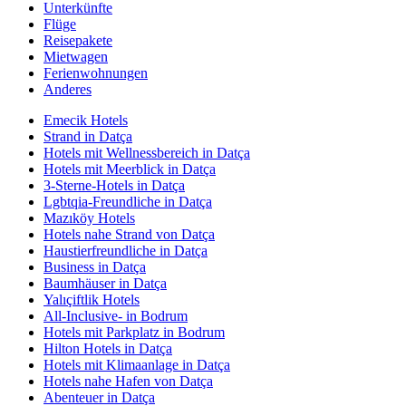
Unterkünfte
Flüge
Reisepakete
Mietwagen
Ferienwohnungen
Anderes
Emecik Hotels
Strand in Datça
Hotels mit Wellnessbereich in Datça
Hotels mit Meerblick in Datça
3-Sterne-Hotels in Datça
Lgbtqia-Freundliche in Datça
Mazıköy Hotels
Hotels nahe Strand von Datça
Haustierfreundliche in Datça
Business in Datça
Baumhäuser in Datça
Yalıçiftlik Hotels
All-Inclusive- in Bodrum
Hotels mit Parkplatz in Bodrum
Hilton Hotels in Datça
Hotels mit Klimaanlage in Datça
Hotels nahe Hafen von Datça
Abenteuer in Datça