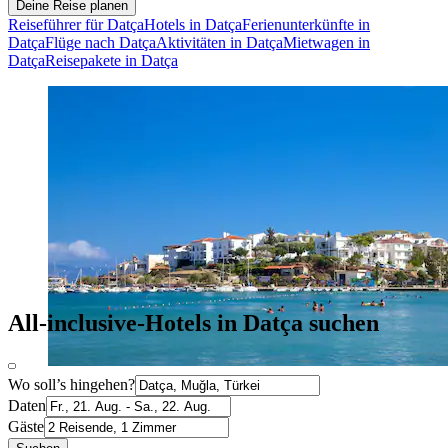
Deine Reise planen
Reiseführer für Datça
Hotels in Datça
Ferienunterkünfte in
Datça
Flüge nach Datça
Aktivitäten in Datça
Mietwagen in
Datça
Reisepakete in Datça
All-inclusive-Hotels in Datça suchen
Wo soll’s hingehen?
Daten
Gäste