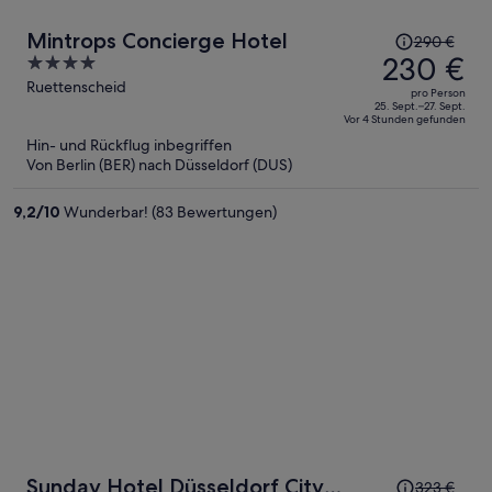
Der
Mintrops Concierge Hotel
290 €
Preis
230 €
4
betrug
out
Ruettenscheid
pro Person
290 €,
of
25. Sept.–27. Sept.
Vor 4 Stunden gefunden
jetzt
5
Hin- und Rückflug inbegriffen
beträgt
Von Berlin (BER) nach Düsseldorf (DUS)
er
230 €
9,2
/
10
Wunderbar! (83 Bewertungen)
pro
Person
Der
Sunday Hotel Düsseldorf City
323 €