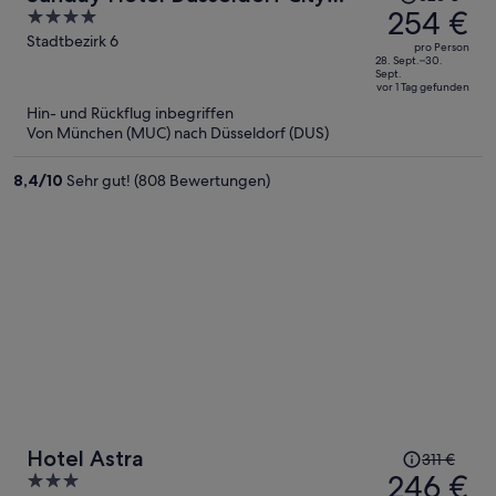
Preis
254 €
4
Nord
betrug
out
Stadtbezirk 6
pro Person
323 €,
of
28. Sept.–30.
Sept.
jetzt
5
vor 1 Tag gefunden
beträgt
Hin- und Rückflug inbegriffen
er
Von München (MUC) nach Düsseldorf (DUS)
254 €
pro
8,4
/
10
Sehr gut! (808 Bewertungen)
Person
Der
Hotel Astra
311 €
Preis
246 €
3