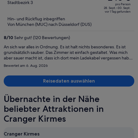
betrug
out
Stadtbezirk 3
pro Person
311 €,
of
28. Sept.–30. Sept.
vor 1 Tag gefunden
jetzt
5
Hin- und Rückflug inbegriffen
beträgt
Von München (MUC) nach Düsseldorf (DUS)
er
246 €
8
/
10
Sehr gut! (120 Bewertungen)
pro
Person
An sich war alles in Ordnung. Es ist halt nichts besonderes. Es ist
grundsätzlich sauber. Das Zimmer ist einfach gestaltet. Was mich
aber sauer macht ist, dass ich dort mein Ladekabel vergessen habe
(Original Apple) das natürlicherweise nicht gefunden worden ist.
Bewertet am 6. Aug. 2026
Nach dem Check Out habe ich es nach 2 Stunden später gemerkt
und sofort angerufen. Mir wurde versprochen, es nachzusenden.
Beim zweiten Anruf wurde angeblich nichts gefunden. Also wer
Reisedaten auswählen
seine Sachen vergisst, kann davon ausgehen, dass sie es nie wieder
sehen auch wenn dir es versprechen zuzuschicken.
Übernachte in der Nähe
beliebter Attraktionen in
Cranger Kirmes
Cranger Kirmes