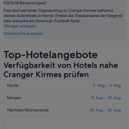
9.0/10 (4 Bewertungen)
Freu dich auf einen Tagesausflug zu Cranger Kirmes während
deines Aufenthalts in Herne. Erlebe die Theaterszene der Gegend
oder besuche ein American-Football-Spiel.
Weniger anzeigen
Unterkünfte anzeigen
Top-Hotelangebote
Verfügbarkeit von Hotels nahe
Cranger Kirmes prüfen
Prüfe
Heute
8. Aug. - 9. Aug.
die
Preise
Prüfe
Morgen
9. Aug. - 10. Aug.
nahe
die
Cranger
Preise
Prüfe
Nächstes Wochenende
14. Aug. - 16. Aug.
Kirmes
nahe
die
für
Cranger
Preise
heute
Kirmes
nahe