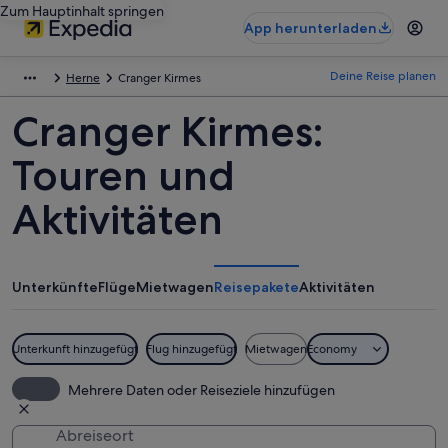
Zum Hauptinhalt springen
App herunterladen
Deine Reise planen
Herne
Cranger Kirmes
Cranger Kirmes:
Touren und
Aktivitäten
Unterkünfte
Flüge
Mietwagen
Reisepakete
Aktivitäten
Unterkunft hinzugefügt
Flug hinzugefügt
Mietwagen
Economy
Mehrere Daten oder Reiseziele hinzufügen
Abreiseort