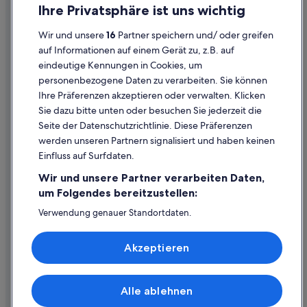
Wohnungen in Herne
Ihre Privatsphäre ist uns wichtig
Cookies
Herne Hotels
Wir und unsere
16
Partner speichern und/ oder greifen
Rechtliche Hinweise/Kontakt
Pensionen in Wanne-Eickel
auf Informationen auf einem Gerät zu, z.B. auf
eindeutige Kennungen in Cookies, um
Inhaltsrichtlinien und Melden von Inhalten
Luxus in Wanne-Eickel
personenbezogene Daten zu verarbeiten. Sie können
Hostels in S-Bahnhof Wanne-Eickel Hauptbahnhof
Ihre Präferenzen akzeptieren oder verwalten. Klicken
Hilfe
Haustierfreundliche in Herne
Sie dazu bitte unten oder besuchen Sie jederzeit die
Hilfe
Seite der Datenschutzrichtlinie. Diese Präferenzen
Hannover Hotels
werden unseren Partnern signalisiert und haben keinen
Flug stornieren
Hotels mit Wellnessbereich in Herne
Einfluss auf Surfdaten.
Hotel- oder Ferienunterkunftsbuchung stornieren
Luxus in Herne
Wir und unsere Partner verarbeiten Daten,
Rückerstattungsdauer
um Folgendes bereitzustellen:
Gästehäuser in Herne
Expedia-Gutschein einlösen
Hotels nahe Bahnhof Recklinghausen Süd
Verwendung genauer Standortdaten.
Endgeräteeigenschaften zur Identifikation aktiv abfragen.
Internationale Reisedokumente
Aparthotels in Herne
Speichern von oder Zugriff auf Informationen auf einem
Akzeptieren
Endgerät. Personalisierte Werbung und Inhalte, Messung
Ferienwohnungen in Herne
von Werbeleistung und der Performance von Inhalten,
Zielgruppenforschung sowie Entwicklung und
Romantik Hotel in Herne
Verbesserung von Angeboten.
Alle ablehnen
Boutique- in Herne
© 2026 Expedia, Inc., ein Unternehmen der Expedia Group. Alle Rechte
Liste der Partner (Lieferanten)
vorbehalten. Expedia und das Expedia-Logo sind Handelsmarken oder