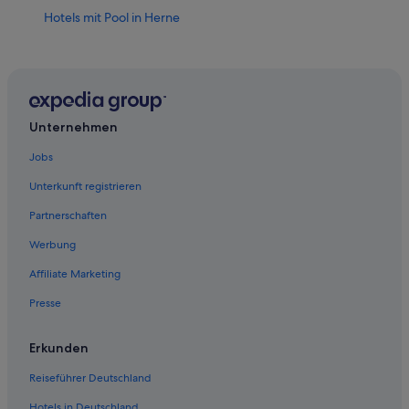
Hotels mit Pool in Herne
5-Sterne-Hotels in Hochlarmark
Hotels nahe Veltins-Arena
Leonardo Hotels in Herne
Ferienwohnungen in S-Bahnhof Wanne-Eickel
Unternehmen
Hauptbahnhof
Jobs
Ferienwohnungen in Bahnhof Recklinghausen Süd
Unterkunft registrieren
Private Ferienhäuser in Wanne-Eickel
Partnerschaften
Wohnungen in Bahnhof Gelsenkirchen Zoo
Werbung
5-Sterne-Hotels in Herne
Affiliate Marketing
Centro Hotels in Herne
Presse
Hausboote in Herne
Motel One Hotels in Herne
Erkunden
Hotels nahe ZOOM Erlebniswelt
Reiseführer Deutschland
Nh Hotels in Bismarck
Hotels in Deutschland