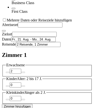
Business Class
First Class
Mehrere Daten oder Reiseziele hinzufügen
Abreiseort
Zielort
Daten
Reisende
Zimmer 1
Erwachsene
Kinder
Alter: 2 bis 17 J.
Kleinkinder
Jünger als 2 J.
Zimmer hinzufügen