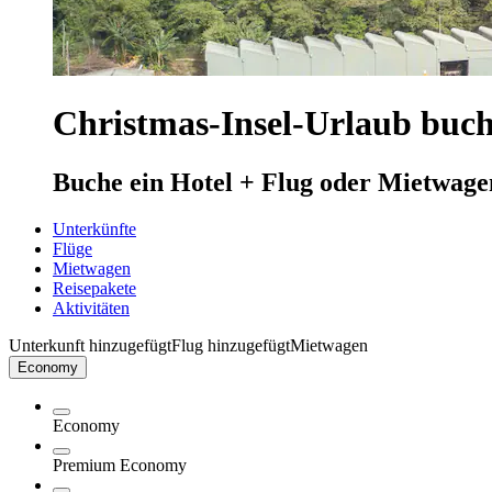
Christmas-Insel-Urlaub buc
Buche ein Hotel + Flug oder Mietwage
Unterkünfte
Flüge
Mietwagen
Reisepakete
Aktivitäten
Unterkunft hinzugefügt
Flug hinzugefügt
Mietwagen
Economy
Economy
Premium Economy