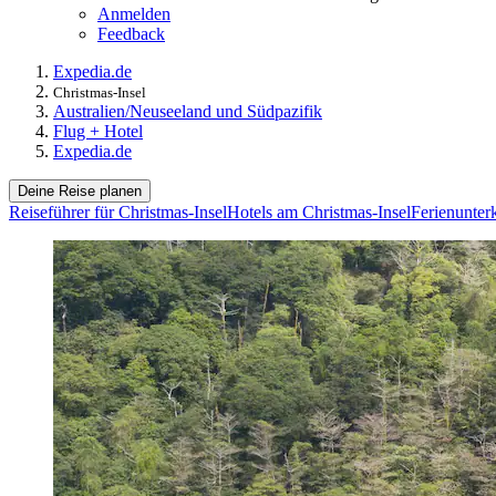
Anmelden
Feedback
Expedia.de
Christmas-Insel
Australien/Neuseeland und Südpazifik
Flug + Hotel
Expedia.de
Deine Reise planen
Reiseführer für Christmas-Insel
Hotels am Christmas-Insel
Ferienunterk