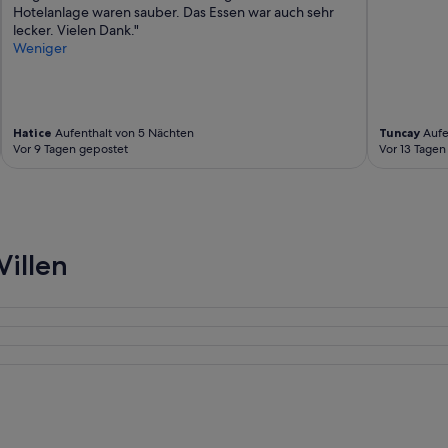
i
Hotelanlage waren sauber. Das Essen war auch sehr
b
lecker. Vielen Dank."
i
Weniger
d
e
ç
o
Hatice
Aufenthalt von 5 Nächten
Tuncay
Aufe
k
Vor 9 Tagen gepostet
Vor 13 Tagen
a
n
l
a
y
ı
Villen
ş
l
ı
v
e
y
a
r
d
ı
m