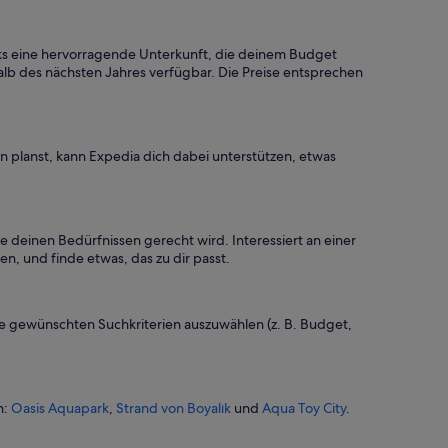
t
o
l
icks eine hervorragende Unterkunft, die deinem Budget
l
alb des nächsten Jahres verfügbar. Die Preise entsprechen
e
n
A
u
n planst, kann Expedia dich dabei unterstützen, etwas
s
s
i
c
h
 deinen Bedürfnissen gerecht wird. Interessiert an einer
t
, und finde etwas, das zu dir passt.
.
G
e
r
ie gewünschten Suchkriterien auszuwählen (z. B. Budget,
n
e
w
i
n:
Oasis Aquapark
,
Strand von Boyalık
und
Aqua Toy City
.
e
d