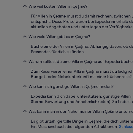
n
Wie viel kosten Villen in Çeşme?
a
r
Für Villen in Çeşme musst du damit rechnen, zwischen 
e
entspricht. Diese Preise waren bei Expedia innerhalb 
a
aktuellen Angeboten und unterliegen der Verfügbarkei
s
,
Wie viele Villen gibt es in Çeşme?
a
Buche eine der Villen in Çeşme. Abhängig davon, ob du
n
Passendes für dich zu finden.
d
c
Warum solltest du eine Villa in Çeşme auf Expedia buch
o
m
Zum Reservieren einer Villa in Çeşme musst du ledigli
f
Budget- oder Nobelunterkunft mit einer Küchenzeile? D
o
r
Wie kann ich günstige Villen in Çeşme finden?
t
a
Expedia kann dich dabei unterstützen, günstige Villen
b
Sterne-Bewertung und Annehmlichkeiten). So findest du
l
e
Was kann man in der Nähe meiner Villa in Çeşme unter
b
Es gibt unzählige tolle Dinge in Çeşme, die dich unte
e
Ein Muss sind auch die folgenden Attraktionen:
Schlos
d
r