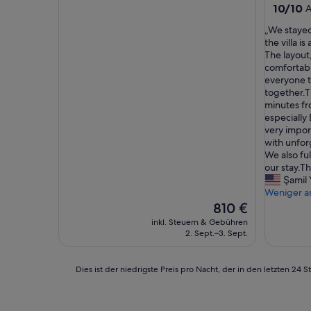
10.0
10/10
A
von
„
„We stayed
10,
W
the villa i
Außerge
e
The layout
(1
s
comfortabl
Bewertu
t
everyone t
a
together.Th
y
minutes fr
e
especially
d
very impor
a
with unfor
s
We also fu
a
our stay.Th
l
Şamil 
a
Weniger a
r
Der
810 €
g
Preis
inkl. Steuern & Gebühren
e
beträgt
2. Sept.–3. Sept.
g
810 €
r
o
Dies
Dies ist der niedrigste Preis pro Nacht, der in den letzten 
u
ist
p
der
o
niedrigste