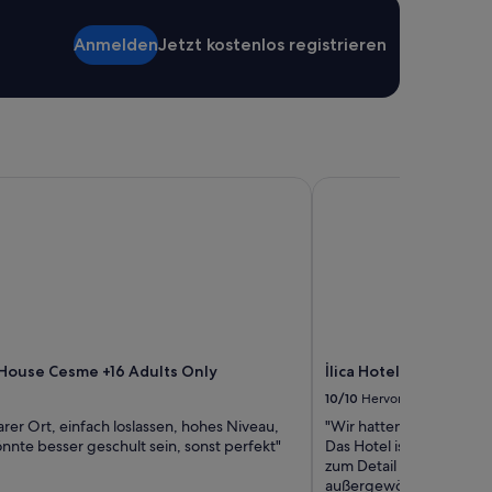
l
l
Anmelden
Jetzt kostenlos registrieren
e
n
A
u
f
e
n
ouse Cesme +16 Adults Only
İlica Hotel Spa & Well
t
h
a
l
t
n
ö
t
i
g
House Cesme +16 Adults Only
İlica Hotel Spa & Wel
i
10/10
Hervorragend
s
er Ort, einfach loslassen, hohes Niveau,
"Wir hatten einen rund
t
nnte besser geschult sein, sonst perfekt"
Das Hotel ist sehr saube
.
zum Detail eingerichtet
S
außergewöhnlich freund
e