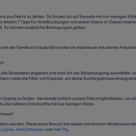
c
ı
y
und pro Nacht zu zahlen. So findest du auf Expedia mit nur wenigen Kl
d
der letzten 7 Tage für Hotelbuchungen mit einem Check-in-Datum innerh
ı
t. Es können zusätzliche Bedingungen gelten.
.
“
 mit der Familie in Urlaub fährst oder ein Abenteuer mit deinen Freunde
en?
ch die Reisedaten angeben und eine Art der Beherbergung auswählen, die
ann nutze die Filter von Expedia, um deine Suchergebnisse einzugrenzen
 in Çeşme zu finden. Verwende einfach unsere Filtermöglichkeiten, um d
 die tollsten Unterkünfte mit nur wenigen Klicks.
nehmen?
rhalten werden. Plane einen Besuch bei diesen berühmten Attraktionen ei
s Çeşme
,
Freilufttheater
und
Halk Plaj
.