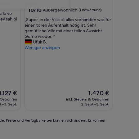
rtung)
Çeşme
10.0
10/10
Außergewöhnlich
(1 Bewertung)
orlu ve
von
 ev sahibi
„
„Super, in der Villa ist alles vorhanden was für
10,
S
einen tollen Aufenthalt nötig ist. Sehr
Außergewöhnlich,
u
gemütliche Villa mit einer tollen Aussicht.
(1
p
Gerne wieder. “
Bewertung)
e
Ufuk B.
r
Weniger anzeigen
,
i
n
d
e
r
V
Der
i
Der
1.127 €
1.470 €
Preis
l
Preis
& Gebühren
inkl. Steuern & Gebühren
beträgt
l
beträgt
t.–3. Sept.
2. Sept.–3. Sept.
1.127 €
a
1.470 €
i
s
rde. Preise und Verfügbarkeiten können sich ändern. Es können
t
a
l