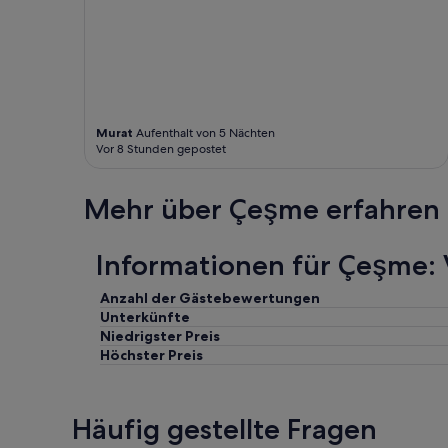
s
.
T
h
e
l
a
Murat
Aufenthalt von 5 Nächten
y
Vor 8 Stunden gepostet
o
u
t
Mehr über Çeşme erfahren
,
s
p
Informationen für Çeşme: 
a
c
Anzahl der Gästebewertungen
i
Unterkünfte
o
u
Niedrigster Preis
s
Höchster Preis
c
o
m
Häufig gestellte Fragen
m
o