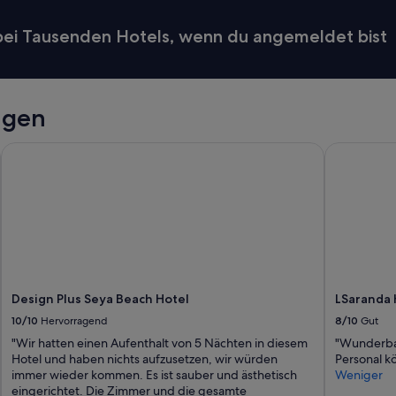
i
.
 bei Tausenden Hotels, wenn du angemeldet bist
ç
o
k
e
ğ
ngen
l
e
Design Plus Seya Beach Hotel
LSaranda H
n
d
i
k
.
a
y
r
ı
c
Design Plus Seya Beach Hotel
LSaranda 
a
10/10
Hervorragend
8/10
Gut
e
v
"Wir hatten einen Aufenthalt von 5 Nächten in diesem
"Wunderbar
s
Hotel und haben nichts aufzusetzen, wir würden
Personal kö
a
immer wieder kommen. Es ist sauber und ästhetisch
Weniger
h
eingerichtet. Die Zimmer und die gesamte