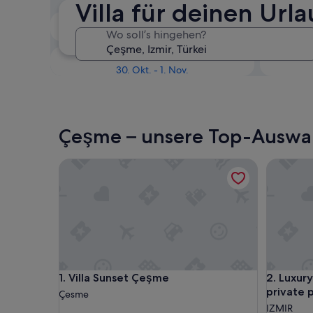
Villa für deinen Ur
In zwei Wochen
Wo soll’s hingehen?
21. Aug. - 23. Aug.
In drei Monaten
30. Okt. - 1. Nov.
Çeşme – unsere Top-Auswahl
Villa Sunset Çeşme
Luxury Pr
Villa Sunset Çeşme
Luxury Pr
1. Villa Sunset Çeşme
2. Luxury
private 
Çesme
IZMIR