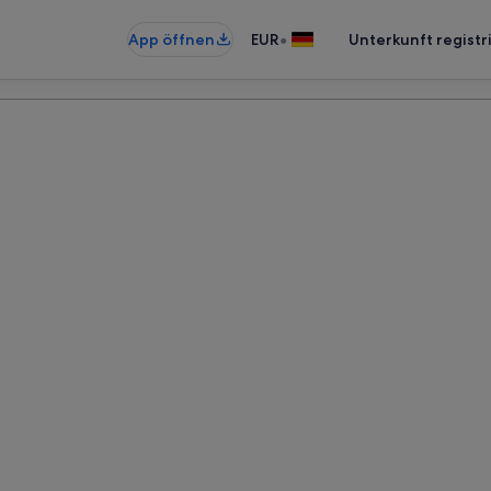
•
App öffnen
EUR
Unterkunft registr