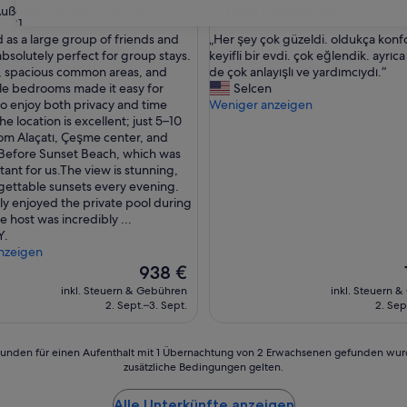
10.0
10/10
ußergewöhnlich
Außergewöhnlich
(1 Bewertung)
(1 Bewe
31
von
„
 as a large group of friends and
„Her şey çok güzeldi. oldukça konf
10,
H
s absolutely perfect for group stays.
keyifli bir evdi. çok eğlendik. ayrıca
wöhnlich,
Außergewöhnlich,
e
, spacious common areas, and
de çok anlayışlı ve yardımcıydı.“
(1
r
e bedrooms made it easy for
Selcen
ng)
Bewertung)
ş
o enjoy both privacy and time
Weniger anzeigen
e
e location is excellent; just 5–10
y
om Alaçatı, Çeşme center, and
ç
 Before Sunset Beach, which was
o
tant for us.The view is stunning,
k
gettable sunsets every evening.
g
lly enjoyed the private pool during
ü
e host was incredibly ...
z
Y.
e
nzeigen
l
Der
938 €
d
Preis
inkl. Steuern & Gebühren
inkl. Steuern 
i
beträgt
2. Sept.–3. Sept.
2. Sep
.
938 €
o
l
24 Stunden für einen Aufenthalt mit 1 Übernachtung von 2 Erwachsenen gefunden wu
d
zusätzliche Bedingungen gelten.
u
k
Alle Unterkünfte anzeigen