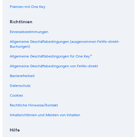
n
J
Prämien mit One Key
y
n
Richtlinien
d
e
Einreisebestimmungen
v
a
Allgemeine Geschäftsbedingungen (ausgenommen FeWo-direkt-
d
Buchungen)
-
H
Allgemeine Geschäftsbedingungen für One Key™
o
Allgemeine Geschäftsbedingungen von FeWo-direkt
s
t
Barrierefreiheit
e
l
Datenschutz
Cookies
Rechtliche Hinweise/Kontakt
Inhaltsrichtlinien und Melden von Inhalten
Hilfe