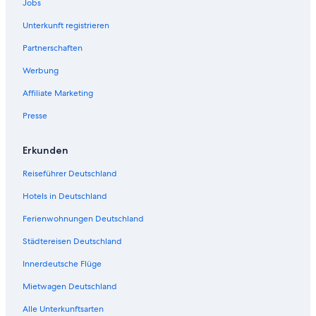
Jobs
e
n
Unterkunft registrieren
d
Partnerschaften
e
S
Werbung
e
i
Affiliate Marketing
t
e
Presse
ö
f
Erkunden
f
n
Reiseführer Deutschland
e
t
Hotels in Deutschland
:
B
Ferienwohnungen Deutschland
o
p
Städtereisen Deutschland
l
Innerdeutsche Flüge
a
d
Mietwagen Deutschland
s
e
Alle Unterkunftsarten