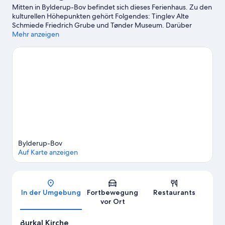
Mitten in Bylderup-Bov befindet sich dieses Ferienhaus. Zu den
kulturellen Höhepunkten gehört Folgendes: Tinglev Alte
Schmiede Friedrich Grube und Tønder Museum. Darüber
hinaus bietet die Region Sehenswürdigkeiten wie Grongaard
Mehr anzeigen
Slotsruine und Bachmanns Wassermühle. Ebenfalls einen
Besuch wert sind diese beiden Highlights: Gedenkstätte in
Oster Hojst und Vida Kanuausleihe.
Zum Reiseführer für
Bylderup-Bov
Weitere Ferienunterkünfte in Bylderup-Bov
anzeigen
Bylderup-Bov
Auf Karte anzeigen
Karte
In der Umgebung
Fortbewegung
Restaurants
vor Ort
Burkal Kirche