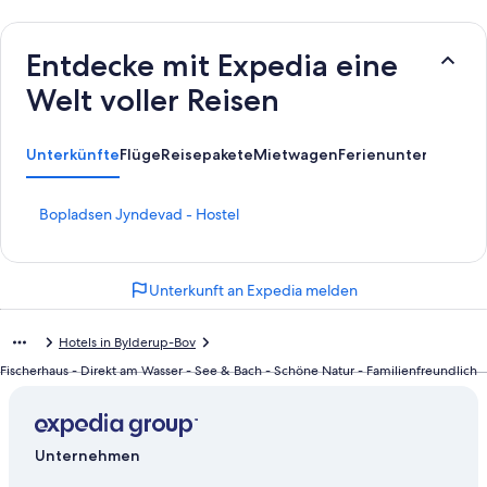
Entdecke mit Expedia eine
Welt voller Reisen
Unterkünfte
Flüge
Reisepakete
Mietwagen
Ferienunterkünfte
L
Bopladsen Jyndevad - Hostel
i
n
k
Unterkunft an Expedia melden
,
d
e
Hotels in Bylderup-Bov
r
d
Fischerhaus - Direkt am Wasser - See & Bach - Schöne Natur - Familienfreundlich
i
e
f
o
Unternehmen
l
g