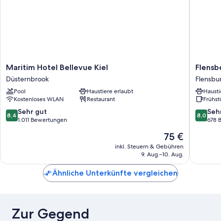
Maritim
Flensbe
Maritim Hotel Bellevue Kiel
Flensb
Hotel
Hotel
Düsternbrook
Flensbu
Bellevue
&
Pool
Haustiere erlaubt
Hausti
Kiel
Hostel
Kostenloses WLAN
Restaurant
Frühst
Düsternbrook
Flensbu
8.4
8.0
Sehr gut
Seh
8,4
8,0
von
von
1.011 Bewertungen
678 
10,
10,
Der
75 €
Sehr
Sehr
Preis
gut,
gut,
inkl. Steuern & Gebühren
beträgt
9. Aug.–10. Aug.
1.011
678
75 €
Bewertungen
Bewert
Ähnliche Unterkünfte vergleichen
Zur Gegend