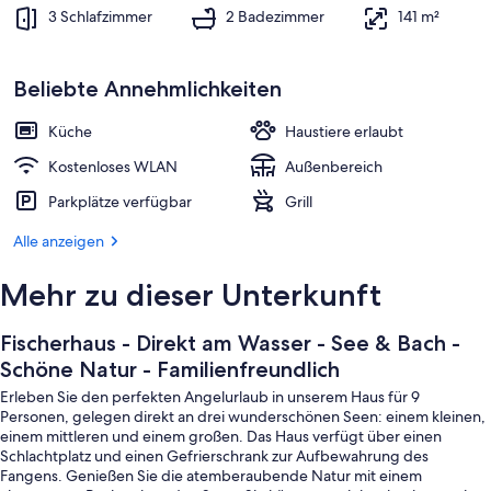
Familienfreundlich
Innenbereich
3 Schlafzimmer
2 Badezimmer
141 m²
Beliebte Annehmlichkeiten
Küche
Haustiere erlaubt
Kostenloses WLAN
Außenbereich
Parkplätze verfügbar
Grill
Alle anzeigen
Mehr zu dieser Unterkunft
Fischerhaus - Direkt am Wasser - See & Bach -
Schöne Natur - Familienfreundlich
Erleben Sie den perfekten Angelurlaub in unserem Haus für 9
Personen, gelegen direkt an drei wunderschönen Seen: einem kleinen,
einem mittleren und einem großen. Das Haus verfügt über einen
Schlachtplatz und einen Gefrierschrank zur Aufbewahrung des
Fangens. Genießen Sie die atemberaubende Natur mit einem