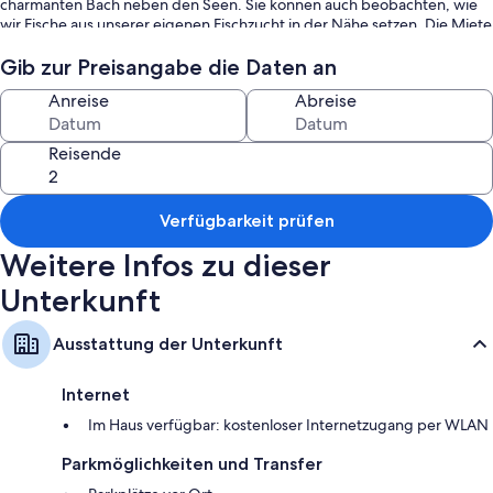
charmanten Bach neben den Seen. Sie können auch beobachten, wie
wir Fische aus unserer eigenen Fischzucht in der Nähe setzen. Die Miete
eines Sees (optional) kostet 135 EUR, einschließlich 10 kg Forelle.
Möchten Sie mehr Fische, kostet das 11 EUR pro kg. Kommen Sie und
Gib zur Preisangabe die Daten an
genießen Sie ein unvergessliches Angelerlebnis!
Anreise
Abreise
Reisende
Verfügbarkeit prüfen
Weitere Infos zu dieser
Unterkunft
Ausstattung der Unterkunft
Internet
Im Haus verfügbar: kostenloser Internetzugang per WLAN
Parkmöglichkeiten und Transfer