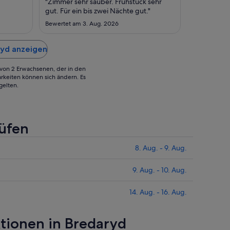
"Zimmer sehr sauber. Frühstück sehr
bis
bis
gut. Für ein bis zwei Nächte gut."
zum
zum
Bewertet am 3. Aug. 2026
4.
31.
Sept.
Aug.
ryd anzeigen
g von 2 Erwachsenen, der in den
rkeiten können sich ändern. Es
gelten.
rüfen
8. Aug. - 9. Aug.
9. Aug. - 10. Aug.
14. Aug. - 16. Aug.
ktionen in Bredaryd