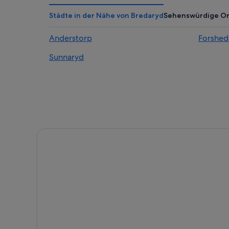
Hestra Hotels
Städte in der Nähe von Bredaryd
Sehenswürdige Or
Sporda Hotels
Anderstorp
Forshed
Kulltorp Hotels
Sunnaryd
Värnamo Ö Hotels
Varnamo Hotels
Nissafors Hotels
Bor Hotels
Kärda Hotels
Hotels mit Wellnessbereich in Varnamo