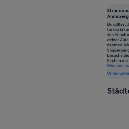
Aug.
Nacht,
Bredary
-
9.
am
Strandba
9.
Aug.
nächsten
Anneberg
Aug.
-
Wochene
Du solltest 
10.
14.
für die Erk
Aug.
Aug.
von Annebe
-
deines Aufe
nehmen. Ma
16.
Spaziergang
Aug.
besuche di
Kirchen de
Weniger an
Unterkünfte
Städt