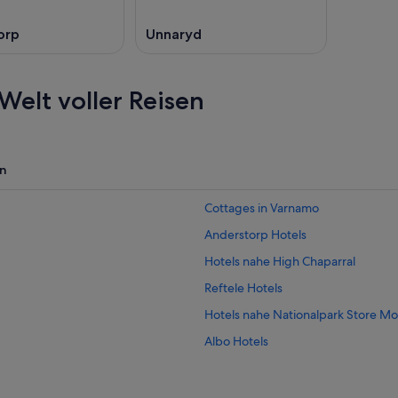
orp
Unnaryd
Welt voller Reisen
n
Cottages in Varnamo
Anderstorp Hotels
Hotels nahe High Chaparral
Reftele Hotels
Hotels nahe Nationalpark Store M
Albo Hotels
Hillerstorp Hotels
Broaryd Hotels