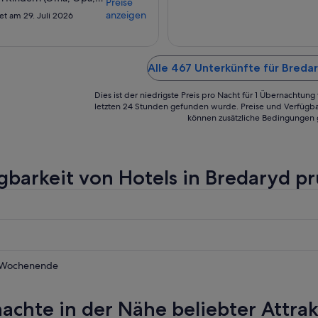
Preise
er mit Schwiegersohn
anzeigen
et am 29. Juli 2026
keln 4 sowie 8 Jahre
fang Juli für drei
n in dem Ferienhaus
n. Es hat an nichts
Alle 467 Unterkünfte für Breda
t. Das Grundstück ist
egen und ruhig, das
Dies ist der niedrigste Preis pro Nacht für 1 Übernachtun
sehr gepflegt und auch
letzten 24 Stunden gefunden wurde. Preise und Verfügba
 eingerichtet. ..."
können zusätzliche Bedingungen 
gbarkeit von Hotels in Bredaryd p
d
 Wochenende
d
achte in der Nähe beliebter Attra