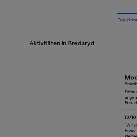
Top-Hote
Modern
Aktivitäten in Bredaryd
Mod
Bol
Stavs
Kami
Dieses
angen
Freu 
(koste
Einige
10
/
10
Bewer
"Wir s
Erwac
klein