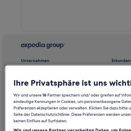
Unternehmen
Erkunden
Jobs
Reiseführer
Unterkunft registrieren
Hotels in D
Ihre Privatsphäre ist uns wicht
Partnerschaften
Ferienwohn
Wir und unsere
16
Partner speichern und/ oder greifen auf Infor
Werbung
Städtereise
eindeutige Kennungen in Cookies, um personenbezogene Daten 
Affiliate Marketing
Innerdeutsc
Präferenzen akzeptieren oder verwalten. Klicken Sie dazu bitte 
Seite der Datenschutzrichtlinie. Diese Präferenzen werden unser
Presse
Mietwagen 
keinen Einfluss auf Surfdaten.
Alle Unterku
Wir und unsere Partner verarbeiten Daten, um Folge