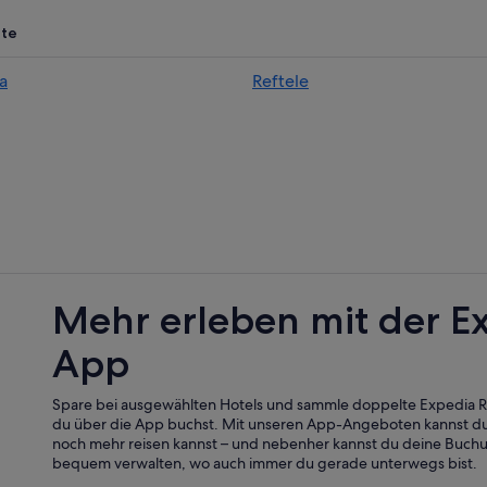
Skeppshult Hotels
te
Våthult Hotels
a
Reftele
Starkeryd Hotels
Hånger Hotels
Private Ferienhäuser in Starkeryd
Gemeinde Värnamo: Hotels
Gislaved Hotels
Private Ferienhäuser in Voxtorp
Mehr erleben mit der E
App
Spare bei ausgewählten Hotels und sammle doppelte Expedia
du über die App buchst. Mit unseren App-Angeboten kannst du
noch mehr reisen kannst – und nebenher kannst du deine Buch
bequem verwalten, wo auch immer du gerade unterwegs bist.