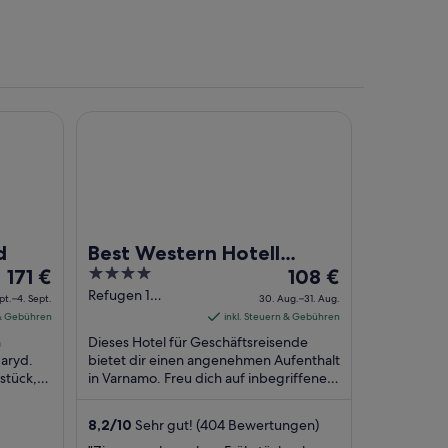
en
Best Western Hotell Vidostern
n und einem klaren Himmel.
d
Best Western Hotell
Der
4
Der
171 €
Vidostern
108 €
Preis
out
Preis
Refugen 1
pt.–4. Sept.
30. Aug.–31. Aug.
Varnamo
beträgt
of
beträgt
 & Gebühren
inkl. Steuern & Gebühren
171 €
5
108 €
n
Dieses Hotel für Geschäftsreisende
pro
pro
aryd.
bietet dir einen angenehmen Aufenthalt
stück,
Nacht
in Varnamo. Freu dich auf inbegriffenes
Nacht
os) und
Frühstück, WLAN-Internetzugang
vom
vom
(kostenlos) ...
3.
30.
8,2
/
10
Sehr gut! (404 Bewertungen)
Sept.
Aug.