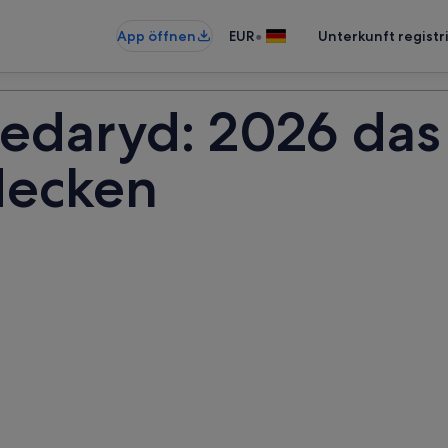
•
App öffnen
EUR
Unterkunft registr
redaryd: 2026 das
decken