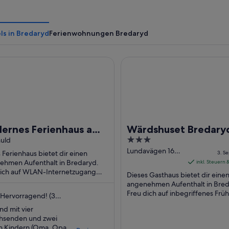
ls in Bredaryd
Ferienwohnungen Bredaryd
es Ferienhaus am Bolmen – 150 m zum See, Kamin, 2 Terrass
Wärdshuset Bredaryd
Ein ruhiger See, umgeben von Bäume
ernes Ferienhaus am
Wärdshuset Bredary
3
men – 150 m zum See,
huld
out
Lundavägen 16
n, 2 Terrassen
 Ferienhaus bietet dir einen
3. Se
Bredaryd
of
ehmen Aufenthalt in Bredaryd.
inkl. Steuern
Jönköpings län
dich auf WLAN-Internetzugang
5
Dieses Gasthaus bietet dir eine
nlos), Garten und Wäscherei.
angenehmen Aufenthalt in Bred
 beliebte Sehenswürdigkeiten ...
Freu dich auf inbegriffenes Früh
Hervorragend! (3
WLAN-Internetzugang (kostenl
tungen)
ind mit vier
Parken ohne Service ...
hsenden und zwei
en Kindern (Oma, Opa,