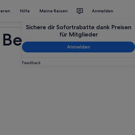
ieren
Hilfe
Meine Reisen
Anmelden
Deine Reise planen
Sichere dir Sofortrabatte dank Preisen
 Beste in
für Mitglieder
Anmelden
Feedback