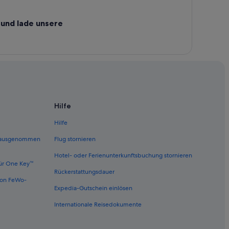
und lade unsere
Hilfe
Hilfe
 (ausgenommen
Flug stornieren
Hotel- oder Ferienunterkunftsbuchung stornieren
ür One Key™
Rückerstattungsdauer
von FeWo-
Expedia-Gutschein einlösen
Internationale Reisedokumente