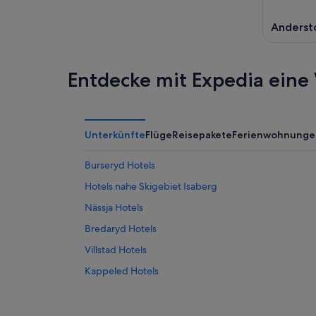
Anderst
Entdecke mit Expedia eine 
Unterkünfte
Flüge
Reisepakete
Ferienwohnunge
Burseryd Hotels
Hotels nahe Skigebiet Isaberg
Nässja Hotels
Bredaryd Hotels
Villstad Hotels
Kappeled Hotels
Smålandsstenar Hotels
Forsheda Hotels