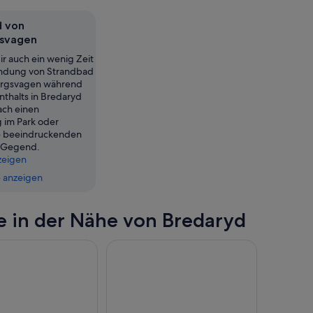
d
d von
svagen
nde,
dir auch ein wenig Zeit
undung von Strandbad
rgsvagen während
nthalts in Bredaryd
ch einen
 im Park oder
e beeindruckenden
r Gegend.
zeigen
 anzeigen
e in der Nähe von Bredaryd