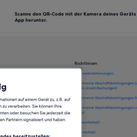
Scanne den QR-Code mit der Kamera deines Geräts 
App herunter.
Richtlinien
 Deutschland
Einreisebestimmungen
eutschland
Allgemeine Geschäftsbedingungen
ig
FeWo-direkt-Buchungen)
ungen Deutschland
Allgemeine Geschäftsbedingungen f
mationen auf einem Gerät zu, z.B. auf
n Deutschland
zu verarbeiten. Sie können Ihre
Allgemeine Geschäftsbedingungen 
he Flüge
direkt
unten oder besuchen Sie jederzeit die
en Partnern signalisiert und haben
Deutschland
Barrierefreiheit
nftsarten
Datenschutz
ndes bereitzustellen: