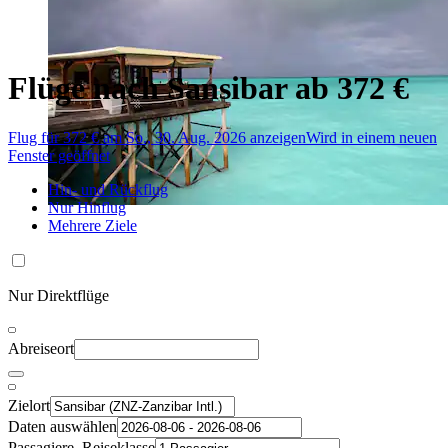
Flüge nach Sansibar ab 372 €
Flug für 372 € am So., 30. Aug. 2026 anzeigen
Wird in einem neuen
Fenster geöffnet
Hin- und Rückflug
Nur Hinflug
Mehrere Ziele
Nur Direktflüge
Abreiseort
Zielort
Daten auswählen
Passagiere, Reiseklasse