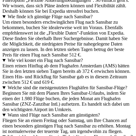
Filteroption „Flexible Änderungsbedingungen". So einfach geht's.
Wir wissen, dass sich Pläne ändern können und Flexibilität zählt.
Deshalb können Sie bei Expedia stressfrei buchen.
Wie finde ich günstige Flüge nach Sansibar?
Um einen besonders erschwinglichen Flug nach Sansibar zu
bekommen, buchen Sie idealerweise weit im Voraus. Ebenfalls
empfehlenswert ist die „Flexible Daten"-Funktion von Expedia.
Diese finden Sie oberhalb Ihrer Suchergebnisse. Damit haben Sie
die Möglichkeit, die niedrigsten Preise für nahegelegene Daten
anzeigen zu lassen. In den letzten sieben Tagen betrug der beste
Preis für einen Flug nach Sansibar 512 €.
Wie viel kostet ein Flug nach Sansibar?
Einen reinen Hinflug ab dem Flughafen Amsterdam (AMS) hätten
Sie in den letzten sieben Tagen bereits ab 372 € erwischen können.
Einen Hin- und Rückflug für Sansibar gab es in diesem Zeitraum
zwischen 512 € und 619 €.
Welche sind die meistgenutzten Flughäfen für Sansibar-Flüge?
Beginnen Sie mit dem Planen Ihres Sansibar-Urlaubs, indem Sie
einen der 1.980 Flüge buchen, die jeden Monat am Flughafen
Sansibar (ZNZ-Zanzibar Intl.) aufsetzen. Es handelt sich dabei um
den wichtigsten Airport im Umkreis.
Wann sind Flüge nach Sansibar am günstigsten?
Fliegen Sie an einem Freitag oder Samstag, um Ihre Chancen auf
einen besonders günstigen Flug nach Sansibar zu erhöhen. Montag
ist normalerweise der teuerste Tag, um irgendwohin zu fliegen.