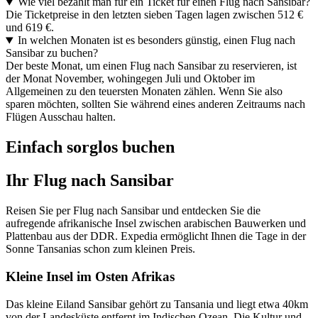
Wie viel bezahlt man für ein Ticket für einen Flug nach Sansibar?
Die Ticketpreise in den letzten sieben Tagen lagen zwischen 512 €
und 619 €.
In welchen Monaten ist es besonders günstig, einen Flug nach
Sansibar zu buchen?
Der beste Monat, um einen Flug nach Sansibar zu reservieren, ist
der Monat November, wohingegen Juli und Oktober im
Allgemeinen zu den teuersten Monaten zählen. Wenn Sie also
sparen möchten, sollten Sie während eines anderen Zeitraums nach
Flügen Ausschau halten.
Einfach sorglos buchen
Ihr Flug nach Sansibar
Reisen Sie per Flug nach Sansibar und entdecken Sie die
aufregende afrikanische Insel zwischen arabischen Bauwerken und
Plattenbau aus der DDR. Expedia ermöglicht Ihnen die Tage in der
Sonne Tansanias schon zum kleinen Preis.
Kleine Insel im Osten Afrikas
Das kleine Eiland Sansibar gehört zu Tansania und liegt etwa 40km
von der Landesküste entfernt im Indischen Ozean. Die Kultur und