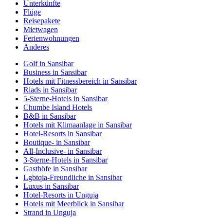
Unterkünfte
Flüge
Reisepakete
Mietwagen
Ferienwohnungen
Anderes
Golf in Sansibar
Business in Sansibar
Hotels mit Fitnessbereich in Sansibar
Riads in Sansibar
5-Sterne-Hotels in Sansibar
Chumbe Island Hotels
B&B in Sansibar
Hotels mit Klimaanlage in Sansibar
Hotel-Resorts in Sansibar
Boutique- in Sansibar
All-Inclusive- in Sansibar
3-Sterne-Hotels in Sansibar
Gasthöfe in Sansibar
Lgbtqia-Freundliche in Sansibar
Luxus in Sansibar
Hotel-Resorts in Unguja
Hotels mit Meerblick in Sansibar
Strand in Unguja