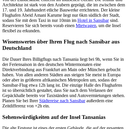
Architektur ist stark von den Arabern geprägt, die im zwischen dem
17. und 19. Jahrhundert etliche Bauwerke errichteten. Der kleine
Flughafen Abeid Amani Karume liegt nur 6km südlich der Stadt,
sodass Sie mit dem Taxi in nur 10min im
Hotel in Sansibar
sind.
Reservieren Sie sich bereits vorab einen
Mietwagen
, um die Insel
flexibel zu erkunden.
Wissenswertes über Ihren Flug nach Sansibar aus
Deutschland
Die Dauer Ihres Billigflugs nach Tansania liegt bei 9h, wenn Sie in
der Feriensaison in den deutschen Wintermonaten eine
Direktverbindung aus Frankfurt am Main oder München gebucht
haben. Von allen anderen Städten aus steigen Sie meist in Europa
oder aber in größeren afrikanischen Metropolen um, sodass der
Sansibar-Flug etwa 12h lang ist. Die einzige Halle des Flughafens
ist so übersichtlich gestaltet, dass Sie nach dem Verlassen der
Gepäckhalle bereits vor Taxiständen und Autovermietungen stehen.
Planen Sie bei Ihrer
Städtereise nach Sansibar
außerdem eine
Zeitdifferenz von +2h ein.
Sehenswürdigkeiten auf der Insel Tansanias
Die alte Festung ist eines der ersten Gebäude, die auf der gesamten