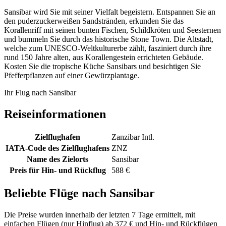
Sansibar wird Sie mit seiner Vielfalt begeistern. Entspannen Sie an
den puderzuckerweißen Sandstränden, erkunden Sie das
Korallenriff mit seinen bunten Fischen, Schildkröten und Seesternen
und bummeln Sie durch das historische Stone Town. Die Altstadt,
welche zum UNESCO-Weltkulturerbe zählt, fasziniert durch ihre
rund 150 Jahre alten, aus Korallengestein errichteten Gebäude.
Kosten Sie die tropische Küche Sansibars und besichtigen Sie
Pfefferpflanzen auf einer Gewürzplantage.
Ihr Flug nach Sansibar
Reiseinformationen
Zielflughafen
Zanzibar Intl.
IATA-Code des Zielflughafens
ZNZ
Name des Zielorts
Sansibar
Preis für Hin- und Rückflug
588 €
Beliebte Flüge nach Sansibar
Die Preise wurden innerhalb der letzten 7 Tage ermittelt, mit
einfachen Flügen (nur Hinflug) ab 372 € und Hin- und Rückflügen