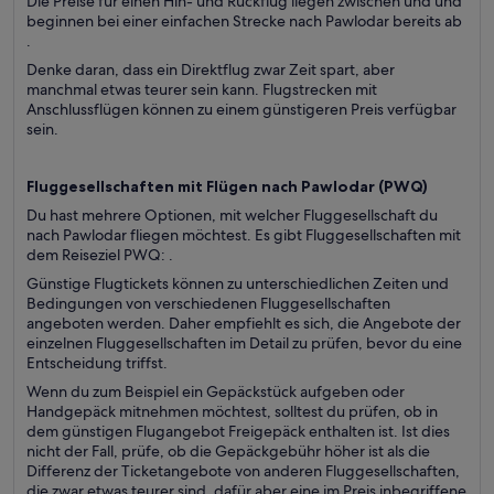
Die Preise für einen Hin- und Rückflug liegen zwischen und und
beginnen bei einer einfachen Strecke nach Pawlodar bereits ab
.
Denke daran, dass ein Direktflug zwar Zeit spart, aber
manchmal etwas teurer sein kann. Flugstrecken mit
Anschlussflügen können zu einem günstigeren Preis verfügbar
sein.
Fluggesellschaften mit Flügen nach Pawlodar (
PWQ)
Du hast mehrere Optionen, mit welcher Fluggesellschaft du
nach Pawlodar fliegen möchtest. Es gibt Fluggesellschaften mit
dem Reiseziel PWQ: .
Günstige Flugtickets können zu unterschiedlichen Zeiten und
Bedingungen von verschiedenen Fluggesellschaften
angeboten werden. Daher empfiehlt es sich, die Angebote der
einzelnen Fluggesellschaften im Detail zu prüfen, bevor du eine
Entscheidung triffst.
Wenn du zum Beispiel ein Gepäckstück aufgeben oder
Handgepäck mitnehmen möchtest, solltest du prüfen, ob in
dem günstigen Flugangebot Freigepäck enthalten ist. Ist dies
nicht der Fall, prüfe, ob die Gepäckgebühr höher ist als die
Differenz der Ticketangebote von anderen Fluggesellschaften,
die zwar etwas teurer sind, dafür aber eine im Preis inbegriffene