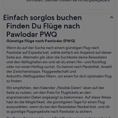
konfisziert, deshalb müssen sie ins Aufgabegepäck.
Einfach sorglos buchen
Finden Du Flüge nach Pawlodar PWQ
Finden Du Flüge nach
Pawlodar PWQ
Günstige Flüge nach Pawlodar (
PWQ)
Wenn du auf der Suche nach einem günstigen Flug nach
Pawlodar auf Expedia bist, wähle einfach ein Angebot auf dieser
Seite aus. Alternativ gib über die Suchleiste deine Reisedaten
und den Abflughafen ein und ob du einen Hin- und Rückflug
oder nur einen Hinflug suchst. Du kannst nach Flexibilität, Anzahl
der Zwischenstopps, Fluggesellschaft und
Ankunfts-/Abflugzeiten filtern, um einen für dich optimalen Flug
zu finden.
Wir empfehlen, den Kalender „Flexible Daten“ oben auf der
Seite zu nutzen, um den Preis für Flugtickets an den
angrenzenden Daten angezeigt zu bekommen. Auf diese Weise
hast du die Möglichkeit, die günstigsten Tage für einen Flug
auszuwählen, wenn du bei den Reisedaten flexibel bist, und dir
so günstige Flugangebote nach Pawlodar zu sichern.