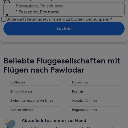
Passagiere, Reiseklasse
1 Passagier, Economy
Unterkunft hinzufügen, um mehr zu buchen und zu sparen*
Suchen
Beliebte Fluggesellschaften mit
Flügen nach Pawlodar
Lufthansa
Eurowings
Lufthansa
Eurowings
British Airways
Ryanair
British Airways
Ryanair
Swiss International Air Lines
Austrian Airlines
Swiss International Air Lines
Austrian Airlines
Turkish Airlines
Pegasus Airlines
Turkish Airlines
Pegasus Airlines
Aktuelle Infos immer zur Hand