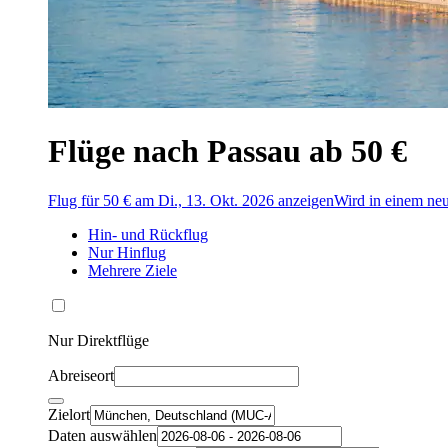
Flüge nach Passau ab 50 €
Flug für 50 € am Di., 13. Okt. 2026 anzeigen
Wird in einem neu
Hin- und Rückflug
Nur Hinflug
Mehrere Ziele
Nur Direktflüge
Abreiseort
Zielort
Daten auswählen