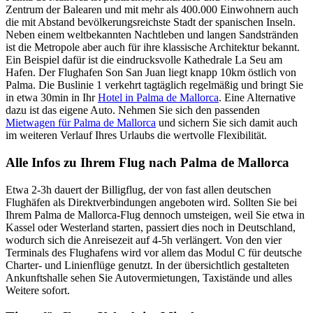
Zentrum der Balearen und mit mehr als 400.000 Einwohnern auch
die mit Abstand bevölkerungsreichste Stadt der spanischen Inseln.
Neben einem weltbekannten Nachtleben und langen Sandstränden
ist die Metropole aber auch für ihre klassische Architektur bekannt.
Ein Beispiel dafür ist die eindrucksvolle Kathedrale La Seu am
Hafen. Der Flughafen Son San Juan liegt knapp 10km östlich von
Palma. Die Buslinie 1 verkehrt tagtäglich regelmäßig und bringt Sie
in etwa 30min in Ihr
Hotel in Palma de Mallorca
. Eine Alternative
dazu ist das eigene Auto. Nehmen Sie sich den passenden
Mietwagen für Palma de Mallorca
und sichern Sie sich damit auch
im weiteren Verlauf Ihres Urlaubs die wertvolle Flexibilität.
Alle Infos zu Ihrem Flug nach Palma de Mallorca
Etwa 2-3h dauert der Billigflug, der von fast allen deutschen
Flughäfen als Direktverbindungen angeboten wird. Sollten Sie bei
Ihrem Palma de Mallorca-Flug dennoch umsteigen, weil Sie etwa in
Kassel oder Westerland starten, passiert dies noch in Deutschland,
wodurch sich die Anreisezeit auf 4-5h verlängert. Von den vier
Terminals des Flughafens wird vor allem das Modul C für deutsche
Charter- und Linienflüge genutzt. In der übersichtlich gestalteten
Ankunftshalle sehen Sie Autovermietungen, Taxistände und alles
Weitere sofort.