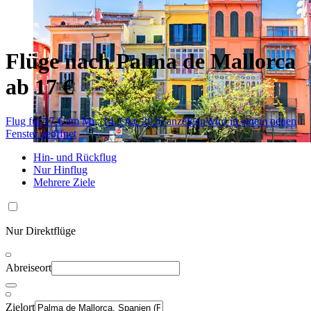
Flüge nach Palma de Mallorca
ab 17 €
Flug für 17 € am Mi., 14. Okt. 2026 anzeigen
Wird in einem neuen
Fenster geöffnet
Hin- und Rückflug
Nur Hinflug
Mehrere Ziele
Nur Direktflüge
Abreiseort
Zielort