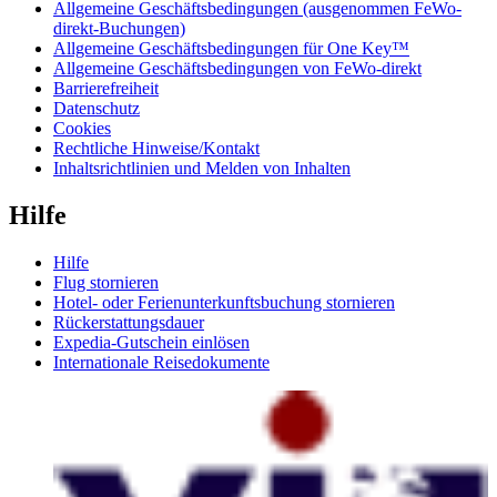
Allgemeine Geschäftsbedingungen (ausgenommen FeWo-
direkt-Buchungen)
Allgemeine Geschäftsbedingungen für One Key™
Allgemeine Geschäftsbedingungen von FeWo-direkt
Barrierefreiheit
Datenschutz
Cookies
Rechtliche Hinweise/Kontakt
Inhaltsrichtlinien und Melden von Inhalten
Hilfe
Hilfe
Flug stornieren
Hotel- oder Ferienunterkunftsbuchung stornieren
Rückerstattungsdauer
Expedia-Gutschein einlösen
Internationale Reisedokumente