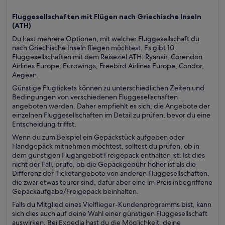
Fluggesellschaften mit Flügen nach Griechische Inseln
(
ATH)
Du hast mehrere Optionen, mit welcher Fluggesellschaft du
nach Griechische Inseln fliegen möchtest. Es gibt 10
Fluggesellschaften mit dem Reiseziel ATH: Ryanair, Corendon
Airlines Europe, Eurowings, Freebird Airlines Europe, Condor,
Aegean.
Günstige Flugtickets können zu unterschiedlichen Zeiten und
Bedingungen von verschiedenen Fluggesellschaften
angeboten werden. Daher empfiehlt es sich, die Angebote der
einzelnen Fluggesellschaften im Detail zu prüfen, bevor du eine
Entscheidung triffst.
Wenn du zum Beispiel ein Gepäckstück aufgeben oder
Handgepäck mitnehmen möchtest, solltest du prüfen, ob in
dem günstigen Flugangebot Freigepäck enthalten ist. Ist dies
nicht der Fall, prüfe, ob die Gepäckgebühr höher ist als die
Differenz der Ticketangebote von anderen Fluggesellschaften,
die zwar etwas teurer sind, dafür aber eine im Preis inbegriffene
Gepäckaufgabe/Freigepäck beinhalten.
Falls du Mitglied eines Vielflieger-Kundenprogramms bist, kann
sich dies auch auf deine Wahl einer günstigen Fluggesellschaft
auswirken. Bei Expedia hast du die Möglichkeit, deine