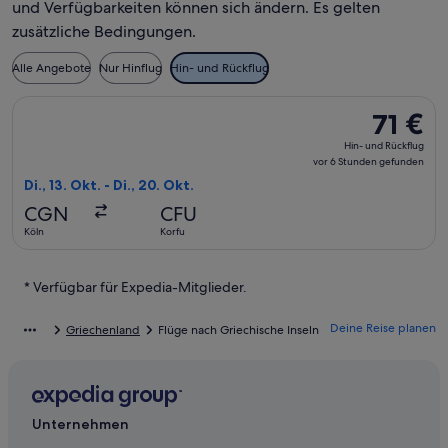
und Verfügbarkeiten können sich ändern. Es gelten
zusätzliche Bedingungen.
Alle Angebote
Nur Hinflug
Hin- und Rückflug
Flug mit Ryanair auswählen, Abflug Di., 13. Okt. ab Köln nach
71 €
71 €
Hin-
Hin- und Rückflug
und
vor 6 Stunden gefunden
Rückflug,
Di., 13. Okt. - Di., 20. Okt.
vor
CGN
CFU
6 Stunden
Köln
Korfu
gefunden
* Verfügbar für Expedia-Mitglieder.
Deine Reise planen
Griechenland
Flüge nach Griechische Inseln
Unternehmen