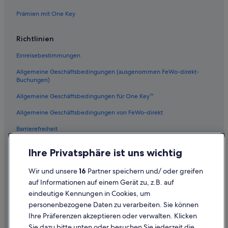
Prämien mit One Key
Richtlinien
Einreisebestimmungen
Allgemeine Geschäftsbedingungen (ausgenommen FeWo-direkt-
Buchungen)
Allgemeine Geschäftsbedingungen für One Key™
Allgemeine Geschäftsbedingungen von FeWo-direkt
Barrierefreiheit
Datenschutz
Ihre Privatsphäre ist uns wichtig
Cookies
Wir und unsere
16
Partner speichern und/ oder greifen
Rechtliche Hinweise/Kontakt
auf Informationen auf einem Gerät zu, z.B. auf
eindeutige Kennungen in Cookies, um
Inhaltsrichtlinien und Melden von Inhalten
personenbezogene Daten zu verarbeiten. Sie können
Ihre Präferenzen akzeptieren oder verwalten. Klicken
Hilfe
Sie dazu bitte unten oder besuchen Sie jederzeit die