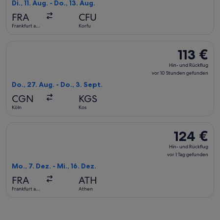
Rückflug,
Di., 11. Aug. - Do., 13. Aug.
vor
FRA
CFU
1 Stunde
Frankfurt am
Korfu
gefunden
Main
Flug mit Eurowings auswählen, Abflug Do., 27. Aug. ab Köln 
113 €
113 €
Hin-
Hin- und Rückflug
und
vor 10 Stunden gefunden
Rückflug,
Do., 27. Aug. - Do., 3. Sept.
vor
CGN
KGS
10 Stunden
Köln
Kos
gefunden
Flug mit Aegean auswählen, Abflug Mo., 7. Dez. ab Frankfurt 
124 €
124 €
Hin-
Hin- und Rückflug
und
vor 1 Tag gefunden
Rückflug,
Mo., 7. Dez. - Mi., 16. Dez.
vor
FRA
ATH
1 Tag
Frankfurt am
Athen
gefunden
Main