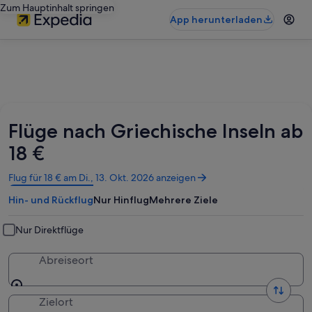
Zum Hauptinhalt springen
App herunterladen
Flüge nach Griechische Inseln ab
18 €
Wird
Flug für 18 € am Di., 13. Okt. 2026 anzeigen
in
Hin- und Rückflug
Nur Hinflug
Mehrere Ziele
einem
neuen
Fenster
Nur Direktflüge
geöffnet
Abreiseort
Zielort