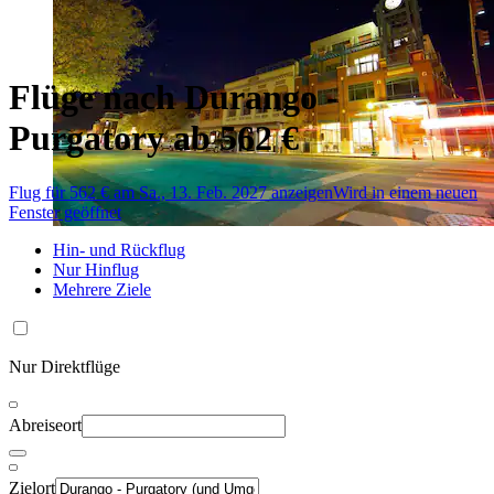
Flüge nach Durango -
Purgatory ab 562 €
Flug für 562 € am Sa., 13. Feb. 2027 anzeigen
Wird in einem neuen
Fenster geöffnet
Hin- und Rückflug
Nur Hinflug
Mehrere Ziele
Nur Direktflüge
Abreiseort
Zielort