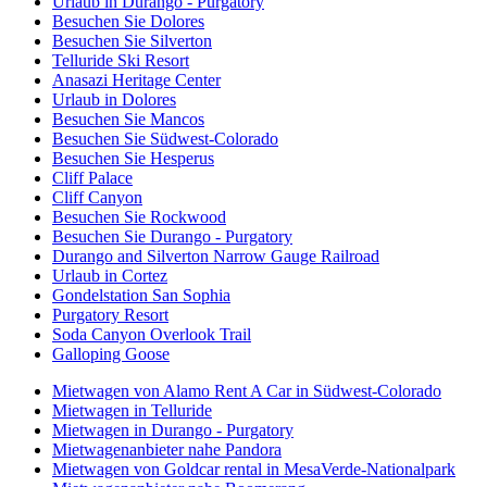
Urlaub in Durango - Purgatory
Besuchen Sie Dolores
Besuchen Sie Silverton
Telluride Ski Resort
Anasazi Heritage Center
Urlaub in Dolores
Besuchen Sie Mancos
Besuchen Sie Südwest-Colorado
Besuchen Sie Hesperus
Cliff Palace
Cliff Canyon
Besuchen Sie Rockwood
Besuchen Sie Durango - Purgatory
Durango and Silverton Narrow Gauge Railroad
Urlaub in Cortez
Gondelstation San Sophia
Purgatory Resort
Soda Canyon Overlook Trail
Galloping Goose
Mietwagen von Alamo Rent A Car in Südwest-Colorado
Mietwagen in Telluride
Mietwagen in Durango - Purgatory
Mietwagenanbieter nahe Pandora
Mietwagen von Goldcar rental in MesaVerde-Nationalpark