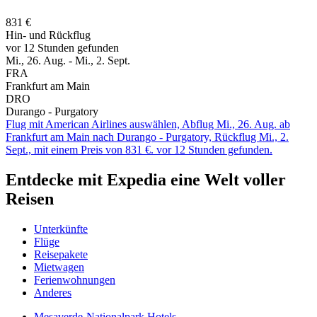
831 €
Hin- und Rückflug
vor 12 Stunden gefunden
Mi., 26. Aug. - Mi., 2. Sept.
FRA
Frankfurt am Main
DRO
Durango - Purgatory
Flug mit American Airlines auswählen, Abflug Mi., 26. Aug. ab
Frankfurt am Main nach Durango - Purgatory, Rückflug Mi., 2.
Sept., mit einem Preis von 831 €. vor 12 Stunden gefunden.
Entdecke mit Expedia eine Welt voller
Reisen
Unterkünfte
Flüge
Reisepakete
Mietwagen
Ferienwohnungen
Anderes
Mesaverde-Nationalpark Hotels