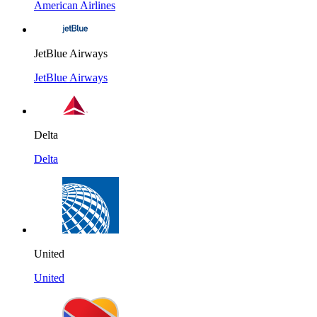
American Airlines
JetBlue Airways
JetBlue Airways
Delta
Delta
United
United