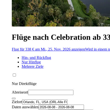
Flüge nach Celebration ab 3
Flug für 338 € am Mi., 25. Nov. 2026 anzeigen
Wird in einem n
Hin- und Rückflug
Nur Hinflug
Mehrere Ziele
Nur Direktflüge
Abreiseort
Zielort
Daten auswählen