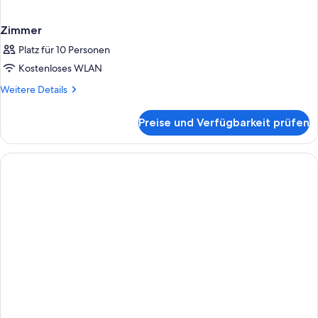
Zimmer
Platz für 10 Personen
Kostenloses WLAN
Weitere
Weitere Details
Details
für
Preise und Verfügbarkeit prüfen
Zimmer