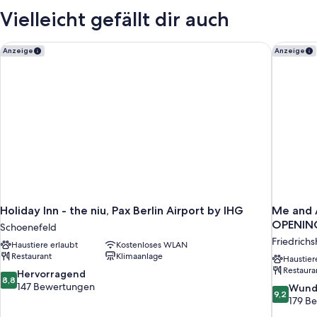
Vielleicht gefällt dir auch
Holiday Inn - the niu, Pax Berlin Airport by IHG
Me and A
Anzeige
Anzeige
Holiday Inn - the niu, Pax Berlin Airport by IHG
Me and A
OPENIN
Schoenefeld
Friedrichs
Haustiere erlaubt
Kostenloses WLAN
Restaurant
Klimaanlage
Haustier
Restaura
8.8
Hervorragend
8,8
von
147 Bewertungen
9.2
Wund
9,2
10,
von
179 B
Hervorragend,
10,