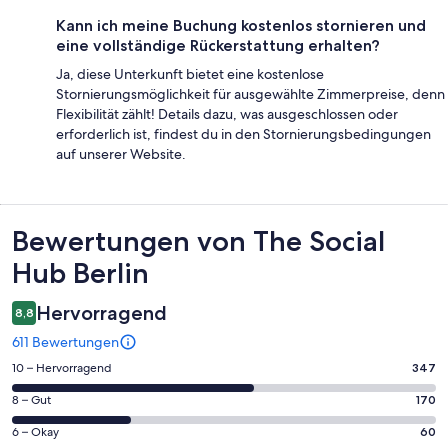
Kann ich meine Buchung kostenlos stornieren und
eine vollständige Rückerstattung erhalten?
Ja, diese Unterkunft bietet eine kostenlose
Stornierungsmöglichkeit für ausgewählte Zimmerpreise, denn
Flexibilität zählt! Details dazu, was ausgeschlossen oder
erforderlich ist, findest du in den Stornierungsbedingungen
auf unserer Website.
Bewertungen
Bewertungen von The Social
Hub Berlin
Hervorragend
8,8
611 Bewertungen
347
10 – Hervorragend
347
von
170
8 – Gut
170
insgesamt
von
611
60
6 – Okay
60
insgesamt