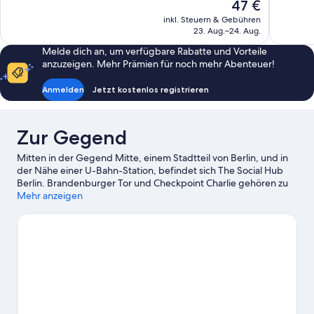
Der
47 €
147
Wunderba
Preis
Bewertungen
inkl. Steuern & Gebühren
179
beträgt
23. Aug.–24. Aug.
Bewertun
47 €
Melde dich an, um verfügbare Rabatte und Vorteile
anzuzeigen. Mehr Prämien für noch mehr Abenteuer!
Anmelden
Jetzt kostenlos registrieren
Zur Gegend
Mitten in der Gegend Mitte, einem Stadtteil von Berlin, und in
der Nähe einer U-Bahn-Station, befindet sich The Social Hub
Berlin. Brandenburger Tor und Checkpoint Charlie gehören zu
den wichtigen Sehenswürdigkeiten, während Besucher, die
Mehr anzeigen
shoppen gehen möchten, einen Ausflug hierhin machen sollten:
Friedrichstraße und Kurfürstendamm. Lust auf ein spannendes
Event? Dann schau doch mal in den Veranstaltungskalender
dieser beiden Locations: Uber Arena und Olympiastadion.
Zum
Reiseführer für Berlin