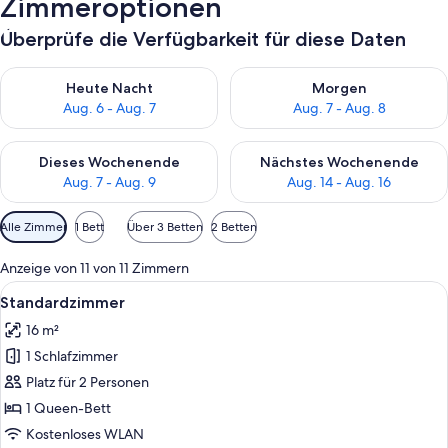
Zimmeroptionen
Überprüfe die Verfügbarkeit für diese Daten
Überprüfe die Verfügbarkeit für heute Nacht, Aug. 6 - Aug. 7.
Überprüfe die Verfügbarkeit f
Heute Nacht
Morgen
Aug. 6 - Aug. 7
Aug. 7 - Aug. 8
Überprüfe die Verfügbarkeit für dieses Wochenende, Aug. 7 - 
Überprüfe die Verfügbarkeit f
Dieses Wochenende
Nächstes Wochenende
Aug. 7 - Aug. 9
Aug. 14 - Aug. 16
Verfügbare
Alle Zimmer
1 Bett
Über 3 Betten
2 Betten
Filter
für
Anzeige von 11 von 11 Zimmern
Zimmer
Alle
Ein Hotelzimmer mit Bett, Schreibtisc
11
Standardzimmer
Fotos
16 m²
für
1 Schlafzimmer
Standardzimmer
anzeigen
Platz für 2 Personen
1 Queen-Bett
Kostenloses WLAN