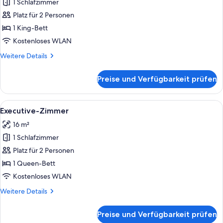
1 Schlafzimmer
Deluxe-
Studio
Platz für 2 Personen
anzeigen
1 King-Bett
Kostenloses WLAN
Weitere
Weitere Details
Details
für
Preise und Verfügbarkeit prüfen
Deluxe-
Studio
Alle
Ein Kleiderständer mit drei T-Shirts,
14
Executive-Zimmer
Fotos
16 m²
für
1 Schlafzimmer
Executive-
Zimmer
Platz für 2 Personen
anzeigen
1 Queen-Bett
Kostenloses WLAN
Weitere
Weitere Details
Details
für
Preise und Verfügbarkeit prüfen
Executive-