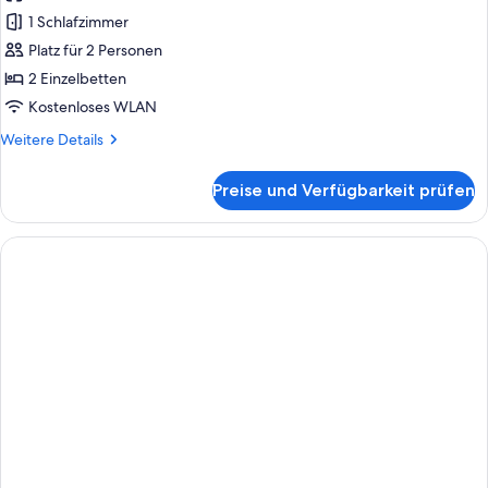
für
1 Schlafzimmer
Executive-
Zweibettzimmer
Platz für 2 Personen
anzeigen
2 Einzelbetten
Kostenloses WLAN
Weitere
Weitere Details
Details
für
Preise und Verfügbarkeit prüfen
Executive-
Zweibettzimmer