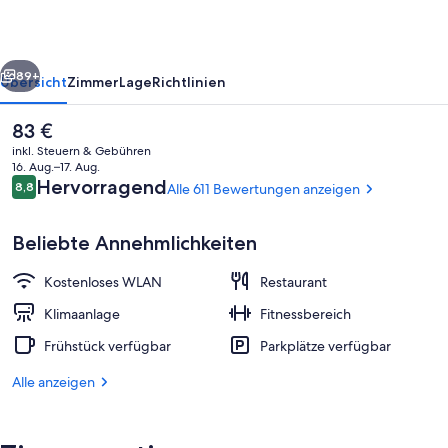
rück
Weiter
89+
Übersicht
Zimmer
Lage
Richtlinien
Der
83 €
aktuelle
inkl. Steuern & Gebühren
Preis
16. Aug.–17. Aug.
beträgt
Bewertungen
Hervorragend
8,8
Alle 611 Bewertungen anzeigen
8,8 von 10.
83 €.
Beliebte Annehmlichkeiten
Kostenloses WLAN
Restaurant
Bar (in der Unterkunft)
Klimaanlage
Fitnessbereich
Frühstück verfügbar
Parkplätze verfügbar
Alle anzeigen