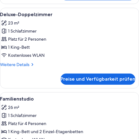
Zimmer
Alle
Ein Tisch mit einer Tasse Kaffee, eine
12
Deluxe-Doppelzimmer
Fotos
23 m²
für
1 Schlafzimmer
Deluxe-
Doppelzimmer
Platz für 2 Personen
anzeigen
1 King-Bett
Kostenloses WLAN
Weitere
Weitere Details
Details
für
Preise und Verfügbarkeit prüfen
Deluxe-
Doppelzimmer
Alle
Ein Hotelzimmer mit Bett, Fernseher, 
15
Familienstudio
Fotos
26 m²
für
1 Schlafzimmer
Familienstudio
anzeigen
Platz für 4 Personen
1 King-Bett und 2 Einzel-Etagenbetten