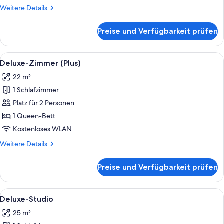
Weitere
Weitere Details
Details
für
Preise und Verfügbarkeit prüfen
Standardzimmer
Alle
Ein Bett mit weißer Bettwäsche, einer Z
10
Deluxe-Zimmer (Plus)
Fotos
22 m²
für
1 Schlafzimmer
Deluxe-
Zimmer
Platz für 2 Personen
(Plus)
1 Queen-Bett
anzeigen
Kostenloses WLAN
Weitere
Weitere Details
Details
für
Preise und Verfügbarkeit prüfen
Deluxe-
Zimmer
(Plus)
Alle
Ein Hotelzimmer mit Bett, Schreibtisch
13
Deluxe-Studio
Fotos
25 m²
für