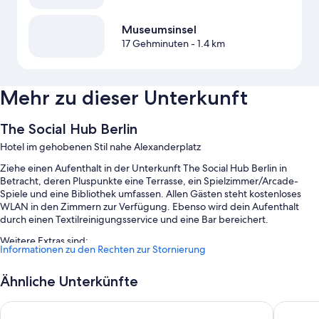
Museumsinsel
17 Gehminuten
- 1.4 km
Mehr zu dieser Unterkunft
The Social Hub Berlin
Hotel im gehobenen Stil nahe Alexanderplatz
Ziehe einen Aufenthalt in der Unterkunft The Social Hub Berlin in
Betracht, deren Pluspunkte eine Terrasse, ein Spielzimmer/Arcade-
Spiele und eine Bibliothek umfassen. Allen Gästen steht kostenloses
WLAN in den Zimmern zur Verfügung. Ebenso wird dein Aufenthalt
durch einen Textilreinigungsservice und eine Bar bereichert.
Weitere Extras sind:
Informationen zu den Rechten zur Stornierung
Ein Frühstücksbuffet (gegen Aufpreis), ein Fahrradverleih und
Parken ohne Service (kostenpflichtig)
Ähnliche Unterkünfte
Ein Concierge-Service, ein Bankettsaal und ein Verkaufsautomat
Park Inn by Radisson Berlin Alexanderplatz
H4 Hotel
Ein Wasserspender, eine rund um die Uhr besetzte Rezeption und 7