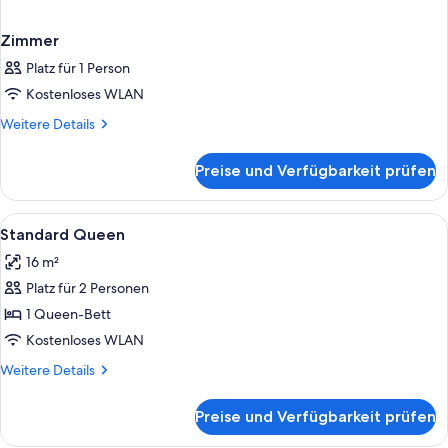
Zimmer
Platz für 1 Person
Kostenloses WLAN
Weitere
Weitere Details
Details
für
Preise und Verfügbarkeit prüfen
Zimmer
Alle
Schreibtisch, laptopgeeigneter Arbei
3
Standard Queen
Fotos
16 m²
für
Platz für 2 Personen
Standard
Queen
1 Queen-Bett
anzeigen
Kostenloses WLAN
Weitere
Weitere Details
Details
für
Preise und Verfügbarkeit prüfen
Standard
Queen