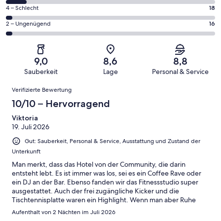
Gästebewertungen
von
611
18
4 – Schlecht
18
haben
insgesamt
Gästebewertungen
von
eine
611
16
2 – Ungenügend
16
haben
insgesamt
Bewertung
Gästebewertungen
von
eine
611
von
haben
insgesamt
Bewertung
Gästebewertungen
10
eine
611
von
haben
9,0
8,6
8,8
-
Bewertung
Gästebewertungen
8
eine
Sauberkeit
Lage
Personal & Service
Hervorragend
von
haben
-
Bewertung
Bewertungen
6
eine
Gut
Verifizierte Bewertung
von
-
Bewertung
4
10/10 – Hervorragend
Okay
von
-
2
Viktoria
Schlecht
19. Juli 2026
-
Ungenügend
Gut: Sauberkeit, Personal & Service, Ausstattung und Zustand der
Unterkunft
Man merkt, dass das Hotel von der Community, die darin
entsteht lebt. Es ist immer was los, sei es ein Coffee Rave oder
ein DJ an der Bar. Ebenso fanden wir das Fitnessstudio super
ausgestattet. Auch der frei zugängliche Kicker und die
Tischtennisplatte waren ein Highlight. Wenn man aber Ruhe
haben wollte, hatte man diese in seinem Zimmer.
Aufenthalt von 2 Nächten im Juli 2026