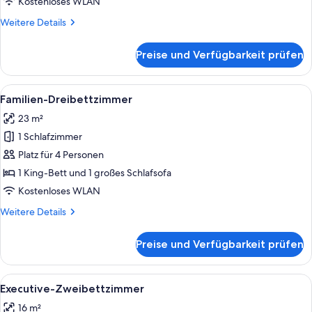
Kostenloses WLAN
Weitere
Weitere Details
Details
für
Preise und Verfügbarkeit prüfen
Familienstudio
Alle
Eine Kaffeetasse auf einem Untertasse 
12
Familien-Dreibettzimmer
Fotos
23 m²
für
1 Schlafzimmer
Familien-
Dreibettzimmer
Platz für 4 Personen
anzeigen
1 King-Bett und 1 großes Schlafsofa
Kostenloses WLAN
Weitere
Weitere Details
Details
für
Preise und Verfügbarkeit prüfen
Familien-
Dreibettzimmer
Alle
Eine Kaffeetasse auf einem Untertasse 
13
Executive-Zweibettzimmer
Fotos
16 m²