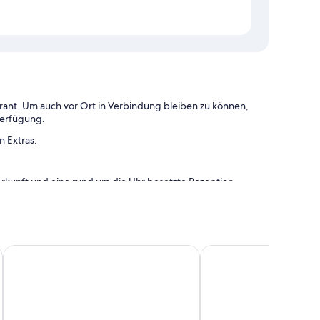
rant. Um auch vor Ort in Verbindung bleiben zu können,
Verfügung.
 Extras:
erkunft und eine rund um die Uhr besetzte Rezeption
hrung
ereite Personal der Unterkunft zu schätzen.
darroch Suites Royal Deeside
Thainstone House
Braemar Youth Hostel
ptopgeeignete Arbeitsplätze, aber auch Annehmlichkeiten