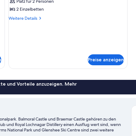
Platz für 2 Personen
für
2 Einzelbetten
Classic
Twin
Weitere
Weitere Details
Details
Room
für
anzeigen
Classic
Twin
Room
n
Preise anzeigen
te und Vorteile anzuzeigen. Mehr
tionalpark. Balmoral Castle und Braemar Castle gehören zu den
ub und Royal Lochnagar Distillery einen Ausflug wert sind, wenn
s National Park und Glenshee Ski Centre sind zwei weitere
serspaß pur beim Angeln ganz in der Nähe oder genieße einfach