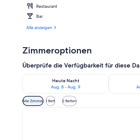
Restaurant
Kamin
Bar
Alle anzeigen
Zimmeroptionen
Überprüfe die Verfügbarkeit für diese D
Überprüfe die Verfügbarkeit für heute Nacht, Aug. 8
Überprüfe die
Heute Nacht
Aug. 8 - Aug. 9
A
Verfügbare
Alle Zimmer
1 Bett
2 Betten
Filter
für
Zimmer