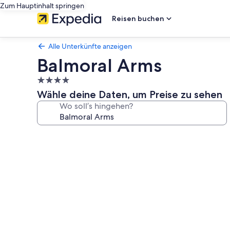
Zum Hauptinhalt springen
Reisen buchen
Alle Unterkünfte anzeigen
Balmoral Arms
4.0-
Sterne-
Wähle deine Daten, um Preise zu sehen
Unterkunft
Wo soll’s hingehen?
Fotogalerie
von
Balmoral
Arms