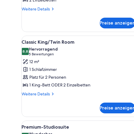
2 Einzelbetten
Weitere
Weitere Details
Details
für
Preise anzeige
Classic-
Zweibettzimmer
Alle
Ein ordentlich bezogenes Bett
5
Classic King/Twin Room
Fotos
Hervorragend
für
8,8
8,8 von 10
(5
5 Bewertungen
Classic
Bewertungen)
12 m²
King/Twin
1 Schlafzimmer
Room
Platz für 2 Personen
anzeigen
1 King-Bett ODER 2 Einzelbetten
Weitere
Weitere Details
Details
für
Preise anzeige
Classic
King/Twin
Room
Alle
Ein Hotelzimmer mit einem Bett
7
Premium-Studiosuite
Fotos