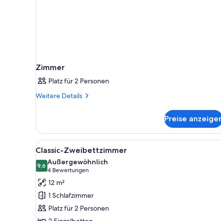
Zimmer
Platz für 2 Personen
Weitere
Weitere Details
Details
für
Preise anzeige
Zimmer
Alle
Ein ordentlich eingerichtetes 
4
Classic-Zweibettzimmer
Fotos
Außergewöhnlich
für
9,6
9,6 von 10
(4
4 Bewertungen
Classic-
Bewertungen)
12 m²
Zweibettzimmer
1 Schlafzimmer
anzeigen
Platz für 2 Personen