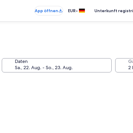
•
App öffnen
EUR
Unterkunft registr
Daten
G