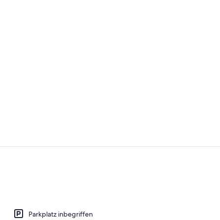
Rezeption
Essen und Tr
Parkplatz inbegriffen