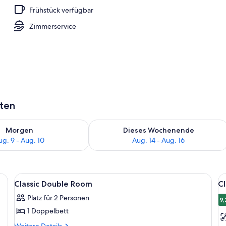
Frühstück verfügbar
Zimmerservice
aten
 - Aug. 9.
 Verfügbarkeit für morgen, Aug. 9 - Aug. 10.
Überprüfe die Verfügbarkeit für dies
Morgen
Dieses Wochenende
ug. 9 - Aug. 10
Aug. 14 - Aug. 16
Alle
Ein ordentlich bezogenes Bett mit Kis
Al
3
Classic Double Room
C
Fotos
F
Platz für 2 Personen
für
f
9,
1 Doppelbett
Classic
Cl
Double
D
Weitere
Weitere Details