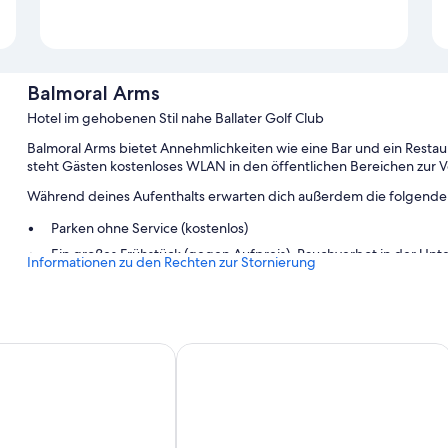
Balmoral Arms
Hotel im gehobenen Stil nahe Ballater Golf Club
Balmoral Arms bietet Annehmlichkeiten wie eine Bar und ein Restau
steht Gästen kostenloses WLAN in den öffentlichen Bereichen zur 
Während deines Aufenthalts erwarten dich außerdem die folgenden
Parken ohne Service (kostenlos)
Ein großes Frühstück (gegen Aufpreis), Rauchverbot in der Unt
Informationen zu den Rechten zur Stornierung
Ein Concierge-Service, ein Empfangssaal und Gepäckaufbewa
Gästebewertungen zufolge wissen Reisende vor allem das hilfsb
Zimmerausstattung
e Country Hotel & Golf Course
Hilton Grand Vacations Club Craigen
Alle Gästezimmer im Balmoral Arms verfügen über Komforts wie la
wie Zimmerservice.
Andere Annehmlichkeiten sind unter anderem: