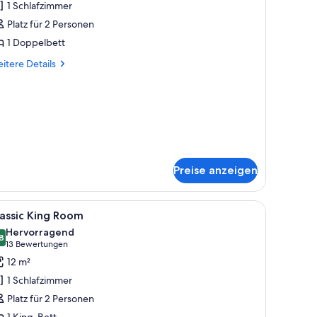
1 Schlafzimmer
nzeigen
Platz für 2 Personen
1 Doppelbett
itere
itere Details
tails
r
assic-
ppelzimmer
Preise anzeigen
t, Nachttischlampen, einem Nachttisch aus Holz, einem Korbstuhl, einem Ho
le
Ein ordentlich bezogenes Bett mit einem hölz
5
assic King Room
otos
Hervorragend
ür
8
8,8 von 10
(13
13 Bewertungen
assic
Bewertungen)
12 m²
ing
1 Schlafzimmer
oom
Platz für 2 Personen
nzeigen