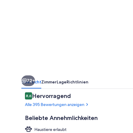
72+
Übersicht
Zimmer
Lage
Richtlinien
Bewertungen
Hervorragend
8,6
8,6 von 10.
Alle 395 Bewertungen anzeigen
Beliebte Annehmlichkeiten
Haustiere erlaubt