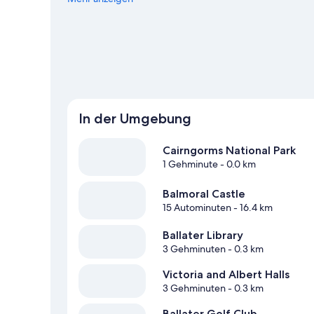
die Natur beim Reiten.
Zum Reiseführer für Ballater
In der Umgebung
Cairngorms National Park
1 Gehminute
- 0.0 km
Balmoral Castle
15 Autominuten
- 16.4 km
Ballater Library
3 Gehminuten
- 0.3 km
Victoria and Albert Halls
3 Gehminuten
- 0.3 km
Ballater Golf Club