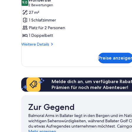
Wunderbar
für
9,0
9,0 von 10
(2
2 Bewertungen
Premium-
Bewertungen)
27 m²
Studiosuite
1 Schlafzimmer
anzeigen
Platz für 2 Personen
1 Doppelbett
Weitere
Weitere Details
Details
für
Preise anzeige
Premium-
Studiosuite
Melde dich an, um verfügbare Rabat
Prämien für noch mehr Abenteuer!
Zur Gegend
Balmoral Arms in Ballater liegt in den Bergen und im Na
wichtigen Sehenswürdigkeiten, während Ballater Golf Cl
du etwas Aufregendes unternehmen möchtest. Cairngorm
empfehlenswerte Orte für einen Abstecher. Erlebe Was
Mehr anzeigen