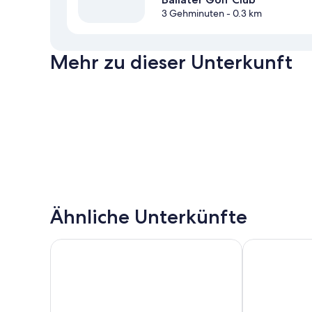
3 Gehminuten
- 0.3 km
Mehr zu dieser Unterkunft
Ähnliche Unterkünfte
The Lodges At Craigendarroch Country Club
Meldrum Hous