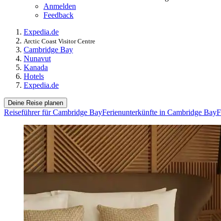
Anmelden
Feedback
Expedia.de
Arctic Coast Visitor Centre
Cambridge Bay
Nunavut
Kanada
Hotels
Expedia.de
Deine Reise planen
Reiseführer für Cambridge Bay
Ferienunterkünfte in Cambridge Bay
F