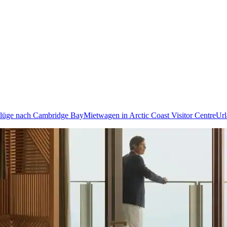
lüge nach Cambridge Bay
Mietwagen in Arctic Coast Visitor Centre
Url