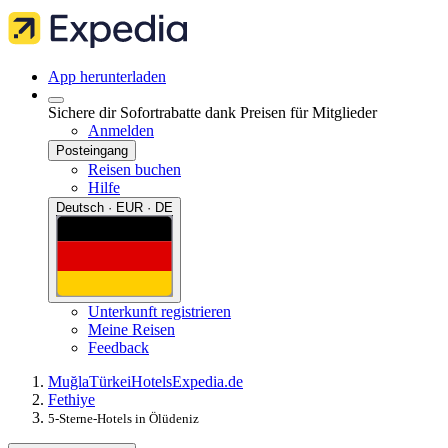
App herunterladen
Sichere dir Sofortrabatte dank Preisen für Mitglieder
Anmelden
Posteingang
Reisen buchen
Hilfe
Deutsch · EUR · DE
Unterkunft registrieren
Meine Reisen
Feedback
Muğla
Türkei
Hotels
Expedia.de
Fethiye
5-Sterne-Hotels in Ölüdeniz