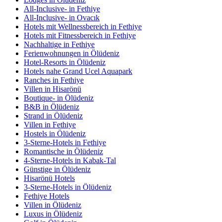
All-Inclusive- in Fethiye
All-Inclusive- in Ovacık
Hotels mit Wellnessbereich in Fethiye
Hotels mit Fitnessbereich in Fethiye
Nachhaltige in Fethiye
Ferienwohnungen in Ölüdeniz
Hotel-Resorts in Ölüdeniz
Hotels nahe Grand Ucel Aquapark
Ranches in Fethiye
Villen in Hisarönü
Boutique- in Ölüdeniz
B&B in Ölüdeniz
Strand in Ölüdeniz
Villen in Fethiye
Hostels in Ölüdeniz
3-Sterne-Hotels in Fethiye
Romantische in Ölüdeniz
4-Sterne-Hotels in Kabak-Tal
Günstige in Ölüdeniz
Hisarönü Hotels
3-Sterne-Hotels in Ölüdeniz
Fethiye Hotels
Villen in Ölüdeniz
Luxus in Ölüdeniz