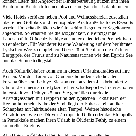
können Eltern das Angebot der Kinderbetreuung nutzen und ihren
Kindern im Kinderclub einen abwechslungsreichen Urlaub bieten.
Viele Hotels verfügen neben Pool und Wellnessbereich zusätzlich
über einen Golfplatz und Tennisplätze. Auch außerhalb des Ressorts
werden Freizeitaktivitäten wie Gleitschirmfliegen oder Segeltouren
angeboten. So erhalten Sie die Möglichkeit, die einzigartige
Landschaft in Ölüdeniz Fethiye aus unterschiedlichen Perspektiven
zu entdecken. Für Wanderer ist eine Wanderung auf dem berühmten
Lykischen Weg zu empfehlen. Dieser führt Sie durch die mächtigen
Berggipfel des Taurus und zu Natursensationen wie den Egirdir-See
und das Schmetterlingstal.
Auch Kulturliebhaber kommen in diesem Urlaubsparadies auf ihre
Kosten. Vor den Toren von Ölüdeniz befinden sich die alten
Felsengräber von Fethiye. Sie stammen aus dem 4. Jahrhundert v.
Chr. und erinnern an die lykische Herrschaftsepoche. In der schönen
Innenstadt von Fethiye können Sie gemütlich durch die
Altstadtgässchen mit Treppen und den typischen Eckhäusern der
Region bummeln. Nahe der Stadt liegt der Ephesos, ein antiker
Schauplatz mit Jahrhunderte alten Tempel. Weitere historische
Attraktionen, wie der Didyma-Tempel in Didim oder das Hierapolis
in Pamukkale machen Ihren Urlaub in Ölüdeniz Fethiy zu einem
kulturellen Erlebnis.
Alle Hotels in Ölüdeniz Fethiye bieten einen exzellenten