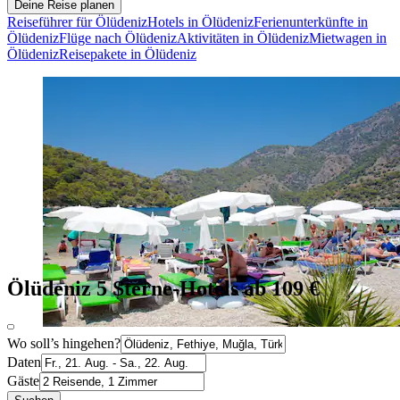
Deine Reise planen
Reiseführer für Ölüdeniz
Hotels in Ölüdeniz
Ferienunterkünfte in
Ölüdeniz
Flüge nach Ölüdeniz
Aktivitäten in Ölüdeniz
Mietwagen in
Ölüdeniz
Reisepakete in Ölüdeniz
Ölüdeniz 5 Sterne-Hotels ab 109 €
Wo soll’s hingehen?
Daten
Gäste