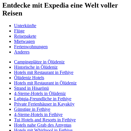
Entdecke mit Expedia eine Welt voller
Reisen
Unterkünfte
Flüge
Reisepakete
Mietwagen
Ferienwohnungen
Anderes
Campingplätze in Ölüdeniz
Historische in Ölüdeniz
Hotels mit Restaurant in Fethiye
Ölüdeniz Hotels
Hotels mit Restaurant in Ölüdeniz
Strand in Hisarönü
4-Sterne-Hotels in Ölüdeniz
Lgbtqia-Freundliche in Fethiye
Private Ferienhäuser in Kayaköy
Günstige in Fethiye
4-Sterne-Hotels in Fethiye
Tui Hotels and Resorts in Fethiye
Hotels nahe Grab des Amyntas
Hotels mit Whirlpool in Fethiye