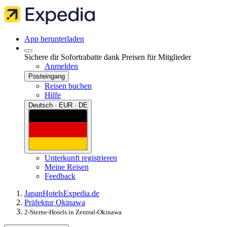
App herunterladen
Sichere dir Sofortrabatte dank Preisen für Mitglieder
Anmelden
Posteingang
Reisen buchen
Hilfe
Deutsch · EUR · DE
Unterkunft registrieren
Meine Reisen
Feedback
Japan
Hotels
Expedia.de
Präfektur Okinawa
2-Sterne-Hotels in Zentral-Okinawa