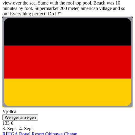
view over the sea. Same with the roof top pool. Beach was 10
minutes by foot. Supermarket 200 meter, american village and so
on! Everything perfect! Do it!“
Vjollca
Weniger anzeigen
133 €
3. Sept.–4. Sept.
RIHGA Royal Resort Okinawa Chatan