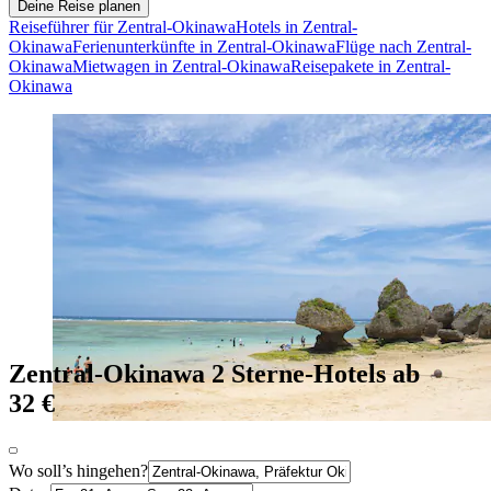
Deine Reise planen
Reiseführer für Zentral-Okinawa
Hotels in Zentral-
Okinawa
Ferienunterkünfte in Zentral-Okinawa
Flüge nach Zentral-
Okinawa
Mietwagen in Zentral-Okinawa
Reisepakete in Zentral-
Okinawa
Zentral-Okinawa 2 Sterne-Hotels ab
32 €
Wo soll’s hingehen?