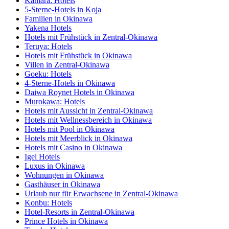
Kamara: Hotels
5-Sterne-Hotels in Koja
Familien in Okinawa
Yakena Hotels
Hotels mit Frühstück in Zentral-Okinawa
Teruya: Hotels
Hotels mit Frühstück in Okinawa
Villen in Zentral-Okinawa
Goeku: Hotels
4-Sterne-Hotels in Okinawa
Daiwa Roynet Hotels in Okinawa
Murokawa: Hotels
Hotels mit Aussicht in Zentral-Okinawa
Hotels mit Wellnessbereich in Okinawa
Hotels mit Pool in Okinawa
Hotels mit Meerblick in Okinawa
Hotels mit Casino in Okinawa
Igei Hotels
Luxus in Okinawa
Wohnungen in Okinawa
Gasthäuser in Okinawa
Urlaub nur für Erwachsene in Zentral-Okinawa
Konbu: Hotels
Hotel-Resorts in Zentral-Okinawa
Prince Hotels in Okinawa