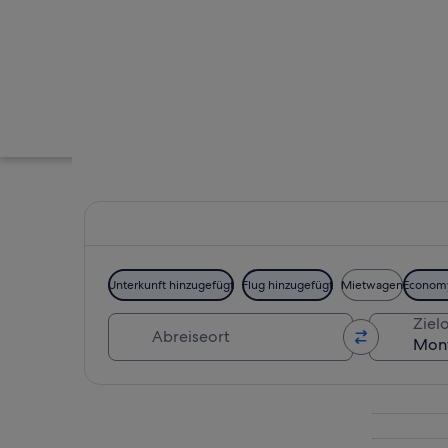
Unterkunft hinzugefügt
Flug hinzugefügt
Mietwagen
Econom
Abreiseort
Zielo
Ein felsiger Stran
Karte erkunden