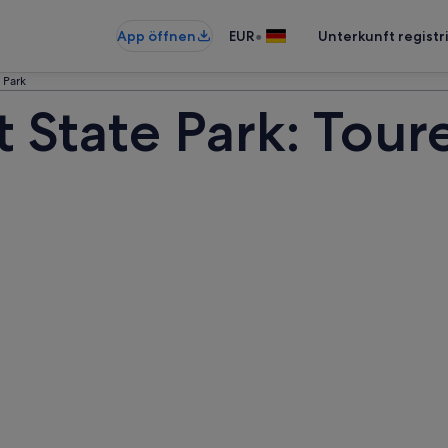
•
App öffnen
EUR
Unterkunft registr
 Park
 State Park: Tour