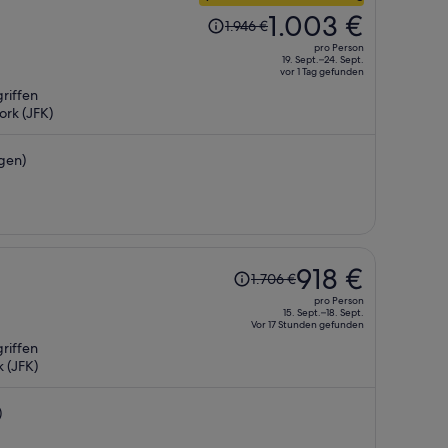
en uns demnächst ein anderes Hotel suchen
Der
1.003 €
1.946 €
Preis
pro Person
betrug
19. Sept.–24. Sept.
vor 1 Tag gefunden
1.946 €,
riffen
jetzt
rk (JFK)
beträgt
er
gen)
1.003 €
pro
Person
Der
918 €
1.706 €
Preis
pro Person
betrug
15. Sept.–18. Sept.
Vor 17 Stunden gefunden
1.706 €,
riffen
jetzt
 (JFK)
beträgt
er
)
918 €
pro