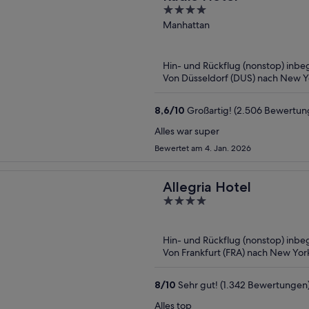
verstehen, aber nicht so. Wir werd
4
out
Manhattan
of
5
Hin- und Rückflug (nonstop) inbeg
Von Düsseldorf (DUS) nach New Yo
8,6
/
10
Großartig! (2.506 Bewertun
Alles war super
Bewertet am 4. Jan. 2026
Allegria Hotel
4
out
of
Hin- und Rückflug (nonstop) inbeg
5
Von Frankfurt (FRA) nach New York
8
/
10
Sehr gut! (1.342 Bewertungen
Alles top