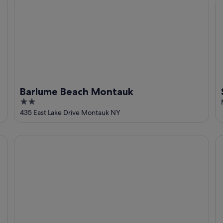
Barlume Beach Montauk
Sp
Barlume Beach Montauk
2
out
435 East Lake Drive Montauk NY
of
5
o Lake Montauk and Ditch...
Marram
Ab