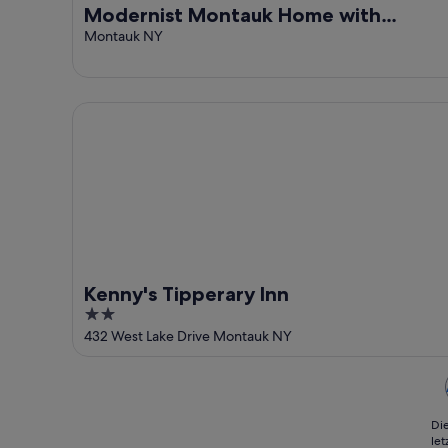
Modernist Montauk Home with
Heated Pool, Close to Lake Montauk
Montauk NY
and Ditch...
Kenny's Tipperary Inn
Kenny's Tipperary Inn
2
out
432 West Lake Drive Montauk NY
of
5
Die
le