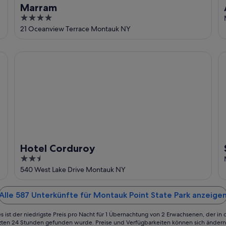
Marram
4
out
21 Oceanview Terrace Montauk NY
of
5
Hotel Corduroy
Sp
Hotel Corduroy
2.5
out
540 West Lake Drive Montauk NY
of
5
Alle 587 Unterkünfte für Montauk Point State Park anzeige
s ist der niedrigste Preis pro Nacht für 1 Übernachtung von 2 Erwachsenen, der in
tzten 24 Stunden gefunden wurde. Preise und Verfügbarkeiten können sich ändern.