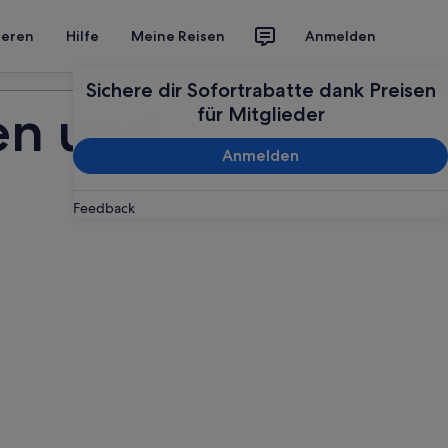
ieren
Hilfe
Meine Reisen
Anmelden
Deine Reise planen
Sichere dir Sofortrabatte dank Preisen
en und
für Mitglieder
Anmelden
Feedback