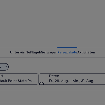
Eine Küs
Unterkünfte
Flüge
Mietwagen
Reisepakete
Aktivitäten
Eine Gru
y
rt
Daten
Fr., 28. Aug. - Mo., 31. Aug.
d mit einem Leuchtturm, Meereswellen und Grasbewuchs.