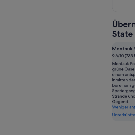
Übern
State
Montauk P
9.6/10 (735
Montauk Poi
grüne Oase 
einem ents
inmitten de
bei einem g
Spaziergang
Strände und
Gegend.
Weniger an
Unterkünfte