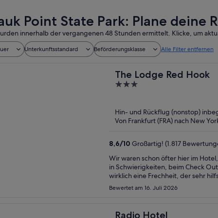
uk Point State Park: Plane deine R
urden innerhalb der vergangenen 48 Stunden ermittelt. Klicke, um aktua
auer
Unterkunftsstandard
Beförderungsklasse
Alle Filter entfernen
The Lodge Red Hook
3
out
of
Hin- und Rückflug (nonstop) inbeg
5
Von Frankfurt (FRA) nach New York
8,6
/
10
Großartig! (1.817 Bewertung
Wir waren schon öfter hier im Hotel
in Schwierigkeiten, beim Check Out
wirklich eine Frechheit, der sehr h
freundlich und hilfsbereit, aber m
Bewertet am 16. Juli 2026
Tüten nicht gefällt und auch nicht d
er bekommt viel Frust und Ärger der
auch nachgelassen. Das Hotel ist me
Radio Hotel