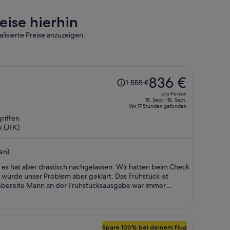
eise hierhin
lisierte Preise anzuzeigen.
Der
836 €
1.555 €
Preis
pro Person
betrug
15. Sept.–18. Sept.
Vor 17 Stunden gefunden
1.555 €,
riffen
jetzt
 (JFK)
beträgt
er
en)
836 €
pro
, es hat aber drastisch nachgelassen. Wir hatten beim Check
Person
 würde unser Problem aber geklärt. Das Frühstück ist
ilfsbereite Mann an der Frühstücksausgabe war immer
an merkt das ihm das neue Konzept mit dem Frühstück in
ahinter steht, er versucht aber das beste daraus zu machen,
 anderen Gäste ab, was mir sehr leid tut. Die Sauberkeit hat
hr auf Profit aus, kann man auch in der heutigen Zeit
Spare 100% bei deinem Flug