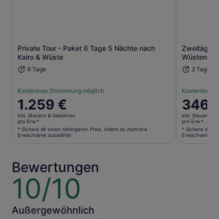
Wird in einem neuen Tab geöffne
Private Tour - Paket 6 Tage 5 Nächte nach
Zweitägige
Kairo & Wüste
Wüstencam
6 Tage
2 Tage
Kostenlose Stornierung möglich
Kostenlose S
Der
1.259 €
Der
346 
Preis
Preis
inkl. Steuern & Gebühren
inkl. Steuern &
beträgt
beträgt
pro Erw.*
pro Erw.*
1.259 €
346 €
* Sichere dir einen niedrigeren Preis, indem du mehrere
* Sichere dir e
Erwachsene auswählst
Erwachsene au
pro
pro
Erw.*
Erw.*
* Sichere
* Sichere
Bewertungen
dir
dir
10/10
10
einen
einen
von
niedrigeren
niedriger
10
Preis,
Preis,
indem
indem
Außergewöhnlich
du
du