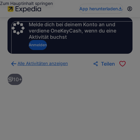
Zum Hauptinhalt springen
App herunterladen
Melde dich bei deinem Konto an und
verdiene OneKeyCash, wenn du eine
Aktivität buchst
Anmelden
Alle Aktivitäten anzeigen
Teilen
Zurück
zur
10+
Ergebnisseite
für
Aktivitäten.