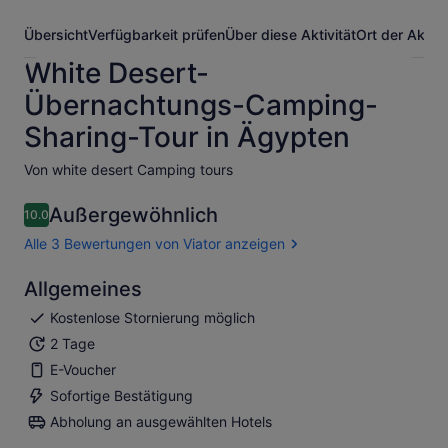
Übersicht
Verfügbarkeit prüfen
Über diese Aktivität
Ort der Aktivi
White Desert-
Übernachtungs-Camping-
Sharing-Tour in Ägypten
Von white desert Camping tours
Außergewöhnlich
10.0
10.0 von 10
Alle 3 Bewertungen von Viator anzeigen
Allgemeines
Kostenlose Stornierung möglich
2 Tage
E-Voucher
Sofortige Bestätigung
Abholung an ausgewählten Hotels