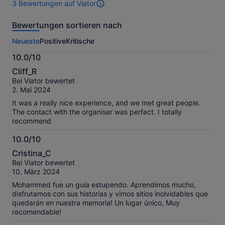
3 Bewertungen auf Viator
3
mehrere
mehrere
Bewertungen
Erwachsene
Erwachse
Bewertungen sortieren nach
dieser
auswählst
auswählst
Aktivität.
Neueste
Positive
Kritische
Weitere
Informationen
10.0/10
zu
10.0
unseren
Cliff_R
von
geprüften
Bei Viator bewertet
10
Bewertungen.
2. Mai 2024
It was a really nice experience, and we met great people.
The contact with the organiser was perfect. I totally
recommend
10.0/10
10.0
Cristina_C
von
Bei Viator bewertet
10
10. März 2024
Mohammed fue un guía estupendo. Aprendimos mucho,
disfrutamos con sus historias y vimos sitios inolvidables que
quedarán en nuestra memoria! Un lugar único, Muy
recomendable!