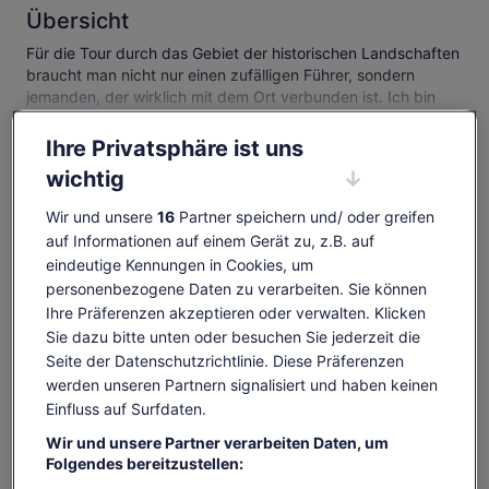
Übersicht
Für die Tour durch das Gebiet der historischen Landschaften
braucht man nicht nur einen zufälligen Führer, sondern
jemanden, der wirklich mit dem Ort verbunden ist. Ich bin
seit meiner Kindheit durch diese Wüste gewandert und habe
Mehr anzeigen
etwas über die Geschichte der Gegend erfahren durch eine
Ihre Privatsphäre ist uns
langjährige Erfahrung. Wenn ich die Ehre hätte, unseren
wichtig
Gästen die schwarz-weiße Wüste vorzustellen, würden wir
Melde dich bei deinem Konto an und
unser Bestes geben, damit sie die Schönheit des Ortes und
Wir und unsere
16
Partner speichern und/ oder greifen
verdiene OneKeyCash, wenn du eine
seiner umliegenden Seiten, sowohl der kulturellen als auch
auf Informationen auf einem Gerät zu, z.B. auf
Aktivität buchst
der geografischen Seite, spüren und genießen können.
eindeutige Kennungen in Cookies, um
Anmelden
personenbezogene Daten zu verarbeiten. Sie können
Ihre Präferenzen akzeptieren oder verwalten. Klicken
Sie dazu bitte unten oder besuchen Sie jederzeit die
Verfügbarkeit prüfen
Seite der Datenschutzrichtlinie. Diese Präferenzen
werden unseren Partnern signalisiert und haben keinen
Daten
Einfluss auf Surfdaten.
Sa., 8. Aug.–Sa., 22. Aug.
Wir und unsere Partner verarbeiten Daten, um
Folgendes bereitzustellen:
Reisende