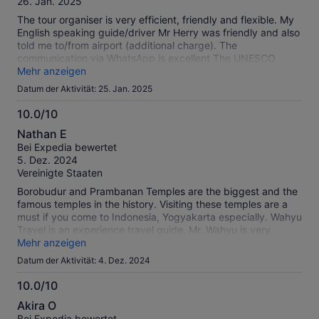
26. Jan. 2025
The tour organiser is very efficient, friendly and flexible. My
English speaking guide/driver Mr Herry was friendly and also
told me to/from airport (additional charge). The
communication via WhatsApp is excellent The UNESCO
temples are amazing. Borobudur entry ticket must be pre-
Mehr anzeigen
booked and is extra (you do this via link sent by the
Datum der Aktivität: 25. Jan. 2025
operator. As a foreigner you have to give passport details).
Prambanan can be done on the day when you go there
10.0/10
(again extra price). Travel times are long but the driver is
10.0
Nathan E
skilled and a quilts car with AC and water. I also stopped for
von
Bei Expedia bewertet
ceevet coffee which was interesting! I do recommend this
10
5. Dez. 2024
tour agent as price is also competitive
Vereinigte Staaten
Borobudur and Prambanan Temples are the biggest and the
famous temples in the history. Visiting these temples are a
must if you come to Indonesia, Yogyakarta especially. Wahyu
Travel is an experience travel guide, Mr. Wahyu is very
friendly and helpful in this trip.
Mehr anzeigen
Datum der Aktivität: 4. Dez. 2024
10.0/10
10.0
Akira O
von
Bei Expedia bewertet