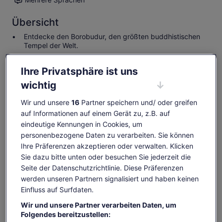
Übersicht
Entdecke den Borobudur, den größten buddhistischen
Tempel der Welt.
Erkunde Prambanan, den höchsten hinduistischen
Tempel in Indonesien.
Ihre Privatsphäre ist uns
Erkunde Prambanan als den schönsten Tempel der Welt.
wichtig
Wir und unsere
16
Partner speichern und/ oder greifen
Melde dich bei deinem Konto an und
auf Informationen auf einem Gerät zu, z.B. auf
verdiene OneKeyCash, wenn du eine
eindeutige Kennungen in Cookies, um
Aktivität buchst
personenbezogene Daten zu verarbeiten. Sie können
Anmelden
Ihre Präferenzen akzeptieren oder verwalten. Klicken
Sie dazu bitte unten oder besuchen Sie jederzeit die
Seite der Datenschutzrichtlinie. Diese Präferenzen
werden unseren Partnern signalisiert und haben keinen
Verfügbarkeit prüfen
Einfluss auf Surfdaten.
Wir und unsere Partner verarbeiten Daten, um
Daten ändern
Daten
Folgendes bereitzustellen:
ändern