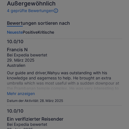
indem
indem
Außergewöhnlich
du
du
4 geprüfte Bewertungen
4
mehrere
mehrere
Bewertungen
Reisende
Erwachse
Bewertungen sortieren nach
dieser
auswählst
auswählst
Aktivität.
Neueste
Positive
Kritische
Weitere
Informationen
10.0/10
zu
10.0
unseren
Francis N
von
geprüften
Bei Expedia bewertet
10
Bewertungen.
29. März 2025
Australien
Our guide and driver,Wahyu was outstanding with his
knowledge and eagerness to help. He brought an extra
umbrella which was most useful with a sudden downpour at
the Prambanan temple complex. He was very interesting to
speak with and he shared a lot of local information with us.
Mehr anzeigen
We would highly recommend him to lead expeditions.
Datum der Aktivität: 28. März 2025
Thanks, Francis and Merlin
10.0/10
10.0
Ein verifizierter Reisender
von
Bei Expedia bewertet
10