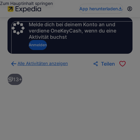
Zum Hauptinhalt springen
App herunterladen
Melde dich bei deinem Konto an und
verdiene OneKeyCash, wenn du eine
Aktivität buchst
Anmelden
Alle Aktivitäten anzeigen
Teilen
Zurück
zur
13+
Ergebnisseite
für
Aktivitäten.