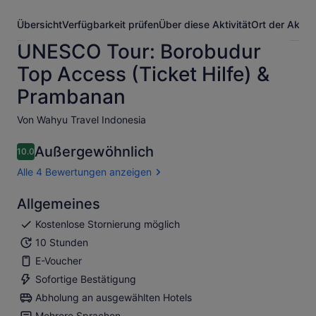
Übersicht
Verfügbarkeit prüfen
Über diese Aktivität
Ort der Aktivi
UNESCO Tour: Borobudur
Top Access (Ticket Hilfe) &
Prambanan
Von Wahyu Travel Indonesia
Außergewöhnlich
10.0
10.0 von 10
Alle 4 Bewertungen anzeigen
Allgemeines
Kostenlose Stornierung möglich
10 Stunden
E-Voucher
Sofortige Bestätigung
Abholung an ausgewählten Hotels
Mehrere Sprachen