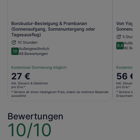
Borobudur-Besteigung & Prambanan
Von Yogyak
(Sonnenaufgang, Sonnenuntergang oder
Sonnenaufg
Wird in einem neuen Tab geöffne
Tagesausflug)
5 Stunden
10 Stunden
Außerge
9.4
9.4 von 10
90 Bewe
Außergewöhnlich
10
10 von 10
48 Bewertungen
Kostenlose Stornierung möglich
Kostenlose S
Der
27 €
Der
56 €
Preis
Preis
inkl. Steuern & Gebühren
inkl. Steuern &
beträgt
beträgt
pro Erw.*
pro Erw.*
27 €
56 €
* Sichere dir einen niedrigeren Preis, indem du mehrere Reisende
* Sichere dir e
auswählst
Erwachsene au
pro
pro
Erw.*
Erw.*
* Sichere
* Sichere
Bewertungen
dir
dir
10/10
10
einen
einen
von
niedrigeren
niedriger
10
Preis,
Preis,