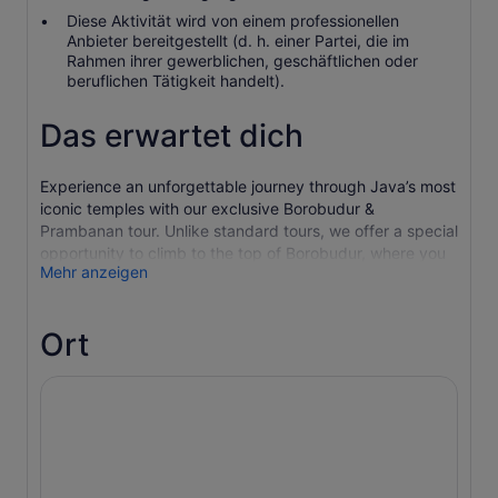
Diese Aktivität wird von einem professionellen
Anbieter bereitgestellt (d. h. einer Partei, die im
Rahmen ihrer gewerblichen, geschäftlichen oder
beruflichen Tätigkeit handelt).
Das erwartet dich
Experience an unforgettable journey through Java’s most
iconic temples with our exclusive Borobudur &
Prambanan tour. Unlike standard tours, we offer a special
opportunity to climb to the top of Borobudur, where you
Mehr anzeigen
can admire the breathtaking stone carvings and enjoy
panoramic views of the surrounding landscapes.
With a knowledgeable local guide, you’ll uncover the rich
Ort
history, hidden stories, and spiritual significance of these
UNESCO World Heritage Sites. We provide personalized
service, including hotel pickup from anywhere in
Yogyakarta, ensuring a hassle-free and comfortable
experience.
Due to the limited access to Borobudur’s upper structure
(only 150 visitors per hour), we highly recommend