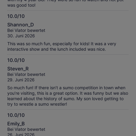
was good too!
10.0/10
10.0
Shannon_D
von
Bei Viator bewertet
10
30. Juni 2026
This was so much fun, especially for kids! It was a very
interactive show and the lunch included was nice.
10.0/10
10.0
Steven_R
von
Bei Viator bewertet
10
29. Juni 2026
So much fun! If there isn’t a sumo competition in town when
you’re visiting, this is a great option. It was funny but we also
learned about the history of sumo. My son loved getting to
try to wrestle a sumo wrestler!
10.0/10
10.0
Emily_B
von
Bei Viator bewertet
10
26. Juni 2026