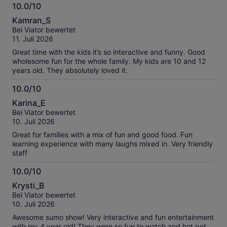
10.0/10
10.0
Kamran_S
von
Bei Viator bewertet
10
11. Juli 2026
Great time with the kids it’s so interactive and funny. Good
wholesome fun for the whole family. My kids are 10 and 12
years old. They absolutely loved it.
10.0/10
10.0
Karina_E
von
Bei Viator bewertet
10
10. Juli 2026
Great for families with a mix of fun and good food. Fun
learning experience with many laughs mixed in. Very friendly
staff
10.0/10
10.0
Krysti_B
von
Bei Viator bewertet
10
10. Juli 2026
Awesome sumo show! Very interactive and fun entertainment
with my 4 year old! They were so fun to watch and hot pot