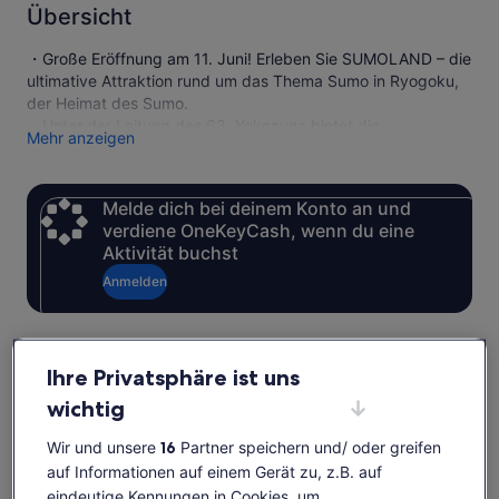
Übersicht
・Große Eröffnung am 11. Juni! Erleben Sie SUMOLAND – die
ultimative Attraktion rund um das Thema Sumo in Ryogoku,
der Heimat des Sumo.
・Unter der Leitung des 63. Yokozuna bietet die
Mehr anzeigen
Veranstaltung beeindruckende Sumo-Vorführungen
ehemaliger Sumo-Profis.
・Betreten Sie den Ring, machen Sie Fotos mit Sumo-
Melde dich bei deinem Konto an und
Ringern, genießen Sie einen authentischen Yokozuna-
verdiene OneKeyCash, wenn du eine
Chanko-Eintopf und probieren Sie sich im Mochi-Stampfen!
Aktivität buchst
※Das Sumo-Erlebnis ist ein Unterhaltungsprogramm für
Erwachsene und Kinder und unterscheidet sich vom
Anmelden
morgendlichen Training oder von offiziellen Turnieren.
※Sollten sich viele Gäste für die Sumo-Herausforderung oder
das Mochi-Stampfen anmelden, kann die Teilnahme auf eine
Person pro Gruppe beschränkt oder per Los entschieden
Verfügbarkeit prüfen
Ihre Privatsphäre ist uns
werden.
wichtig
※Die Souvenirs können je nach Saison variieren.
Daten
※Vegetarische und vegane Gerichte sind auf Anfrage
Sa., 8. Aug.–Sa., 22. Aug.
Wir und unsere
16
Partner speichern und/ oder greifen
mindestens 2 Tage im Voraus erhältlich.
auf Informationen auf einem Gerät zu, z.B. auf
※Glutenfreie und Halal-Gerichte sind nicht erhältlich, Gäste
Reisende
eindeutige Kennungen in Cookies, um