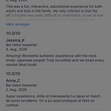
This was a fun, interactive, educational experience for both
adults and kids in the family. My only criticism is that the
MC's English was really difficult to understand, so we all had
a hard time understanding most of it. The English in the
video show was perfect. The venue is very close to Ryogoku
Mehr anzeigen
Edo Noren, Sumo Museum, and Ryogoku Sumo Arena. If you
10.0/10
have time, I highly recommend you budget some time to
10.0
check those places out too.
Jessica_K
von
Bei Viator bewertet
10
6. Aug. 2026
Amazing! Wonderful authentic experience with the most
lovely Japanese people! Truly incredible and we loved every
minute! Must book!
10.0/10
10.0
Anne_C
von
Bei Viator bewertet
10
2. Aug. 2026
Super experience, drôle et interessante Le repas et match
de sumo excellents. On a pu aussi pratiquer et faire un
combat.