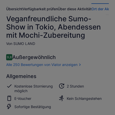
Übersicht
Verfügbarkeit prüfen
Über diese Aktivität
Ort der Aktivi
Veganfreundliche Sumo-
Show in Tokio, Abendessen
mit Mochi-Zubereitung
Von SUMO LAND
Bewertungen
Außergewöhnlich
9,8
9,8 von 10.
Alle 250 Bewertungen von Viator anzeigen
Außergewöhnlich
Allgemeines
9.8
9.8 von 10
Alle 250
Kostenlose Stornierung
2 Stunden
Bewertungen
möglich
von Viator
anzeigen
E-Voucher
Kein Schlangestehen
Sofortige Bestätigung