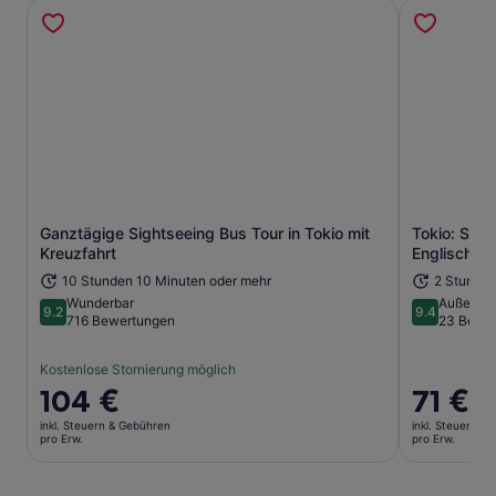
Ganztägige Sightseeing Bus Tour in Tokio mit
Tokio: Sum
Wird in einem neuen Tab geöffne
Kreuzfahrt
Englisch)
10 Stunden 10 Minuten oder mehr
2 Stunde
Wunderbar
Außerge
9.2
9.4
9.2 von 10
9.4 von 10
716 Bewertungen
23 Bewe
Kostenlose Stornierung möglich
Der
104 €
Der
71 €
Preis
Preis
inkl. Steuern & Gebühren
inkl. Steuern &
beträgt
beträgt
pro Erw.
pro Erw.
104 €
71 €
pro
pro