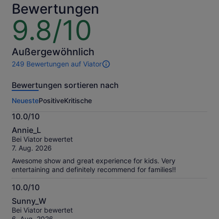
Erw.
Erw.
Bewertungen
9.8/10
9.8
von
10
Außergewöhnlich
249 Bewertungen auf Viator
249
Bewertungen
Bewertungen sortieren nach
dieser
Aktivität.
Neueste
Positive
Kritische
Weitere
Informationen
10.0/10
zu
10.0
unseren
Annie_L
von
geprüften
Bei Viator bewertet
10
Bewertungen.
7. Aug. 2026
Awesome show and great experience for kids. Very
entertaining and definitely recommend for families!!
10.0/10
10.0
Sunny_W
von
Bei Viator bewertet
10
6. Aug. 2026