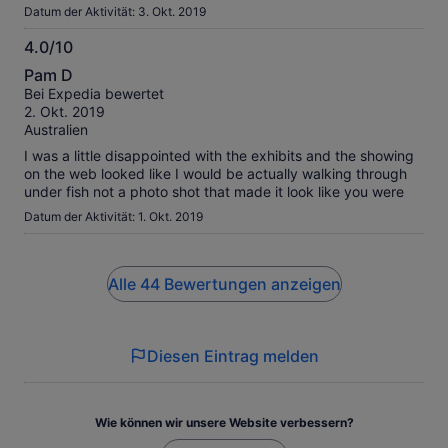
Datum der Aktivität: 3. Okt. 2019
4.0/10
4.0
Pam D
von
Bei Expedia bewertet
10
2. Okt. 2019
Australien
I was a little disappointed with the exhibits and the showing
on the web looked like I would be actually walking through
under fish not a photo shot that made it look like you were
Datum der Aktivität: 1. Okt. 2019
Alle 44 Bewertungen anzeigen
Diesen Eintrag melden
Wie können wir unsere Website verbessern?