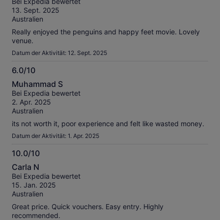
Bei Expedia bewertet
10
13. Sept. 2025
Australien
Really enjoyed the penguins and happy feet movie. Lovely
venue.
Datum der Aktivität: 12. Sept. 2025
6.0/10
6.0
Muhammad S
von
Bei Expedia bewertet
10
2. Apr. 2025
Australien
its not worth it, poor experience and felt like wasted money.
Datum der Aktivität: 1. Apr. 2025
10.0/10
10.0
Carla N
von
Bei Expedia bewertet
10
15. Jan. 2025
Australien
Great price. Quick vouchers. Easy entry. Highly
recommended.