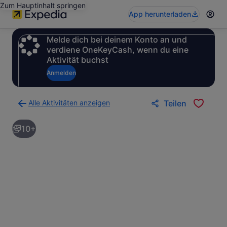
Zum Hauptinhalt springen
App herunterladen
Melde dich bei deinem Konto an und
verdiene OneKeyCash, wenn du eine
Aktivität buchst
Anmelden
Alle Aktivitäten anzeigen
Teilen
Zurück
zur
10+
Ergebnisseite
für
Aktivitäten.