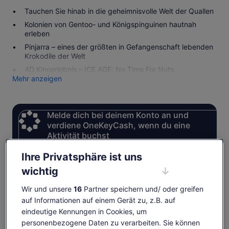
Tauchen Sie hinab in die geheimnisvolle Welt der Quallen
Kolonien von Gentoo- und Königspinguinen hautnah
erleben
Pinjarra – eines der größten in Gefangenschaft lebenden
Krokodile der Welt
4D Kinoerlebnis – ICE AGE: No Time For Nuts
Mehr anzeigen
Melde dich bei deinem Konto an und
verdiene OneKeyCash, wenn du eine
Aktivität buchst
Anmelden
Ihre Privatsphäre ist uns
wichtig
Wir und unsere
16
Partner speichern und/ oder greifen
Verfügbarkeit prüfen
auf Informationen auf einem Gerät zu, z.B. auf
eindeutige Kennungen in Cookies, um
Daten
personenbezogene Daten zu verarbeiten. Sie können
Fr., 7. Aug.–Fr., 21. Aug.