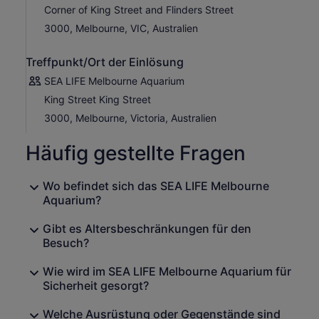
Corner of King Street and Flinders Street
In der weiträumigen Anlage begeben Sie sich auf eine
Reise in die atemberaubenden Tiefen des Ozeans, wo
3000, Melbourne, VIC, Australien
unglaubliche Kreaturen wie Sägefische, Schwarzspitzen-
Riffhai, Rochen und ein riesiger grauer Sandtigerhai
Treffpunkt/Ort der Einlösung
durch die Unterwasser-Wunderwelt gleiten.
SEA LIFE Melbourne Aquarium
Mit unglaublichen Tierausstellungen, spannenden
King Street King Street
Aktivitäten und fachkundigen Präsentationen von
Tierpflegern wird SEA LIFE Melbourne i
s
die Liebe zu den
3000, Melbourne, Victoria, Australien
Ozeanen wecken.
Häufig gestellte Fragen
Wo befindet sich das SEA LIFE Melbourne
Aquarium?
Gibt es Altersbeschränkungen für den
Besuch?
Wie wird im SEA LIFE Melbourne Aquarium für
Sicherheit gesorgt?
Welche Ausrüstung oder Gegenstände sind