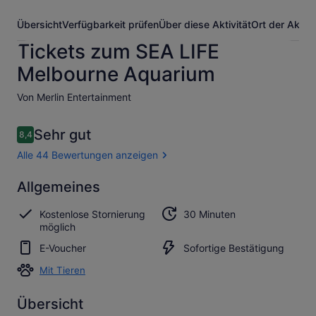
Übersicht
Verfügbarkeit prüfen
Über diese Aktivität
Ort der Aktivi
Tickets zum SEA LIFE
Melbourne Aquarium
Von Merlin Entertainment
Bewertungen
Sehr gut
8,4
8,4 von 10.
Alle 44 Bewertungen anzeigen
Sehr
Allgemeines
8.4
8.4 von 10
gut
Kostenlose Stornierung
30 Minuten
Alle 44
möglich
Bewertungen
E-Voucher
Sofortige Bestätigung
anzeigen
Mit Tieren
Übersicht