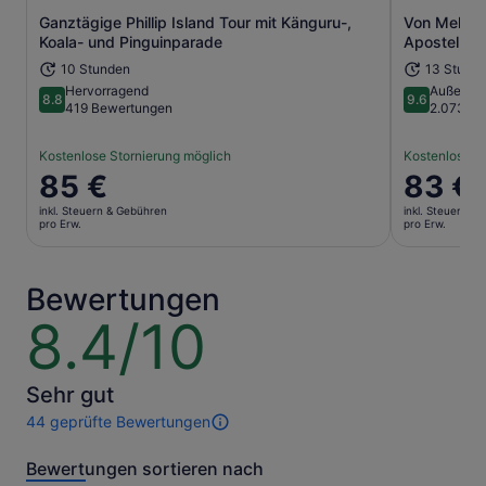
Ganztägige Phillip Island Tour mit Känguru-,
Von Melbou
Wird in einem neuen Tab geöffne
Koala- und Pinguinparade
Apostel, Wi
10 Stunden
13 Stund
Hervorragend
Außerge
8.8
9.6
8.8 von 10
9.6 von 10
419 Bewertungen
2.073 B
Kostenlose Stornierung möglich
Kostenlose S
Der
85 €
Der
83 €
Preis
Preis
inkl. Steuern & Gebühren
inkl. Steuern &
beträgt
beträgt
pro Erw.
pro Erw.
85 €
83 €
pro
pro
Erw.
Erw.
Bewertungen
8.4/10
8.4
von
10
Sehr gut
44 geprüfte Bewertungen
44
Bewertungen
Bewertungen sortieren nach
dieser