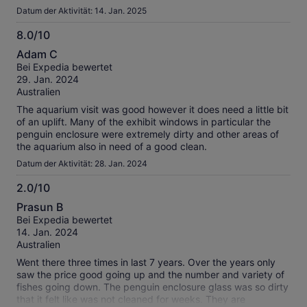
Datum der Aktivität: 14. Jan. 2025
8.0/10
8.0
Adam C
von
Bei Expedia bewertet
10
29. Jan. 2024
Australien
The aquarium visit was good however it does need a little bit
of an uplift. Many of the exhibit windows in particular the
penguin enclosure were extremely dirty and other areas of
the aquarium also in need of a good clean.
Datum der Aktivität: 28. Jan. 2024
2.0/10
2.0
Prasun B
von
Bei Expedia bewertet
10
14. Jan. 2024
Australien
Went there three times in last 7 years. Over the years only
saw the price good going up and the number and variety of
fishes going down. The penguin enclosure glass was so dirty
that it felt like was not cleaned for weeks. They are