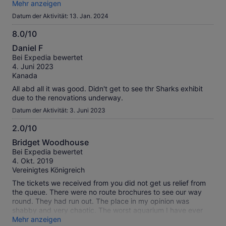
promoting saying they upgraded but felt like paying extra
Mehr anzeigen
money for a downgraded experience. Anyone who went to
Datum der Aktivität: 13. Jan. 2024
other aquariums will sure say that this is probably the
poorest among the lot. Not recommended. Complete waste
8.0/10
of money.
8.0
Daniel F
von
Bei Expedia bewertet
10
4. Juni 2023
Kanada
All abd all it was good. Didn't get to see thr Sharks exhibit
due to the renovations underway.
Datum der Aktivität: 3. Juni 2023
2.0/10
2.0
Bridget Woodhouse
von
Bei Expedia bewertet
10
4. Okt. 2019
Vereinigtes Königreich
The tickets we received from you did not get us relief from
the queue. There were no route brochures to see our way
round. They had run out. The place in my opinion was
shabby and very chaotic. The worst aquarium I have ever
visited.
Mehr anzeigen