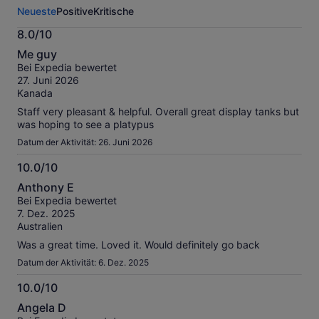
Aktivität.
Neueste
Positive
Kritische
Weitere
Informationen
8.0/10
zu
8.0
unseren
Me guy
von
geprüften
Bei Expedia bewertet
10
Bewertungen.
27. Juni 2026
Kanada
Staff very pleasant & helpful. Overall great display tanks but
was hoping to see a platypus
Datum der Aktivität: 26. Juni 2026
10.0/10
10.0
Anthony E
von
Bei Expedia bewertet
10
7. Dez. 2025
Australien
Was a great time. Loved it. Would definitely go back
Datum der Aktivität: 6. Dez. 2025
10.0/10
10.0
Angela D
von