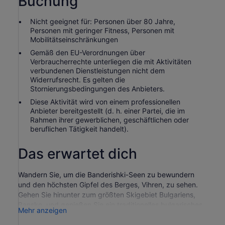
Buchung
auswählst
Nicht geeignet für: Personen über 80 Jahre,
Personen mit geringer Fitness, Personen mit
Mobilitätseinschränkungen
Gemäß den EU-Verordnungen über
Verbraucherrechte unterliegen die mit Aktivitäten
verbundenen Dienstleistungen nicht dem
Widerrufsrecht. Es gelten die
Stornierungsbedingungen des Anbieters.
Diese Aktivität wird von einem professionellen
Anbieter bereitgestellt (d. h. einer Partei, die im
Rahmen ihrer gewerblichen, geschäftlichen oder
beruflichen Tätigkeit handelt).
Das erwartet dich
Wandern Sie, um die Banderishki-Seen zu bewundern
und den höchsten Gipfel des Berges, Vihren, zu sehen.
Gehen Sie hinunter zum größten Skigebiet Bulgariens,
Bansko, und genießen Sie ein traditionelles bulgarisches
Mehr anzeigen
Mittagessen. Machen Sie einen geführten Spaziergang
durch den historischen Teil der Stadt und erfahren Sie