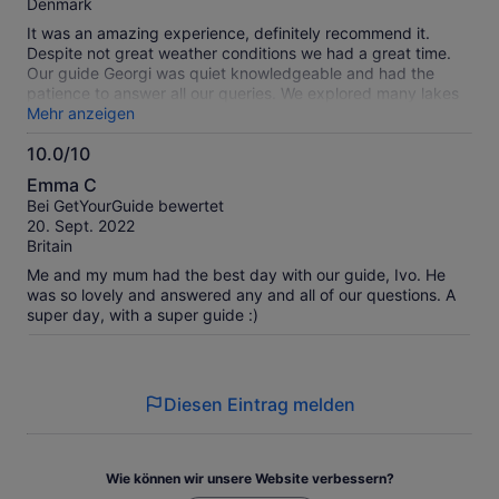
Denmark
It was an amazing experience, definitely recommend it.
Despite not great weather conditions we had a great time.
Our guide Georgi was quiet knowledgeable and had the
patience to answer all our queries. We explored many lakes
and the beautiful Bansko, but unfortunately the town was
Mehr anzeigen
quite, due to off season, however our guide gave us a tour
10.0/10
around the town and it was nice to walk around.
10.0
Emma C
von
Bei GetYourGuide bewertet
10
20. Sept. 2022
Britain
Me and my mum had the best day with our guide, Ivo. He
was so lovely and answered any and all of our questions. A
super day, with a super guide :)
Diesen Eintrag melden
Wie können wir unsere Website verbessern?