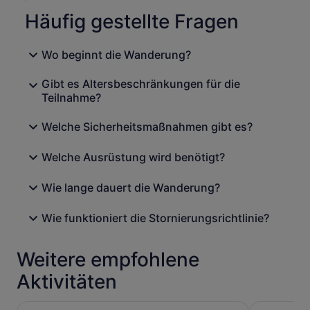
Erfahren Sie mehr über den Beginn der Renaissance im
Häufig gestellte Fragen
18. Jahrhundert.
Beginnen Sie gegen 16:30 Uhr Ihre Reise zurück nach
Sofia. Ihr Reiseleiter bringt Sie zu Ihrem Hotel.
Wo beginnt die Wanderung?
Gibt es Altersbeschränkungen für die
Teilnahme?
Welche Sicherheitsmaßnahmen gibt es?
Welche Ausrüstung wird benötigt?
Wie lange dauert die Wanderung?
Wie funktioniert die Stornierungsrichtlinie?
Weitere empfohlene
Aktivitäten