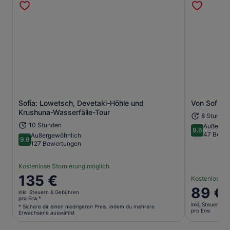
Sofia: Lowetsch, Devetaki-Höhle und
Von Sofia 
Wird in einem neuen Tab geöffne
Krushuna-Wasserfälle-Tour
8 Stunden
10 Stunden
Außerge
9.6
9.6 von 10
47 Bewe
Außergewöhnlich
9.6
9.6 von 10
127 Bewertungen
Kostenlose Stornierung möglich
Der
135 €
Kostenlose S
Preis
Der
89 €
inkl. Steuern & Gebühren
beträgt
Preis
pro Erw.*
inkl. Steuern &
135 €
* Sichere dir einen niedrigeren Preis, indem du mehrere
beträgt
pro Erw.
Erwachsene auswählst
pro
89 €
Erw.*