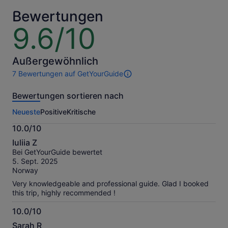
pro
* Sichere
Erw.
Bewertungen
dir
9.6/10
9.6
einen
von
niedrigeren
10
Preis,
indem
Außergewöhnlich
du
7 Bewertungen auf GetYourGuide
7
mehrere
Bewertungen
Erwachsene
Bewertungen sortieren nach
dieser
auswählst
Aktivität.
Neueste
Positive
Kritische
Weitere
Informationen
10.0/10
zu
10.0
unseren
Iuliia Z
von
geprüften
Bei GetYourGuide bewertet
10
Bewertungen.
5. Sept. 2025
Norway
Very knowledgeable and professional guide. Glad I booked
this trip, highly recommended !
10.0/10
10.0
Sarah R