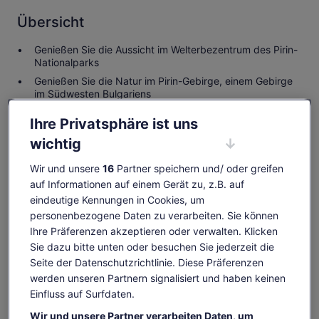
Übersicht
Genießen Sie die Aussicht im Welterbezentrum des Pirin-
Nationalparks
Genießen Sie die Natur im Pirin-Gebirge, einem Gebirge
im Südwesten Bulgariens
Genießen Sie traditionelle bulgarische Küche im Skigebiet
Ihre Privatsphäre ist uns
Bansko
wichtig
Entspannen Sie sich bei einem komfortablen Hin- und
Rücktransfer ab Sofia
Wir und unsere
16
Partner speichern und/ oder greifen
auf Informationen auf einem Gerät zu, z.B. auf
eindeutige Kennungen in Cookies, um
Melde dich bei deinem Konto an und
personenbezogene Daten zu verarbeiten. Sie können
verdiene OneKeyCash, wenn du eine
Ihre Präferenzen akzeptieren oder verwalten. Klicken
Aktivität buchst
Sie dazu bitte unten oder besuchen Sie jederzeit die
Anmelden
Seite der Datenschutzrichtlinie. Diese Präferenzen
werden unseren Partnern signalisiert und haben keinen
Einfluss auf Surfdaten.
Verfügbarkeit prüfen
Wir und unsere Partner verarbeiten Daten, um