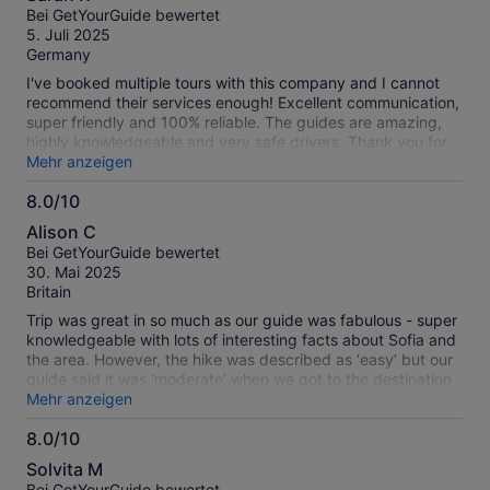
von
Bei GetYourGuide bewertet
10
5. Juli 2025
Germany
I've booked multiple tours with this company and I cannot
recommend their services enough! Excellent communication,
super friendly and 100% reliable. The guides are amazing,
highly knowledgeable and very safe drivers. Thank you for
this fantastic day and unforgettable experience :)
Mehr anzeigen
8.0/10
8.0
Alison C
von
Bei GetYourGuide bewertet
10
30. Mai 2025
Britain
Trip was great in so much as our guide was fabulous - super
knowledgeable with lots of interesting facts about Sofia and
the area. However, the hike was described as ‘easy’ but our
guide said it was ‘moderate’ when we got to the destination
and I was unable to do a large portion of the hike, which was
Mehr anzeigen
disappointing. There was also no lunch included, despite it
8.0/10
saying so in the description so we arrived with no food, only
8.0
a couple of snacks and ended up having to buy our lunch.
Solvita M
von
Bei GetYourGuide bewertet