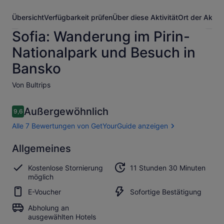
Übersicht
Verfügbarkeit prüfen
Über diese Aktivität
Ort der Aktivi
Sofia: Wanderung im Pirin-
Nationalpark und Besuch in
Bansko
Von Bultrips
Bewertungen
Außergewöhnlich
9,6
9,6 von 10.
Alle 7 Bewertungen von GetYourGuide anzeigen
Außergewöhnlich
Allgemeines
9.6
9.6 von 10
Alle 7
Kostenlose Stornierung
11 Stunden 30 Minuten
Bewertungen
möglich
von
GetYourGuide
E-Voucher
Sofortige Bestätigung
anzeigen
Abholung an
ausgewählten Hotels