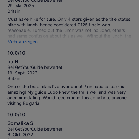
10
29. Mai 2025
Britain
Must have hike for sure. Only 4 stars given as the title states
hike with lunch, hence considered £125 I paid was
reasonable. Turned out the lunch was not included, others
had same confusion about this as well. Without the lunch, the
price paid is too high for sure. Agency must correct the title
Mehr anzeigen
as it's clear misrepresentation of the experience.
10.0/10
10.0
Ira H
von
Bei GetYourGuide bewertet
10
19. Sept. 2023
Britain
One of the best hikes I’ve ever done! Pirin national park is
amazing! My guide Lubo knew the trails well and was very
accommodating. Would recommend this activity to anyone
visiting Bulgaria.
10.0/10
10.0
Somalika S
von
Bei GetYourGuide bewertet
10
6. Okt. 2022