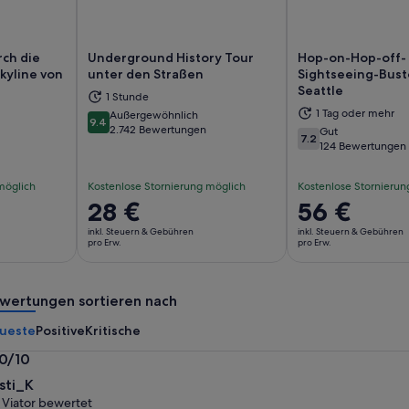
ch die
Underground History Tour
Hop-on-Hop-off-
Skyline von
unter den Straßen
Sightseeing-Bust
Seattle
d in einem neuen Tab geöffnet
Wird in einem neuen Tab geöffn
Wi
1 Stunde
1 Tag oder mehr
Außergewöhnlich
9.4
9.4 von 10
2.742 Bewertungen
Gut
7.2
7.2 von 10
124 Bewertungen
möglich
Kostenlose Stornierung möglich
Kostenlose Stornierun
Der
28 €
Der
56 €
Preis
Preis
inkl. Steuern & Gebühren
inkl. Steuern & Gebühren
beträgt
beträgt
pro Erw.
pro Erw.
28 €
56 €
pro
pro
wertungen sortieren nach
Erw.
Erw.
ueste
Positive
Kritische
.0/10
0
isti_K
n
 Viator bewertet