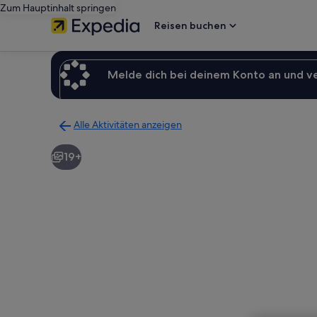
Zum Hauptinhalt springen
Reisen buchen
Melde dich bei deinem Konto an und v
Alle Aktivitäten anzeigen
Zurück
zur
19+
Ergebnisseite
für
Aktivitäten.