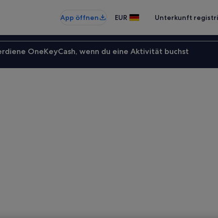
App öffnen
EUR
Unterkunft registr
erdiene OneKeyCash, wenn du eine Aktivität buchst