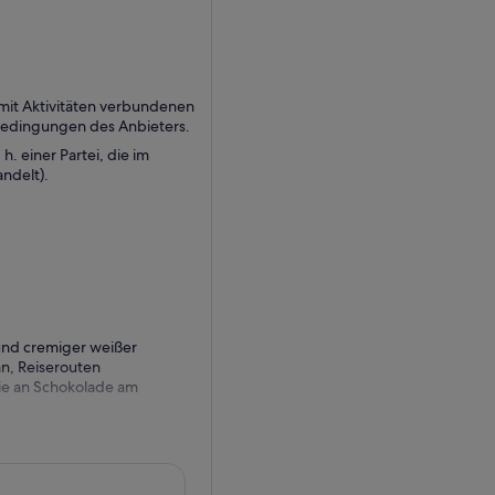
it Aktivitäten verbundenen
sbedingungen des Anbieters.
h. einer Partei, die im
ndelt).
 und cremiger weißer
an, Reiserouten
sie an Schokolade am