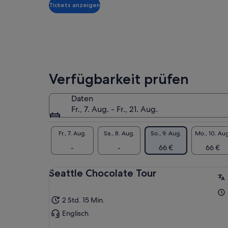
pro
neb
Tickets anzeigen
Erw.
Wir
Fac
Sti
Abe
Kak
Verfügbarkeit prüfen
wir
Ecu
ehr
Daten
sch
Fr., 7. Aug. - Fr., 21. Aug.
Lie
etw
Fr., 7. Aug.
Sa., 8. Aug.
So., 9. Aug.
Mo., 10. Aug
For
-
-
66 €
66 €
Sch
Sie
Seattle Chocolate Tour
2 Std. 15 Min.
Englisch