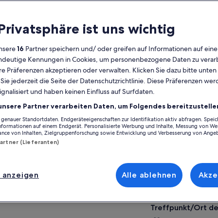
 Privatsphäre ist uns wichtig
der Aktivität
FAQs
Bewertungen
nsere
16
Partner speichern und/ oder greifen auf Informationen auf ein
lgemeines
eindeutige Kennungen in Cookies, um personenbezogene Daten zu verarb
e Präferenzen akzeptieren oder verwalten. Klicken Sie dazu bitte unten
Kostenlose
2 Stunden
ie jederzeit die Seite der Datenschutzrichtlinie. Diese Präferenzen we
Stornierung
15 Minuten
ignalisiert und haben keinen Einfluss auf Surfdaten.
möglich
unsere Partner verarbeiten Daten, um Folgendes bereitzustelle
E-Voucher
Sofortige
Bestätigung
enauer Standortdaten. Endgeräteeigenschaften zur Identifikation aktiv abfragen. Spei
Informationen auf einem Endgerät. Personalisierte Werbung und Inhalte, Messung von We
Auf Ka
ance von Inhalten, Zielgruppenforschung sowie Entwicklung und Verbesserung von Ange
ersicht
Partner (Lieferanten)
Ort der Aktivität
okolade ist eine Technologie 5.300 Jahre in
Dahlia Bakery
 Herstellung. Es durchläuft derzeit eine
 anzeigen
Alle ablehnen
Akze
amorphose, anders als alles, was es zuvor
2001 4th Avenue
chgemacht hat.
98121, Seattle, W
hr anzeigen
se Tour feiert Schokolade in all ihren Formen;
Treffpunkt/Ort de
men Sie mit uns, um etwas Unerwartetes