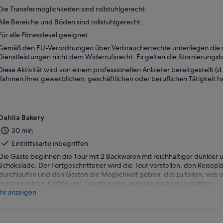
Die Transfermöglichkeiten sind rollstuhlgerecht.
Alle Bereiche und Böden sind rollstuhlgerecht.
Für alle Fitnesslevel geeignet
Gemäß den EU-Verordnungen über Verbraucherrechte unterliegen die m
Dienstleistungen nicht dem Widerrufsrecht. Es gelten die Stornierung
Diese Aktivität wird von einem professionellen Anbieter bereitgestellt (d. 
Rahmen ihrer gewerblichen, geschäftlichen oder beruflichen Tätigkeit ha
Dahlia Bakery
30 min
Eintrittskarte inbegriffen
Die Gäste beginnen die Tour mit 2 Backwaren mit reichhaltiger dunkler
Schokolade. Der Fortgeschrittener wird die Tour vorstellen, den Reisepl
durchlaufen und den Gästen die Möglichkeit geben, das zu teilen, was 
meisten lieben. Kaffee und Toiletten sind über die Bäckerei erhältlich.
hr anzeigen