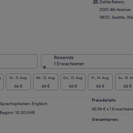
Dahlia Bakery
en Ihren allzeitigen Favoriten zu genießen.
2001 4th Avenue
 besuchen Bäckereien, Chocolatiers und
hgeschäfte und probieren Geschmack und
98121, Seattle, W
le aus der ganzen Welt.
r warum Seattle?
ao wächst weder in Washington, noch haben
 Ihren eigenen Stil wie in Belgien oder
ador. Seattle bietet eine Kultur, die Tradition
t und gleichzeitig nach Innovation strebt. Wir
Reisende
ätzen die Integrität von Zutaten und
1 Erwachsener
ferketten, aber wir sehen keine „Regeln“, wie
as getan werden sollte. Wir brechen die
.
Di., 11. Aug.
Mi., 12. Aug.
Do., 13. Aug.
Fr., 14. Aug.
Sa., 15. A
m dessen auf, was die Leute denken,
66 €
66 €
66 €
66 €
66 €
okolade zu sein und was sie sein kann.
 leben im Goldenen Zeitalter der Schokolade.
Preisdetails
Sprachoptionen: Englisch
65,96 € x 1 Erwachsen
Beginn: 10:30 UHR
Gesamtpreis