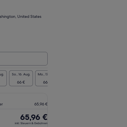
ashington, United States
ug.
So., 16. Aug.
Mo., 17. Aug.
Di., 18. Aug.
Mi., 19. Aug.
Do., 20
66 €
66 €
66 €
66 €
66
er
65,96 €
Der
65,96 €
Preis
inkl. Steuern & Gebühren