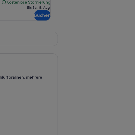
beträgt
Kostenlose Stornierung
Kostenlose
65,96 €
Bis Sa., 8. Aug.
Stornierung
Buchen
hlürfpralinen, mehrere