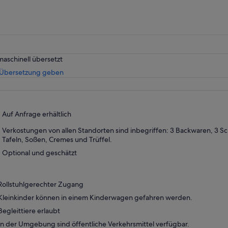
maschinell übersetzt
Wird
 Übersetzung geben
in
einem
neuen
Tab
Auf Anfrage erhältlich
geöffnet
Verkostungen von allen Standorten sind inbegriffen: 3 Backwaren, 3 Sc
Tafeln, Soßen, Cremes und Trüffel.
Optional und geschätzt
Rollstuhlgerechter Zugang
Kleinkinder können in einem Kinderwagen gefahren werden.
Begleittiere erlaubt
In der Umgebung sind öffentliche Verkehrsmittel verfügbar.