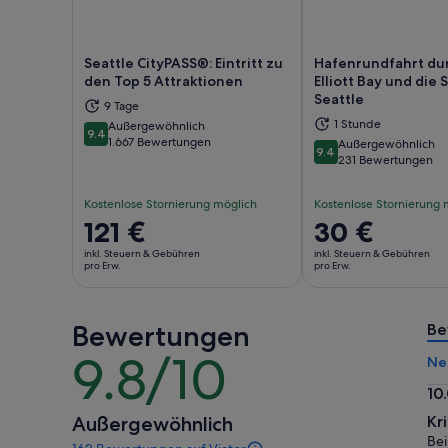
Seattle CityPASS®: Eintritt zu
Hafenrundfahrt dur
den Top 5 Attraktionen
Elliott Bay und die 
Seattle
Wird in einem neuen Tab geöffnet
Wir
9 Tage
1 Stunde
Außergewöhnlich
9.4
9.4 von 10
1.667 Bewertungen
Außergewöhnlich
9.4
9.4 von 10
231 Bewertungen
Kostenlose Stornierung möglich
Kostenlose Stornierung 
Der
121 €
Der
30 €
Preis
Preis
inkl. Steuern & Gebühren
inkl. Steuern & Gebühren
beträgt
beträgt
pro Erw.
pro Erw.
121 €
30 €
pro
pro
Bewertungen
Erw.
Erw.
Be
9.8/10
9.8
Ne
von
10
10
10.
Außergewöhnlich
Kr
vo
Bei