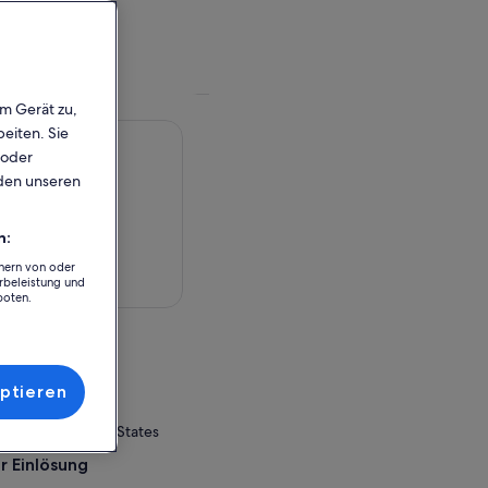
em Gerät zu,
eiten. Sie
 oder
rden unseren
n:
chern von oder
rbeleistung und
rte anzeigen
boten.
ptieren
ashington, United States
r Einlösung