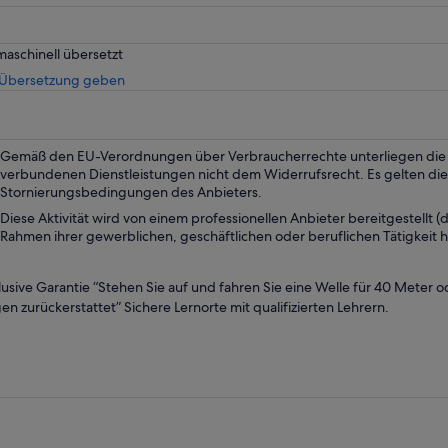
maschinell übersetzt
Wird
 Übersetzung geben
in
einem
neuen
Tab
Gemäß den EU-Verordnungen über Verbraucherrechte unterliegen die m
geöffnet
verbundenen Dienstleistungen nicht dem Widerrufsrecht. Es gelten die
Stornierungsbedingungen des Anbieters.
Diese Aktivität wird von einem professionellen Anbieter bereitgestellt (d.
Rahmen ihrer gewerblichen, geschäftlichen oder beruflichen Tätigkeit h
lusive Garantie “Stehen Sie auf und fahren Sie eine Welle für 40 Meter od
en zurückerstattet” Sichere Lernorte mit qualifizierten Lehrern.