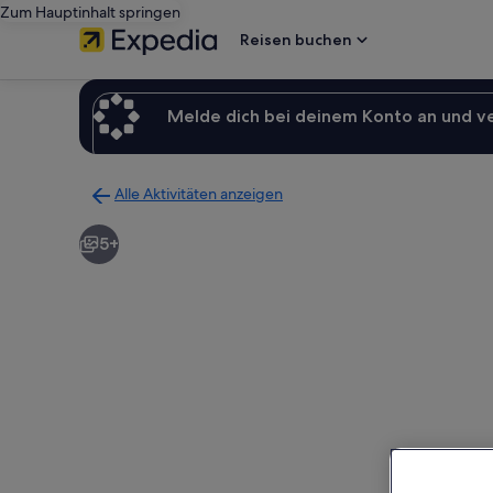
Zum Hauptinhalt springen
Reisen buchen
Melde dich bei deinem Konto an und v
Alle Aktivitäten anzeigen
Zurück
zur
5+
Ergebnisseite
für
Aktivitäten.