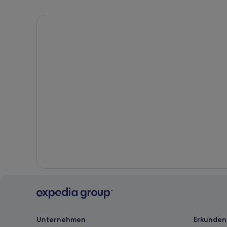
Erwachsene
auswählst
Unternehmen
Erkunden