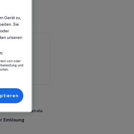
em Gerät zu,
eiten. Sie
 oder
rden unseren
n:
chern von oder
rbeleistung und
boten.
rte anzeigen
ptieren
 South Wales, Australia
r Einlösung