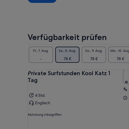
* Sichere
dir
einen
niedrigeren
Preis,
indem
Verfügbarkeit prüfen
du
mehrere
Erwachsene
Fr., 7. Aug.
Sa., 8. Aug.
So., 9. Aug.
Mo., 10. Aug
auswählst
-
78 €
78 €
78 €
Private Surfstunden Kool Katz 1
Tag
4 Std.
Englisch
Abholung inbegriffen