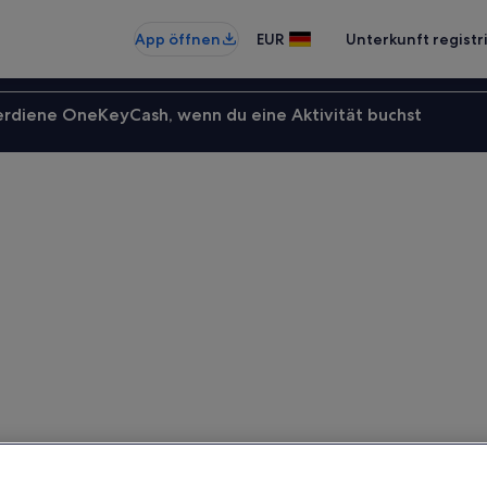
App öffnen
EUR
Unterkunft registr
erdiene OneKeyCash, wenn du eine Aktivität buchst