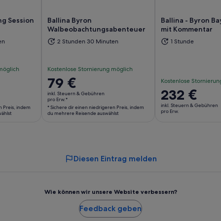
ng Session
Ballina Byron
Ballina - Byron B
s
Walbeobachtungsabenteuer
mit Kommentar
d in einem neuen Tab geöffnet
Wird in einem neuen Tab geöffn
Wi
en
2 Stunden 30 Minuten
1 Stunde
möglich
Kostenlose Stornierung möglich
Der
79 €
Kostenlose Stornierun
Preis
Der
232 €
inkl. Steuern & Gebühren
beträgt
pro Erw.*
Preis
inkl. Steuern & Gebühren
n Preis, indem
* Sichere dir einen niedrigeren Preis, indem
79 €
beträgt
pro Erw.
ählst
du mehrere Reisende auswählst
pro
232 €
Erw.*
pro
* Sichere
Erw.
dir
Diesen Eintrag melden
einen
niedrigeren
Preis,
Wie können wir unsere Website verbessern?
indem
du
Feedback geben
mehrere