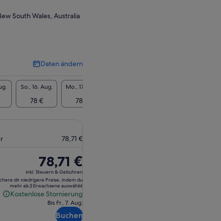
New South Wales, Australia
Daten ändern
Daten
ändern
ug.
So., 16. Aug.
Mo., 17. Aug.
Di., 18. Aug.
Mi., 19. Aug.
Do., 20
78 €
78 €
78 €
78 €
78
r
78,71 €
Der
78,71 €
Preis
inkl. Steuern & Gebühren
beträgt
ichere dir niedrigere Preise, indem du
mehr als 2 Erwachsene auswählst
78,71 €
Kostenlose Stornierung
Kostenlose
Bis Fr., 7. Aug.
Stornierung
Buchen