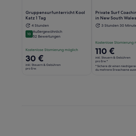
Gruppensurfunterricht Kool
Private Surf Coachi
Katz 1 Tag
in New South Wale
Wird in einem neuen Tab geöffnet
Wir
4 Stunden
3 Stunden 30 Minut
Außergewöhnlich
10
10 von 10
52 Bewertungen
Kostenlose Stornierung 
Der
110 €
Kostenlose Stornierung möglich
Preis
Der
30 €
inkl. Steuern & Gebühren
beträgt
pro Erw.*
Preis
inkl. Steuern & Gebühren
* Sichere dir einen niedrigere
110 €
beträgt
pro Erw.
du mehrere Erwachsene ausw
pro
30 €
Erw.*
pro
* Sichere
Erw.
dir
einen
niedrigeren
Preis,
indem
du
mehrere