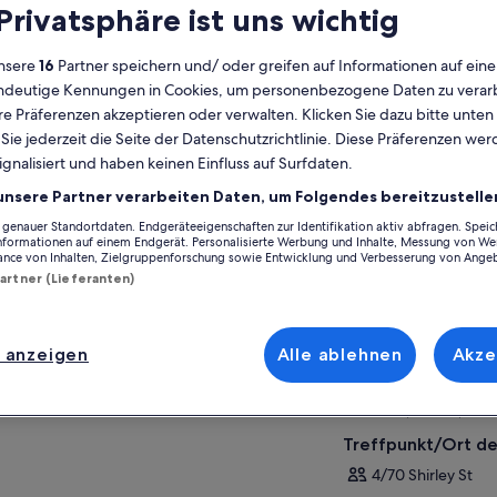
 Privatsphäre ist uns wichtig
nsere
16
Partner speichern und/ oder greifen auf Informationen auf ein
der Aktivität
FAQs
eindeutige Kennungen in Cookies, um personenbezogene Daten zu verarb
e Präferenzen akzeptieren oder verwalten. Klicken Sie dazu bitte unten
lgemeines
ie jederzeit die Seite der Datenschutzrichtlinie. Diese Präferenzen we
ignalisiert und haben keinen Einfluss auf Surfdaten.
Kostenlose
4 Stunden
Stornierung
unsere Partner verarbeiten Daten, um Folgendes bereitzustelle
möglich
enauer Standortdaten. Endgeräteeigenschaften zur Identifikation aktiv abfragen. Spei
E-Voucher
Sofortige
Informationen auf einem Endgerät. Personalisierte Werbung und Inhalte, Messung von We
Bestätigung
ance von Inhalten, Zielgruppenforschung sowie Entwicklung und Verbesserung von Ange
Partner (Lieferanten)
Abholung an
Auf Ka
ausgewählten
Hotels
Ort der Aktivität
 anzeigen
Alle ablehnen
Akze
Ballina
2478, Ballina, New
Treffpunkt/Ort de
4/70 Shirley St