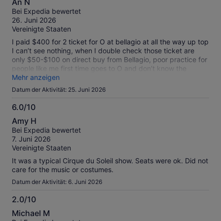
An N
von
Bei Expedia bewertet
10
26. Juni 2026
Vereinigte Staaten
I paid $400 for 2 ticket for O at bellagio at all the way up top
I can’t see nothing, when I double check those ticket are
only $50-$100 on direct buy from Bellagio, poor practice for
people like me first time goes to O and don’t know the
seating. When $200 a ticket buy direct from Bellagio they
Mehr anzeigen
can put me 6 row from the stage up and you can see the
Datum der Aktivität: 25. Juni 2026
whole thing.
6.0/10
6.0
Amy H
von
Bei Expedia bewertet
10
7. Juni 2026
Vereinigte Staaten
It was a typical Cirque du Soleil show. Seats were ok. Did not
care for the music or costumes.
Datum der Aktivität: 6. Juni 2026
2.0/10
2.0
Michael M
von