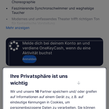
Choreographie
Faszinierende Synchronschwimmer und waghalsige
Taucher
Modernes und umfassendes Theater trifft richtigen Ton
für fantastische Vorstellung
Mehr anzeigen
Melde dich bei deinem Konto an und
verdiene OneKeyCash, wenn du eine
Aktivität buchst
Anmelden
Ihre Privatsphäre ist uns
Verfügbarkeit prüfen
wichtig
Daten
Wir und unsere
16
Partner speichern und/ oder greifen
Sa., 8. Aug.–Sa., 22. Aug.
auf Informationen auf einem Gerät zu, z.B. auf
eindeutige Kennungen in Cookies, um
Reisende
personenbezogene Daten zu verarbeiten. Sie können