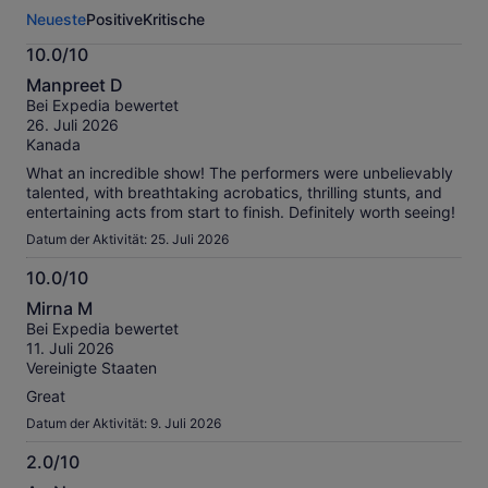
Aktivität.
Neueste
Positive
Kritische
Weitere
Informationen
10.0/10
zu
10.0
unseren
Manpreet D
von
geprüften
Bei Expedia bewertet
10
Bewertungen.
26. Juli 2026
Kanada
What an incredible show! The performers were unbelievably
talented, with breathtaking acrobatics, thrilling stunts, and
entertaining acts from start to finish. Definitely worth seeing!
Datum der Aktivität: 25. Juli 2026
10.0/10
10.0
Mirna M
von
Bei Expedia bewertet
10
11. Juli 2026
Vereinigte Staaten
Great
Datum der Aktivität: 9. Juli 2026
2.0/10
2.0