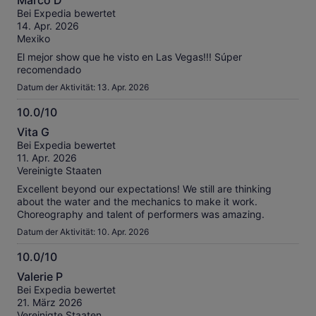
Marco D
von
Bei Expedia bewertet
10
14. Apr. 2026
Mexiko
El mejor show que he visto en Las Vegas!!! Súper
recomendado
Datum der Aktivität: 13. Apr. 2026
10.0/10
10.0
Vita G
von
Bei Expedia bewertet
10
11. Apr. 2026
Vereinigte Staaten
Excellent beyond our expectations! We still are thinking
about the water and the mechanics to make it work.
Choreography and talent of performers was amazing.
Datum der Aktivität: 10. Apr. 2026
10.0/10
10.0
Valerie P
von
Bei Expedia bewertet
10
21. März 2026
Vereinigte Staaten