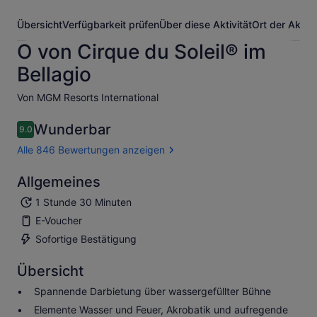
Übersicht
Verfügbarkeit prüfen
Über diese Aktivität
Ort der Aktivi
O von Cirque du Soleil® im
Bellagio
Von MGM Resorts International
Wunderbar
9.0
9.0 von 10
Alle 846 Bewertungen anzeigen
Allgemeines
1 Stunde 30 Minuten
E-Voucher
Sofortige Bestätigung
Übersicht
Spannende Darbietung über wassergefüllter Bühne
Elemente Wasser und Feuer, Akrobatik und aufregende