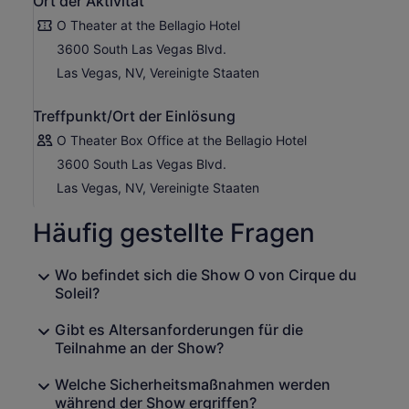
Ort der Aktivität
von den 85 Künstlern und ihren gewagten Heldentaten
O Theater at the Bellagio Hotel
fasziniert waren, schauen Sie sich die anderen
3600 South Las Vegas Blvd.
berühmten Wasserwerke und Brunnen des Bellagio
an.sdad
Las Vegas, NV, Vereinigte Staaten
Treffpunkt/Ort der Einlösung
O Theater Box Office at the Bellagio Hotel
3600 South Las Vegas Blvd.
Las Vegas, NV, Vereinigte Staaten
Häufig gestellte Fragen
Wo befindet sich die Show O von Cirque du
Soleil?
Gibt es Altersanforderungen für die
Teilnahme an der Show?
Welche Sicherheitsmaßnahmen werden
während der Show ergriffen?