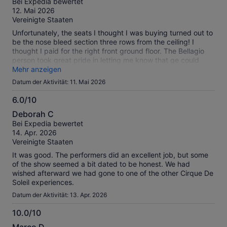
Bei Expedia bewertet
10
12. Mai 2026
Vereinigte Staaten
Unfortunately, the seats I thought I was buying turned out to
be the nose bleed section three rows from the ceiling! I
thought I paid for the right front ground floor. The Bellagio
person took great pride in letting me know that ge could
have had me on the floor center stage for $30 less than
Mehr anzeigen
what I paid Expedia. I don’t know why the seats aren’t
Datum der Aktivität: 11. Mai 2026
assigned at booking but, I will never use this again. I’ll just
buy my tickets from the venue.
6.0/10
6.0
Deborah C
von
Bei Expedia bewertet
10
14. Apr. 2026
Vereinigte Staaten
It was good. The performers did an excellent job, but some
of the show seemed a bit dated to be honest. We had
wished afterward we had gone to one of the other Cirque De
Soleil experiences.
Datum der Aktivität: 13. Apr. 2026
10.0/10
10.0