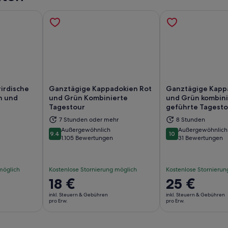
irdische
Ganztägige Kappadokien Rot
Ganztägige Kapp
n und
und Grün Kombinierte
und Grün kombini
Tagestour
geführte Tagesto
d in einem neuen Tab geöffnet
Wird in einem neuen Tab geöffn
Wi
7 Stunden oder mehr
8 Stunden
Außergewöhnlich
Außergewöhnlich
9.4
10
9.4 von 10
10 von 10
1.105 Bewertungen
31 Bewertungen
möglich
Kostenlose Stornierung möglich
Kostenlose Stornierun
Der
18 €
Der
25 €
Preis
Preis
inkl. Steuern & Gebühren
inkl. Steuern & Gebühren
beträgt
beträgt
pro Erw.
pro Erw.
18 €
25 €
pro
pro