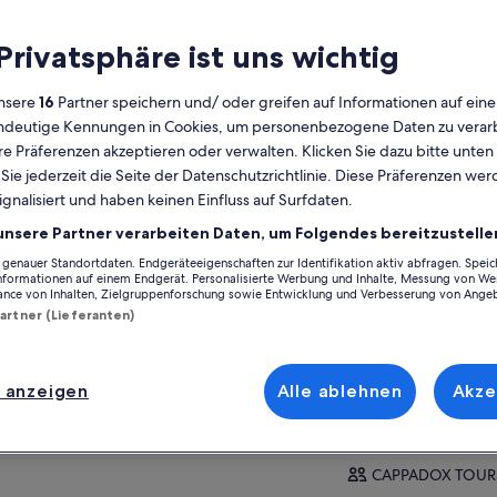
 Privatsphäre ist uns wichtig
der Aktivität
nsere
16
Partner speichern und/ oder greifen auf Informationen auf ein
eindeutige Kennungen in Cookies, um personenbezogene Daten zu verarb
lgemeines
e Präferenzen akzeptieren oder verwalten. Klicken Sie dazu bitte unten
Kostenlose
2 Stunden
ie jederzeit die Seite der Datenschutzrichtlinie. Diese Präferenzen we
Stornierung
ignalisiert und haben keinen Einfluss auf Surfdaten.
möglich
unsere Partner verarbeiten Daten, um Folgendes bereitzustelle
E-Voucher
Sofortige
Bestätigung
enauer Standortdaten. Endgeräteeigenschaften zur Identifikation aktiv abfragen. Spei
Informationen auf einem Endgerät. Personalisierte Werbung und Inhalte, Messung von We
Auf Ka
ance von Inhalten, Zielgruppenforschung sowie Entwicklung und Verbesserung von Ange
ersicht
Partner (Lieferanten)
um wählen Sie unsere Jeep Safari?
Ort der Aktivität
ere Kappadokien Jeep Safari ist nicht nur
Cavusin
e weitere Offroad-Tour – es ist ein Abenteuer
 anzeigen
Alle ablehnen
Akze
ler Adrenalin durch die atemberaubendsten
Cavusin, Turkiye
hr anzeigen
 unberührtesten Landschaften der Region!
Treffpunkt/Ort de
Gegensatz zu Standardrouten bringen wir Sie
eits der ausgetretenen Pfade und erkunden
CAPPADOX TOUR
steckte Täler, alte Felsformationen und