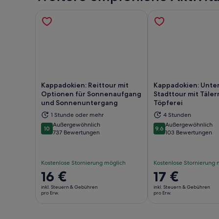
Kappadokien: Reittour mit
Kappadokien: Unter
Optionen für Sonnenaufgang
Stadttour mit Täler
und Sonnenuntergang
Töpferei
Wird in einem neuen Tab geöffnet
Wir
1 Stunde oder mehr
4 Stunden
Außergewöhnlich
Außergewöhnlich
10
9.6
10 von 10
9.6 von 10
737 Bewertungen
103 Bewertungen
Kostenlose Stornierung möglich
Kostenlose Stornierung 
Der
16 €
Der
17 €
Preis
Preis
inkl. Steuern & Gebühren
inkl. Steuern & Gebühren
beträgt
beträgt
pro Erw.
pro Erw.
16 €
17 €
pro
pro