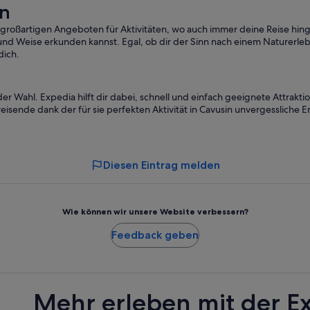
en
Erw.
Erw.
 großartigen Angeboten für Aktivitäten, wo auch immer deine Reise hing
und Weise erkunden kannst. Egal, ob dir der Sinn nach einem Naturerlebni
dich.
der Wahl. Expedia hilft dir dabei, schnell und einfach geeignete Attrakti
eisende dank der für sie perfekten Aktivität in Cavusin unvergessliche 
Diesen Eintrag melden
Wie können wir unsere Website verbessern?
Feedback geben
Mehr erleben mit der E