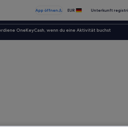
App öffnen
EUR
Unterkunft registr
erdiene OneKeyCash, wenn du eine Aktivität buchst