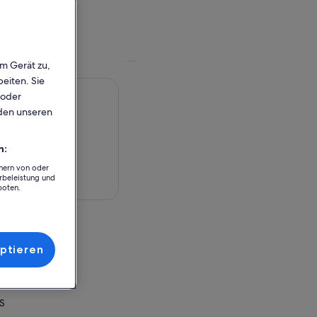
em Gerät zu,
eiten. Sie
 oder
rden unseren
n:
chern von oder
rbeleistung und
rte anzeigen
boten.
ptieren
r Einlösung
S