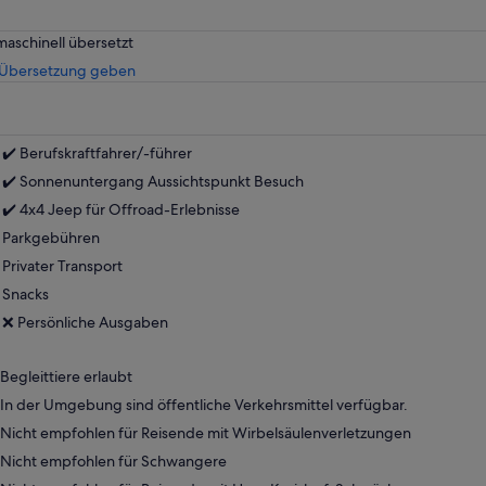
maschinell übersetzt
Wird
 Übersetzung geben
in
einem
neuen
Tab
✔️ Berufskraftfahrer/-führer
geöffnet
✔️ Sonnenuntergang Aussichtspunkt Besuch
✔️ 4x4 Jeep für Offroad-Erlebnisse
Parkgebühren
Privater Transport
Snacks
❌ Persönliche Ausgaben
Begleittiere erlaubt
In der Umgebung sind öffentliche Verkehrsmittel verfügbar.
Nicht empfohlen für Reisende mit Wirbelsäulenverletzungen
Nicht empfohlen für Schwangere