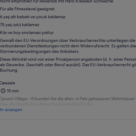
Nicht empfohlen für Reisende mit Herz-Kreislauf-Schwäche
Für alle Fitnesslevel geeignet
6 yaş altı bebek ve çocuk katılamaz
75 yaş üstü katılamaz
Kilo ve boy sınırlaması yoktur
Gemäß den EU-Verordnungen über Verbraucherrechte unterliegen die m
verbundenen Dienstleistungen nicht dem Widerrufsrecht. Es gelten die
Stornierungsbedingungen des Anbieters.
Diese Aktivität wird von einer Privatperson angeboten (d. h. einer Person
als Gewerbe, Geschäft oder Beruf ausübt). Das EU-Verbraucherrecht gilt
Buchung.
Cavusin
15 min
Cavusin Village – Erkunden Sie die alten, in Fels gehauenen Wohnhäuser
über die Geschichte dieses faszinierenden Dorfes.
hr anzeigen