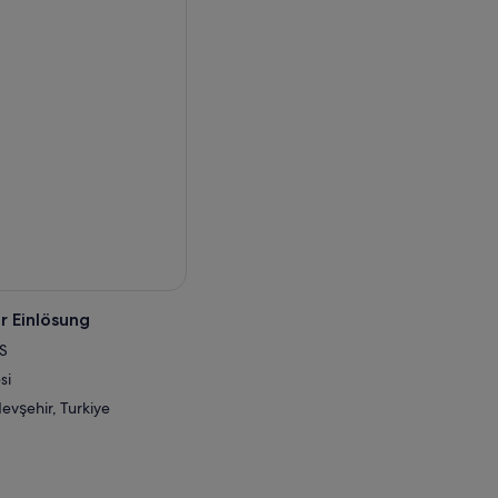
r Einlösung
S
si
vşehir, Turkiye