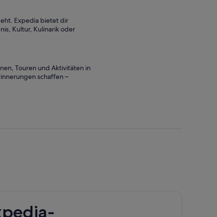
Erw.
Erw.
eht. Expedia bietet dir
s, Kultur, Kulinarik oder
onen, Touren und Aktivitäten in
Erinnerungen schaffen –
xpedia-