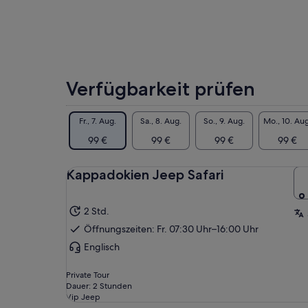
Preis,
Pan
indem
Rei
du
Exk
mehrere
jen
Erwachsene
Gel
auswählst
Verfügbarkeit prüfen
Unv
Uns
das
Fr., 7. Aug.
Sa., 8. Aug.
So., 9. Aug.
Mo., 10. Aug
Son
99 €
99 €
99 €
99 €
erl
Epi
ate
Kappadokien Jeep Safari
Fel
Loc
Ges
2 Std.
uns
Öffnungszeiten: Fr. 07:30 Uhr–16:00 Uhr
ke
Englisch
Wen
ein
Private Tour
suc
Dauer: 2 Stunden
Vip Jeep