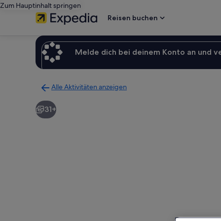
Zum Hauptinhalt springen
Reisen buchen
Melde dich bei deinem Konto an und v
Alle Aktivitäten anzeigen
Zurück
zur
31+
Ergebnisseite
für
Aktivitäten.