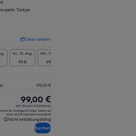
si
vşehir, Türkiye
Daten ändern
Daten
ändern
ug.
So., 16. Aug.
Mo., 17. Aug.
Di., 18. Aug.
Mi., 19. Aug.
Do., 20
99 €
99 €
99 €
99 €
99
er
99,00 €
Der
99,00 €
Preis
inkl. Steuern & Gebühren
beträgt
ichere dir niedrigere Preise, indem du
mehr als 2 Erwachsene auswählst
99,00 €
Nicht erstattungsfähig
Nicht
Buchen
erstattungsfähig